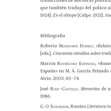
traducciones de sus obras polític
que también tradujo del polaco 
1924),
En el olimpo
(Calpe, 1921),
Su
Bibliografía
Roberto
Monforte Dupret
, «
Relato
(eds.),
Cincuenta estudios sobre trad
Marcos
Rodríguez Espinosa
, «Ruso
España» en M. Á. García Peinado &
Atrio, 2003, 65–74.
José
Ruiz–Castillo
,
Memorias de un
1986.
G. O.
Schanzer
,
Russian Literature in