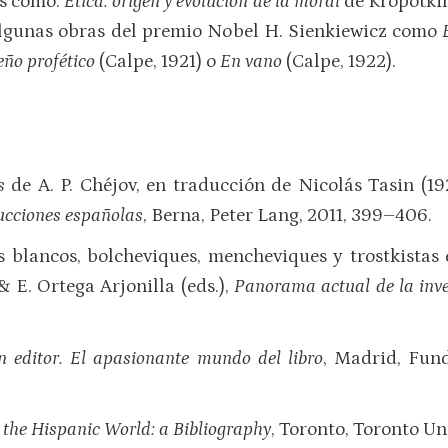
as como:
Ética: origen y evolución de la moral
de Kropotkin
algunas obras del premio Nobel H. Sienkiewicz como
eño profético
(Calpe, 1921) o
En vano
(Calpe, 1922).
s
de A. P. Chéjov, en traducción de Nicolás Tasin (19
ucciones españolas
, Berna, Peter Lang, 2011, 399–406.
s blancos, bolcheviques, mencheviques y trostkistas 
 E. Ortega Arjonilla (eds.),
Panorama actual de la inve
 editor. El apasionante mundo del libro
, Madrid, Fun
 the Hispanic World: a Bibliography
, Toronto, Toronto Uni