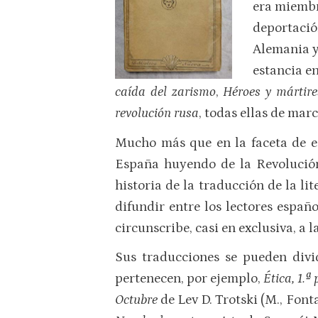
era miembr
deportació
Alemania y 
estancia e
caída del zarismo
,
Héroes y mártire
revolución rusa
, todas ellas de ma
Mucho más que en la faceta de es
España huyendo de la Revolución
historia de la traducción de la l
difundir entre los lectores españ
circunscribe, casi en exclusiva, a 
Sus traducciones se pueden divid
pertenecen, por ejemplo,
Ética, 1.ª
Octubre
de Lev D. Trotski (M., Fon