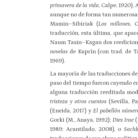
primavera de la vida
, Calpe, 1920), 
aunque no de forma tan numerosa, 
Mamin–Sibiriak (
Los millones,
Ca
traducción, esta última, que apa
Naum Tasin–Kagan dos reediciones
novelas
de Kuprín (con trad. de T
1969).
La mayoría de las traducciones de 
paso del tiempo fueron cayendo en
alguna traducción reeditada m
tristeza y otros cuentos
(Sevilla, Pa
(Eneida, 2017) y
El pabellón núme
Gorki (M., Anaya, 1992);
Dies Irae
(
1989; Acantilado, 2008), o
Sach