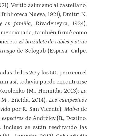
21). Vertió asimismo al castellano,
; Biblioteca Nueva, 1921), Dmitri N.
y su familia,
Rivadeneyra, 1924),
ra mencionada, también firmó como
concreto
El brazalete de rubíes y otras
 trasgo
de Sologub (Espasa–Calpe,
das de los 20 y los 50, pero con el
Aun así, todavía puede encontrarse
Korolenko (M., Hermida, 2013);
La
 M., Eneida, 2014),
Los campesinos
 vida
por R. San Vicente);
Malva
de
 espectros
de Andréiev (B., Destino,
 incluso se están reeditando las