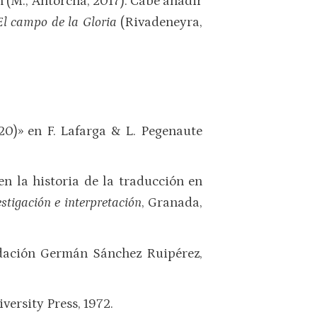
 (M., Antorcha, 2017). Cabe añadir
El campo de la Gloria
(Rivadeneyra,
20)» en F. Lafarga & L. Pegenaute
en la historia de la traducción en
stigación e interpretación
, Granada,
dación Germán Sánchez Ruipérez,
versity Press, 1972.