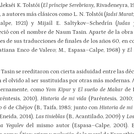
Alekséi K. Tolstói (
El príncipe Serebriany,
Rivadeneyra, 19
a autores más clásicos como L. N. Tolstói (
Jadsi Murat
lpe, 1921) y Mijaíl E. Saltykov–Schedrín (
Judas 
reció con el nombre de Naum Tasin. Aparte de la ob
 de sus traducciones de finales de los años 60, en 
atiana Enco de Valero; M., Espasa–Calpe, 1968) y
El
Tasin se reeditaron con cierta asiduidad entre las déca
 el olvido al ser sustituidas por otras más modernas. 
odernamente, como
Yom Kipur
y
El sueño de Makar
de 
réntesis, 2010),
Historia de mi vida
(Paréntesis, 2010;
ro 6
de Chéjov (B., Taifa, 1985; junto con
Historia de mi
Eneida, 2014),
Las tinieblas
(B., Acantilado, 2009) y
Los
ka Yegulev
del mismo autor (Espasa–Calpe, 2001). E