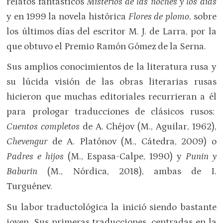
relatos fantásticos
Misterios de las noches y los días
y en 1999 la novela histórica
Flores de plomo
, sobre
los últimos días del escritor M. J. de Larra, por la
que obtuvo el Premio Ramón Gómez de la Serna.
Sus amplios conocimientos de la literatura rusa y
su lúcida visión de las obras literarias rusas
hicieron que muchas editoriales recurrieran a él
para prologar traducciones de clásicos rusos:
Cuentos completos
de A. Chéjov (M., Aguilar, 1962),
Chevengur
de A. Platónov (M., Cátedra, 2009) o
Padres e hijos
(M., Espasa-Calpe, 1990) y
Punin y
Baburin
(M., Nórdica, 2018), ambas de I.
Turguénev.
Su labor traductológica la inició siendo bastante
joven. Sus primeras traducciones, centradas en la