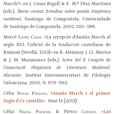
March?» en J. Casas Rigall & E. M.ª Díaz Martínez
(eds.),
Iberia cantat. Estudios sobre poesía hispánica
medieval
, Santiago de Compostela, Universidade
de Santiago de Compostela, 2002, 555–588.
Mercè
López Casas
, «La recepció d’Ausiàs March al
segle XVI: l’edició de la traducció castellana de
Romaní (Sevilla, 1553)» en R. Alemany, J. Ll. Martos
& J. M. Manzanaro (eds.),
Actes del X Congrés de
l’Associació Hispànica de Literatura Medieval
,
Alicante, Institut Interuniversitari de Filologia
Valenciana, 2005, II, 979–992.
Cèlia
Nadal Pasqual
, «
Ausiàs March i el primer
Segle d’Or castellà
»,
Visat
15 (2013).
Cèlia
Nadal Pasqual
& Pietro
Cataldi
, «
Las