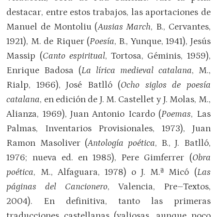
destacar, entre estos trabajos, las aportaciones de
Manuel de Montoliu (
Ausias March
, B., Cervantes,
1921), M. de Riquer (
Poesía
, B., Yunque, 1941), Jesús
Massip (
Canto espiritual
, Tortosa, Géminis, 1959),
Enrique Badosa (
La lírica medieval catalana
, M.,
Rialp, 1966), José Batlló (
Ocho siglos de poesía
catalana
, en edición de J. M. Castellet y J. Molas, M.,
Alianza, 1969), Juan Antonio Icardo (
Poemas
, Las
Palmas, Inventarios Provisionales, 1973), Juan
Ramon Masoliver (
Antología poética
, B., J. Batlló,
1976; nueva ed. en 1985), Pere Gimferrer (
Obra
poética
, M., Alfaguara, 1978) o J. M.ª Micó (
Las
páginas del Cancionero
, Valencia, Pre–Textos,
2004). En definitiva, tanto las primeras
traducciones castellanas (valiosas, aunque poco