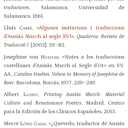
traductores
, Salamanca, Universidad de
Salamanca, 1961.
Lluís
Cabré
, «
Algunes imitacions i traduccions
d’Ausiàs March al segle XVI
»,
Quaderns. Revista de
Traducció
7 (2002), 59–82.
Josephine von
Hoefler
, «Notes a les traduccions
castellanes d’Ausiàs March al Segle d’Or» en VV.
AA.,
Catalan Studies. Volum in Memory of Josephine de
Boer
, Barcelona, Borràs, 1977, 239–249.
Albert
Lloret
,
Printing Ausiàs March: Material
Culture and Renaissance Poetics
, Madrid, Centro
para la Edición de los Clásicos Españoles, 2013.
Mercè
López Casas
, «¿Quevedo, traductor de Ausiàs