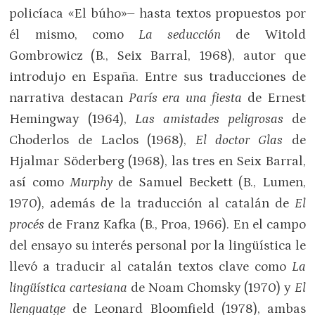
policíaca «El búho»– hasta textos propuestos por
él mismo, como
La seducción
de Witold
Gombrowicz (B., Seix Barral, 1968), autor que
introdujo en España. Entre sus traducciones de
narrativa destacan
París era una fiesta
de Ernest
Hemingway (1964),
Las amistades peligrosas
de
Choderlos de Laclos (1968),
El doctor Glas
de
Hjalmar Söderberg (1968), las tres en Seix Barral,
así como
Murphy
de Samuel Beckett (B., Lumen,
1970), además de la traducción al catalán de
El
procés
de Franz Kafka (B., Proa, 1966). En el campo
del ensayo su interés personal por la lingüística le
llevó a traducir al catalán textos clave como
La
lingüística cartesiana
de Noam Chomsky (1970) y
El
llenguatge
de Leonard Bloomfield (1978), ambas