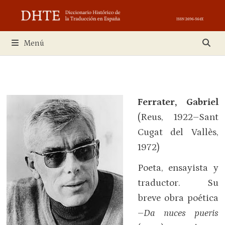
Saltar
al
contenido
Menú
Ferrater, Gabriel
(Reus, 1922–Sant
Cugat del Vallès,
1972)
Poeta, ensayista y
traductor. Su
breve obra poética
–
Da nuces pueris