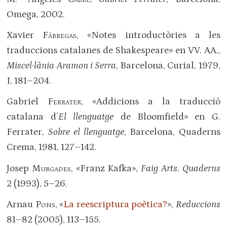
Omega, 2002.
Xavier
Fàbregas
, «Notes introductòries a les
traduccions catalanes de Shakespeare» en VV. AA.,
Miscel·lània Aramon i Serra
, Barcelona, Curial, 1979,
I, 181–204.
Gabriel
Ferrater
, «Addicions a la traducció
catalana d’
El llenguatge
de Bloomfield» en G.
Ferrater,
Sobre el llenguatge
, Barcelona, Quaderns
Crema, 1981, 127–142.
Josep
Murgades
, «Franz Kafka»,
Faig Arts. Quaderns
2 (1993), 5–26.
Arnau
Pons
, «
La reescriptura poètica?
»,
Reduccions
81–82 (2005), 113–155.