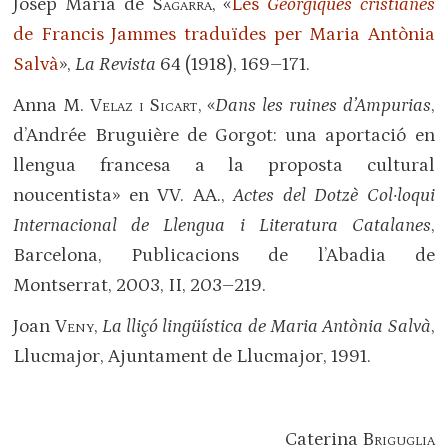
Josep Maria de
Sagarra
, «
Les
Geòrgiques cristianes
de Francis Jammes traduïdes per Maria Antònia
Salvà
»,
La Revista
64 (1918), 169–171.
Anna M.
Velaz i Sicart
, «
Dans les ruines d’Ampurias
,
d’Andrée Bruguière de Gorgot: una aportació en
llengua francesa a la proposta cultural
noucentista» en VV. AA.,
Actes del Dotzè Col·loqui
Internacional de Llengua i Literatura Catalanes
,
Barcelona, Publicacions de l’Abadia de
Montserrat, 2003, II, 203–219.
Joan
Veny
,
La lliçó lingüística de Maria Antònia Salvà
,
Llucmajor, Ajuntament de Llucmajor, 1991.
Caterina
Briguglia