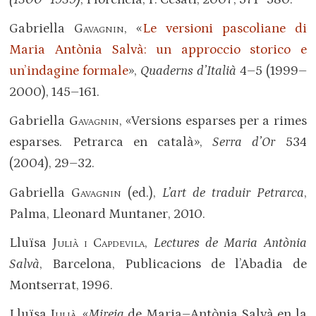
Gabriella
Gavagnin
, «
Le versioni pascoliane di
Maria Antònia Salvà: un approccio storico e
un’indagine formale
»,
Quaderns d’Italià
4–5 (1999–
2000), 145–161.
Gabriella
Gavagnin
, «Versions esparses per a rimes
esparses. Petrarca en català»,
Serra d’Or
534
(2004), 29–32.
Gabriella
Gavagnin
(ed.),
L’art de traduir Petrarca
,
Palma, Lleonard Muntaner, 2010.
Lluïsa
Julià i Capdevila
,
Lectures de Maria Antònia
Salvà
, Barcelona, Publicacions de l’Abadia de
Montserrat, 1996.
Lluïsa
Julià
, «
Mireia
de Maria–Antònia Salvà en la