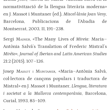
normativització de la llengua literària moderna»
en J. Massot i Muntaner (ed.),
Miscel·lània Joan Veny
,
Barcelona, Publicacions de l’Abadia de
Montserrat, 2003, II, 191–238.
Sergi
Mainer
, «The Many Lives of
Mireia
: Maria–
Antònia Salvà’s Translation of Frederic Mistral’s
Mirèio
»,
Journal of Iberian and Latin American Studies
21:2 (2015), 107–126.
Josep
Massot i Muntaner
, «Maria–Antònia Salvà,
col·lectora de cançons populars i traductora de
Mistral» en J. Massot i Muntaner,
Llengua, literatura
i societat a la Mallorca contemporània
, Barcelona,
Curial, 1993, 85–109.