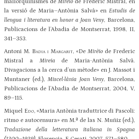
mallorquinismes de
Mirèio
de Frederic Mistral, en
la versió de Maria–Antònia Salvà» en
Estudis de
llengua i literatura en honor a Joan Veny
, Barcelona,
Publicacions de l’Abadia de Montserrat, 1998, II,
341–353.
Antoni M.
Badia i Margarit
, «De
Mirèio
de Frederic
Mistral a
Mireia
de Maria-Antònia Salvà.
Divagacions a la cerca d’un mètode» en J. Massot i
Muntaner (ed.),
Miscel·lània Joan Veny
, Barcelona,
Publicacions de l’Abadia de Montserrat, 2004, V,
89–115.
Miquel
Edo
, «Maria Antònia traduttrice di Pascoli:
ritmo e autocensura» en M.ª de las N. Muñiz (ed.),
Traduzione della letteratura italiana in Spagna
(1300–1939)
, Florencia, F. Cesati, 2007, 571–580.