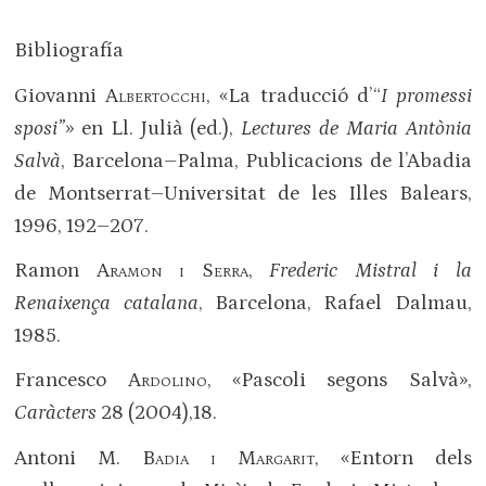
Bibliografía
Giovanni
Albertocchi
, «La traducció d’“
I promessi
sposi”
» en Ll. Julià (ed.),
Lectures de Maria Antònia
Salvà
, Barcelona–Palma, Publicacions de l’Abadia
de Montserrat–Universitat de les Illes Balears,
1996, 192–207.
Ramon
Aramon i Serra
,
Frederic Mistral i la
Renaixença catalana
, Barcelona, Rafael Dalmau,
1985.
Francesco
Ardolino
, «Pascoli segons Salvà»,
Caràcters
28 (2004),18.
Antoni M.
Badia i Margarit
, «Entorn dels