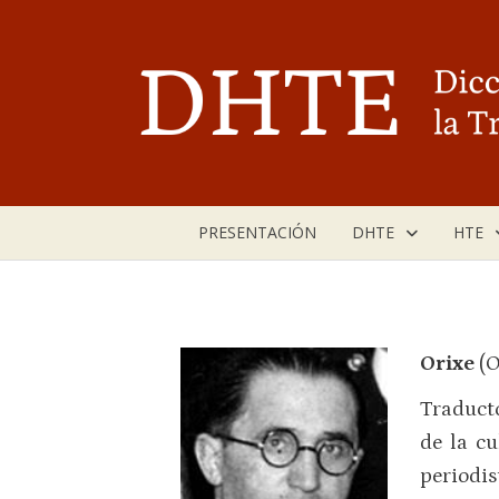
Saltar
al
contenido
PRESENTACIÓN
DHTE
HTE
Orixe
(O
Traducto
de la cu
periodi