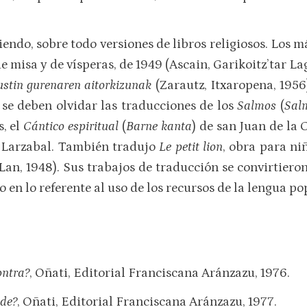
ciendo, sobre todo versiones de libros religiosos. Los
 de misa y de vísperas, de 1949 (Ascain, Garikoitz’tar L
ustin gurenaren aitorkizunak
(Zarautz, Itxaropena, 1956
o se deben olvidar las traducciones de los
Salmos
(
Sal
s, el
Cántico espiritual
(
Barne kanta
) de san Juan de la 
 Larzabal. También tradujo
Le petit lion
, obra para ni
Lan, 1948). Sus trabajos de traducción se convirtiero
 en lo referente al uso de los recursos de la lengua po
ontra?
, Oñati, Editorial Franciscana Aránzazu, 1976.
lde?
, Oñati, Editorial Franciscana Aránzazu, 1977.