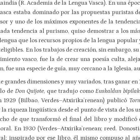
aindia (R. Academia de la Lengua Vasca). En una época
asca estaba dominado por las propuestas puristas de
sor y uno de los máximos exponentes de la tendencia 
da tendencia al purismo, quiso demostrar a los más 
 lengua que los recursos propios de la lengua popular 
ligibles. En los trabajos de creación, sin embargo, su
miento vasco, fue la de crear una poesía culta, alej
n, fue una especie de guía, muy cercano a la Iglesia, a
e grandes dimensiones y muy variados, tras ganar en
ulo de
Don Quijote
, que tradujo como
Euskaldun bipilak
n 1929 (Bilbao, Verdes–Atxirika’renean) publicó
Torm
 la riqueza lingüística desde el punto de vista de los
ho de que transformó el final del libro y modificó 
ral. En 1930 (Verdes–Atxirika’renean; reed. Donosti
tral; inspirado por ese libro, él mismo compuso al a