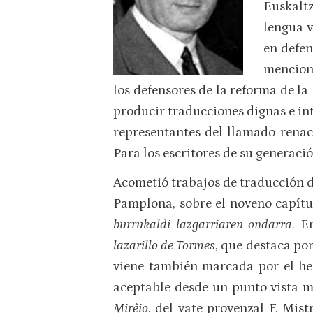
Euskaltz
lengua v
en defen
menciona
los defensores de la reforma de la
producir traducciones dignas e inte
representantes del llamado renaci
Para los escritores de su generació
Acometió trabajos de traducción d
Pamplona, sobre el noveno capít
burrukaldi lazgarriaren ondarra
. E
lazarillo de Tormes
, que destaca por
viene también marcada por el hec
aceptable desde un punto vista mo
Mirèio
, del vate provenzal F. Mis