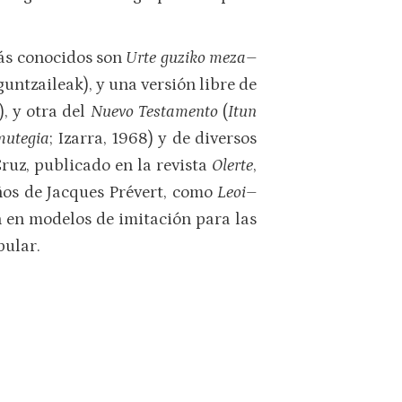
 más conocidos son
Urte guziko meza–
aguntzaileak), y una versión libre de
), y otra del
Nuevo Testamento
(
Itun
mutegia
; Izarra, 1968) y de diversos
Cruz, publicado en la revista
Olerte
,
ños de Jacques Prévert, como
Leoi–
n en modelos de imitación para las
pular.