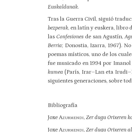
Euskaldunak
.
Tras la Guerra Civil, siguió tradu
bezperak
, en latín y euskera, libro
las
Confesiones
de san Agustín,
Ag
Berria
; Donostia, Izarra, 1967). N
poemas místicos, uno de los cuale
fue musicado en 1994 por Imanol
kumea
(París, Irar–Lan eta Irudi–
siguientes generaciones, sobre todo
Bibliografía
Joxe
Azurmendi
,
Zer dugu Orixeren k
Joxe
Azurmendi
,
Zer dugu Orixeren a