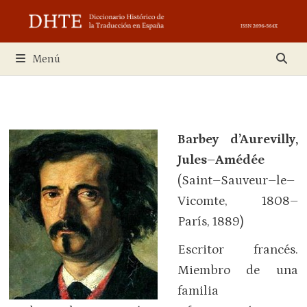
Saltar
al
contenido
Menú
Barbey d’Aurevilly,
Jules–Amédée
(Saint–Sauveur–le–
Vicomte, 1808–
París, 1889)
Escritor francés.
Miembro de una
familia