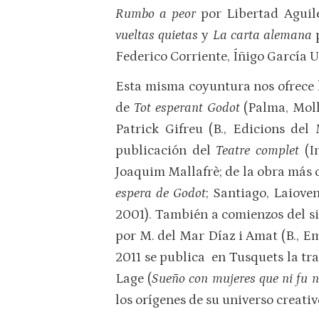
Rumbo a peor
por Libertad Aguil
vueltas quietas
y
La carta alemana
Federico Corriente, Íñigo García U
Esta misma coyuntura nos ofrece l
de
Tot esperant Godot
(Palma, Moll
Patrick Gifreu (B., Edicions del
publicación del
Teatre complet
(I
Joaquim Mallafrè; de la obra más 
espera de Godot
; Santiago, Laiove
2001). También a comienzos del si
por M. del Mar Díaz i Amat (B., E
2011 se publica en Tusquets la t
Lage (
Sueño con mujeres que ni fu n
los orígenes de su universo creativ