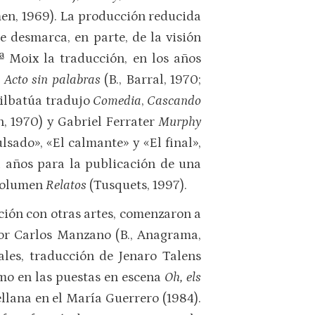
men, 1969). La producción reducida
e desmarca, en parte, de la visión
ª Moix la traducción, en los años
y
Acto sin palabras
(B., Barral, 1970;
Bilbatúa tradujo
Comedia
,
Cascando
n, 1970) y Gabriel Ferrater
Murphy
sado», «El calmante» y «El final»,
a años para la publicación de una
 volumen
Relatos
(Tusquets, 1997).
ación con otras artes, comenzaron a
or Carlos Manzano (B., Anagrama,
rales, traducción de Jenaro Talens
omo en las puestas en escena
Oh, els
ellana en el María Guerrero (1984).