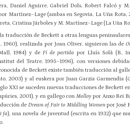
era, Daniel Aguirre, Gabriel Dols, Robert Falcó y 
por Martínez–Lage (ambas en Segovia, La Uña Rota,
reta, Cristina Járboles y M. Martínez–Lage (La Uña Ro
a traducción de Beckett a otras lenguas peninsulares
, 1960), realizada por Joan Oliver, siguieron las de
O
 Mall, 1984) y de
Fí de partida
por Lluís Solà (B., I
nstitut del Teatre, 1995–1996), con versiones debida
conocida de Beckett existe también traducción al gall
nto, 2003) y al euskera por Juan Garzia Garmendia (
G
glo XXI se suceden nuevas traducciones de Beckett e
mpúries, 2001), y en gallego con
Molloy
por Anxo Rei Ba
raducción de
Dream of Fair to Middling Women
por José 
i fa
), una novela de juventud (escrita en 1932) que m
o.