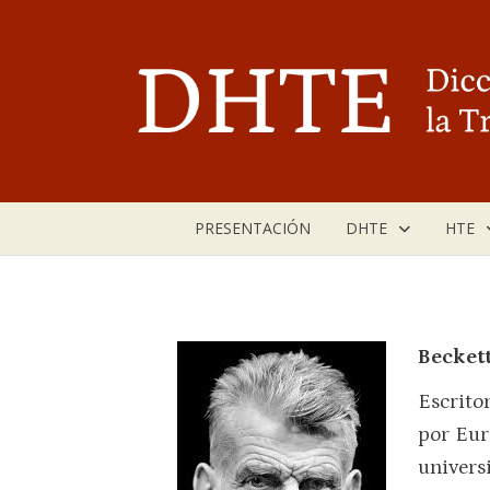
Saltar
al
contenido
PRESENTACIÓN
DHTE
HTE
Becket
Escritor
por Eur
univers