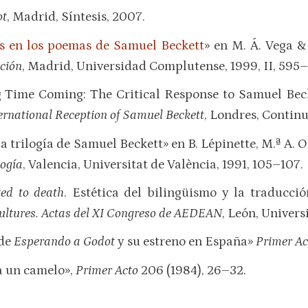
ot
, Madrid, Síntesis, 2007.
es en los poemas de Samuel Beckett
» en M. Á. Vega &
cción
, Madrid, Universidad Complutense, 1999, II, 595
g Time Coming: The Critical Response to Samuel Bec
ernational Reception of Samuel Beckett
, Londres, Contin
la trilogía de Samuel Beckett» en B. Lépinette, M.ª A. O
logía
, Valencia, Universitat de València, 1991, 105–107.
ted to death
. Estética del bilingüismo y la traducció
Cultures. Actas del XI Congreso de AEDEAN
, León, Univers
 de
Esperando a Godot
y su estreno en España»
Primer A
a un camelo»,
Primer Acto
206 (1984), 26–32.