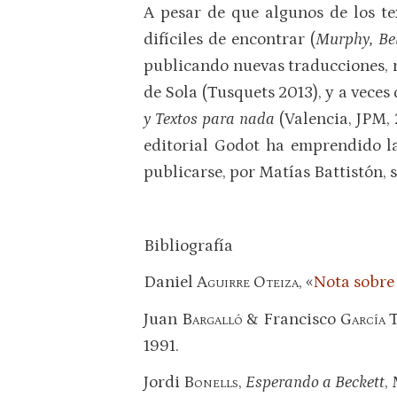
A pesar de que algunos de los t
difíciles de encontrar (
Murphy, Be
publicando nuevas traducciones,
de Sola (Tusquets 2013), y a veces
y Textos para nada
(Valencia, JPM,
editorial Godot ha emprendido la
publicarse, por Matías Battistón, sa
Bibliografía
Daniel
Aguirre Oteiza
, «
Nota sobre
Juan
Bargalló
& Francisco G
arcía
1991.
Jordi
Bonells
,
Esperando a Beckett
,