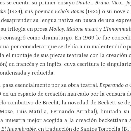
les se cuenta su primer ensayo
Dante… Bruno. Vico… J
cks
(1934), sus poemas
Echo’s Bones
(1935) o su novel
, desaprender su lengua nativa en busca de una expresi
 su trilogía en prosa
Molloy
,
Malone meurt
y
L’Innommab
lo consagró como dramaturgo. En 1969 le fue concedi
nia por considerar que se debía a un malentendido por
da el montaje de sus piezas teatrales con la creación 
ón) en francés y en inglés, cuya escritura le singulariz
condensada y reducida.
 pasa esencialmente por su obra teatral.
Esperando a 
50 en un espacio de creación marcado por la censura d
elo combativo de Brecht, la novedad de Beckett se de
Mozo, Luis Matilla, Fernando Arrabal), limitada su
ada muestra mejor acogida a la creación beckettiana 
:
El Innombrable
, en traducción de Santos Torroella (B.