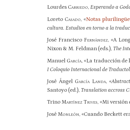
Lourdes
Carriedo
,
Esperando a God
Loreto
Casado
, «
Notas plurilingü
cultura. Estudios en torno a la tradu
José Francisco
Fernández
, «A Lon
Nixon & M. Feldman (eds.),
The Int
Manuel
García
, «La traducción de 
I Coloquio Internacional de Traducto
José Ángel
García Landa
, «
Abstrac
Santoyo (ed.),
Translation accross 
Trino
Martínez Trives
, «Mi versión
José
Monleón
, «Cuando Beckett er