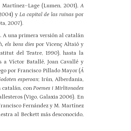
M. Martínez–Lage (Lumen, 2001),
A
 2004) y
La capital de las ruinas
por
ta, 2007).
. A una primera versión al catalán
h, els bons dies
por Vicenç Altaió y
nstitut del Teatre, 1990), hasta la
s a Víctor Batallé, Joan Cavallé y
ego por Francisco Pillado Mayor (
Á
odoten esperoan
; Irún, Alberdania,
n catalán, con
Poemes i Mirlitonades
llesteros (Vigo, Galaxia 2006). En
Francisco Fernández y M. Martínez
uestra al Beckett más desconocido,