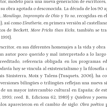
utor, modelo para una nueva generación de escritores,
e su obra agotada o desconocida. La década de los 90 a
a
,
Monólogo
,
Impromptu de Ohio
y
Yo no
, recogidas en 
), así como
Eleutheria
, en primera versión al castellan
tos de Beckett,
More Pricks than Kicks
, también se tr
1991).
escritor, en sus diferentes homenajes a la vida y obra
un autor poco querido y mal interpretado a lo largo
reeditado, referencia obligada en los programas ed
odavía hoy se vincula al existencialismo y la filosofía
his Sinisterra, Moix y Talens (Tusquets, 2006), ha 
 versiones bilingües o trilingües reflejan una nueva 
 de un mayor intercambio cultural en España; de es
 1995; reed. B., Edicions 62, 1989) y
Quiebros y poe
ulos aparecieron en el cambio de siglo:
Obra poética