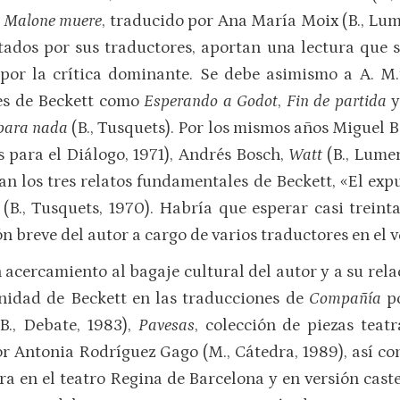
;
Malone muere
, traducido por Ana María Moix (B., Lu
tados por sus traductores, aportan una lectura que s
por la crítica dominante. Se debe asimismo a A. M.
les de Beckett como
Esperando a Godot
,
Fin de partida
 para nada
(B., Tusquets). Por los mismos años Miguel 
 para el Diálogo, 1971), Andrés Bosch,
Watt
(B., Lume
n los tres relatos fundamentales de Beckett, «El expul
(B., Tusquets, 1970). Habría que esperar casi treint
ón breve del autor a cargo de varios traductores en el
n acercamiento al bagaje cultural del autor y a su rel
nidad de Beckett en las traducciones de
Compañía
p
B., Debate, 1983),
Pavesas
, colección de piezas teat
r Antonia Rodríguez Gago (M., Cátedra, 1989), así c
ra en el teatro Regina de Barcelona y en versión cast