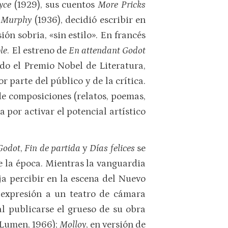
oyce
(1929), sus cuentos
More Pricks
a
Murphy
(1936), decidió escribir en
ón sobria, «sin estilo». En francés
le
. El estreno de
En attendant Godot
do el Premio Nobel de Literatura,
 parte del público y de la crítica.
de composiciones (relatos, poemas,
a por activar el potencial artístico
Godot
,
Fin de partida
y
Días felices
se
e la época. Mientras la vanguardia
ja percibir en la escena del Nuevo
 expresión a un teatro de cámara
al publicarse el grueso de su obra
, Lumen, 1966);
Molloy
, en versión de