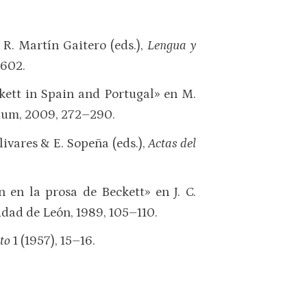
 R. Martín Gaitero (eds.),
Lengua y
–602.
kett in Spain and Portugal» en M.
uum, 2009, 272–290.
livares & E. Sopeña (eds.),
Actas del
n en la prosa de Beckett» en J. C.
idad de León, 1989, 105–110.
cto
1 (1957), 15–16.