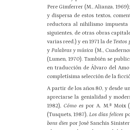
Pere Gimferrer (M., Alianza, 1969)
y dispersa de estos textos, comen
reductora al nihilismo impuesta 
siguientes, de otras obras capita
varias reed.) y en 1971 la de
Textos
y
Palabras y música
(M., Cuadernos
(Lumen, 1970). También se publica
en traducción de Álvaro del Amo 
completísima selección de la ficci
A partir de los años 80, y desde u
apreciarse la genialidad y moder
1982),
Cómo es
por A. M.ª Moix (
(Tusquets, 1987),
Los días felices
po
bons dies
por José Sanchis Sinister