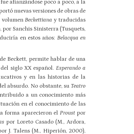
 fue afianzándose poco a poco, a la
portó nuevas versiones de obras de
el volumen
Beckettiana
y traducidas
o, por Sanchis Sinisterra (Tusquets,
aduciría en estos años:
Belacqua en
 de Beckett, permite hablar de una
 del siglo XX español.
Esperando a
ucativos y en las historias de la
 del absurdo. No obstante, su
Teatro
contribuido a un conocimiento más
situación en el conocimiento de las
ta forma aparecieron el
Proust
por
mas
por Loreto Casado (M., Ardora,
por J. Talens (M., Hiperión, 2000),