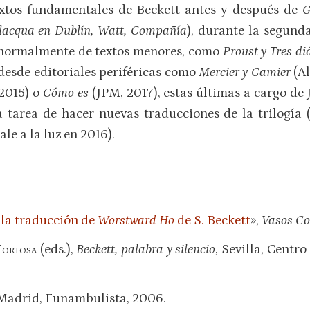
extos fundamentales de Beckett antes y después de
G
lacqua en Dublín, Watt, Compañía
), durante la segund
 normalmente de textos menores, como
Proust y Tres d
 desde editoriales periféricas como
Mercier y Camier
(Al
 2015) o
Cómo es
(JPM, 2017), estas últimas a cargo de 
 tarea de hacer nuevas traducciones de la trilogía 
le a la luz en 2016).
 la traducción de
Worstward Ho
de S. Beckett
»,
Vasos C
T
ortosa
(eds.),
Beckett, palabra y silencio
, Sevilla, Centr
 Madrid, Funambulista, 2006.