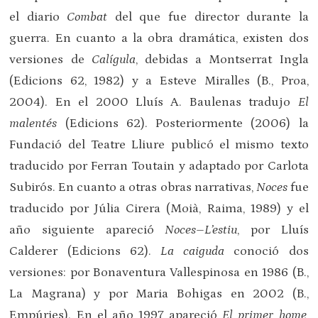
el diario
Combat
del que fue director durante la
guerra. En cuanto a la obra dramática, existen dos
versiones de
Calígula
, debidas a Montserrat Ingla
(Edicions 62, 1982) y a Esteve Miralles (B., Proa,
2004). En el 2000 Lluís A. Baulenas tradujo
El
malentés
(Edicions 62). Posteriormente (2006) la
Fundació del Teatre Lliure publicó el mismo texto
traducido por Ferran Toutain y adaptado por Carlota
Subirós. En cuanto a otras obras narrativas,
Noces
fue
traducido por Júlia Cirera (Moià, Raima, 1989) y el
año siguiente apareció
Noces–L’estiu
, por Lluís
Calderer (Edicions 62).
La caiguda
conoció dos
versiones: por Bonaventura Vallespinosa en 1986 (B.,
La Magrana) y por Maria Bohigas en 2002 (B.,
Empúries). En el año 1997 apareció
El primer home
,