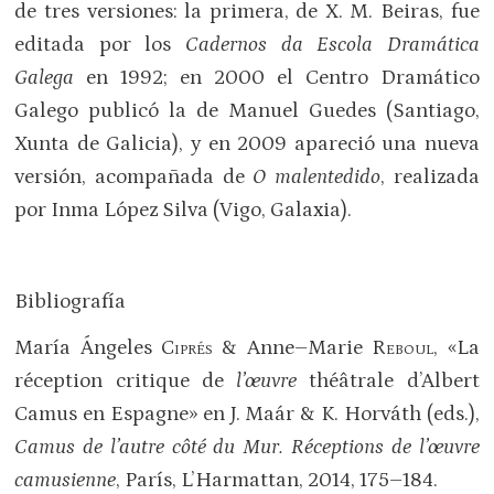
de tres versiones: la primera, de X. M. Beiras, fue
editada por los
Cadernos da Escola Dramática
Galega
en 1992; en 2000 el Centro Dramático
Galego publicó la de Manuel Guedes (Santiago,
Xunta de Galicia), y en 2009 apareció una nueva
versión, acompañada de
O malentedido
, realizada
por Inma López Silva (Vigo, Galaxia).
Bibliografía
María Ángeles
Ciprés
& Anne–Marie
Reboul
, «La
réception critique de
l’œuvre
théâtrale d’Albert
Camus en Espagne» en J. Maár & K. Horváth (eds.),
Camus de l’autre côté du Mur.
Réceptions de l’œuvre
camusienne
, París, L’Harmattan, 2014, 175–184.