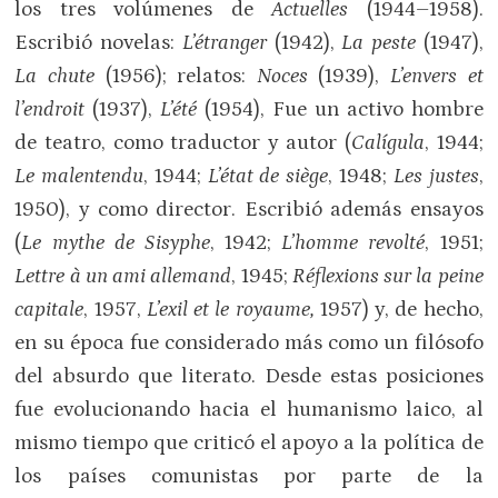
los tres volúmenes de
Actuelles
(1944–1958).
Escribió novelas:
L’étranger
(1942),
La peste
(1947),
La chute
(1956); relatos:
Noces
(1939),
L’envers et
l’endroit
(1937),
L’été
(1954), Fue un activo hombre
de teatro, como traductor y autor (
Calígula
, 1944;
Le malentendu
, 1944;
L’état de siège
, 1948;
Les justes
,
1950), y como director. Escribió además ensayos
(
Le mythe de Sisyphe
, 1942;
L’homme revolté
, 1951;
Lettre à un ami allemand
, 1945;
Réflexions sur la peine
capitale
, 1957,
L’exil et le royaume,
1957) y, de hecho,
en su época fue considerado más como un filósofo
del absurdo que literato. Desde estas posiciones
fue evolucionando hacia el humanismo laico, al
mismo tiempo que criticó el apoyo a la política de
los países comunistas por parte de la