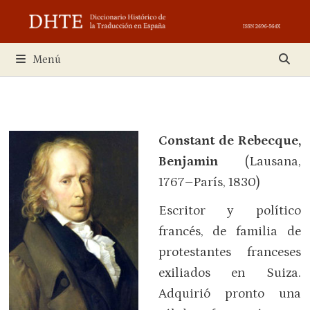
Saltar
al
contenido
Menú
Constant de Rebecque,
Benjamin
(Lausana,
1767–París, 1830)
Escritor y político
francés, de familia de
protestantes franceses
exiliados en Suiza.
Adquirió pronto una