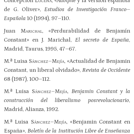
Concepción
Lucena
, «
Adolphe
y la versión española
de G. Oliver»,
Estudios de Investigación Franco–
Española
10 (1994), 97–110.
Juan
Marichal
, «Perdurabilidad de Benjamín
Constant» en J. Marichal,
El secreto de España
,
Madrid, Taurus, 1995, 47–67.
M.ª Luisa
Sánchez–Mejía
, «Actualidad de Benjamin
Constant, un liberal olvidado»,
Revista de Occidente
68 (1987), 100–112.
M.ª Luisa
Sánchez–Mejía
,
Benjamin Constant y la
construcción del liberalismo posrevolucionario
,
Madrid, Alianza, 1992.
M.ª Luisa
Sánchez–Mejía
, «Benjamin Constant en
España»,
Boletín de la Institución Libre de Enseñanza