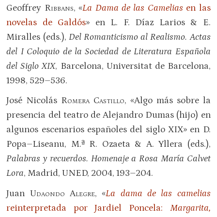
Geoffrey
Ribbans
, «
La Dama de las Camelias
en las
novelas de Galdós
» en L. F. Díaz Larios & E.
Miralles (eds.),
Del Romanticismo al Realismo. Actas
del I Coloquio de la Sociedad de Literatura Española
del Siglo XIX
, Barcelona, Universitat de Barcelona,
1998, 529–536.
José Nicolás
Romera Castillo
, «Algo más sobre la
presencia del teatro de Alejandro Dumas (hijo) en
algunos escenarios españoles del siglo XIX» en D.
Popa–Liseanu, M.ª R. Ozaeta & A. Yllera (eds.),
Palabras y recuerdos. Homenaje a Rosa María Calvet
Lora
, Madrid, UNED, 2004, 193–204.
Juan
Udaondo Alegre
, «
La dama de las camelias
reinterpretada por Jardiel Poncela:
Margarita,