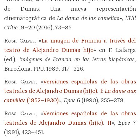
de Dumas. Una nueva representación
cinematográfica de
La dama de las camelias
»,
L’Ull
Crític
19–20 (2016), 73–85.
Rosa
Calvet
, «
La imagen de Francia a través del
teatro de Alejandro Dumas hijo
» en F. Lafarga
(ed.),
Imágenes de Francia en las letras hispánicas
,
Barcelona, PPU, 1989, 317–326.
Rosa
Calvet
, «
Versiones españolas de las obras
teatrales de Alejandro Dumas (hijo). I:
La dame aux
camélias
(1852–1930)
»,
Epos
6 (1990), 355–378.
Rosa
Calvet
, «
Versiones españolas de las obras
teatrales de Alejandro Dumas (hijo). II
»,
Epos
7
(1991), 423–451.