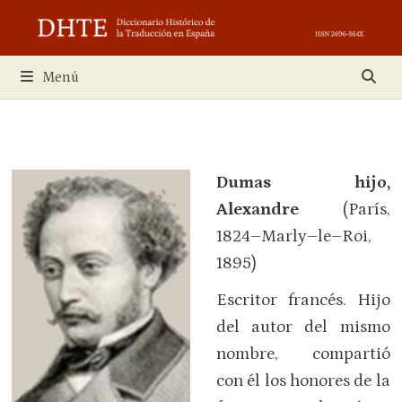
Saltar
al
contenido
Menú
Dumas hijo,
Alexandre
(París,
1824–Marly–le–Roi,
1895)
Escritor francés. Hijo
del autor del mismo
nombre, compartió
con él los honores de la