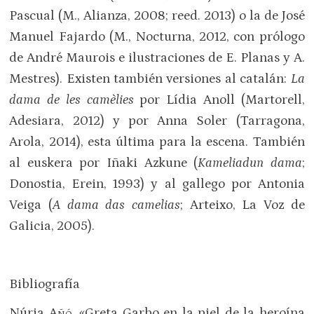
Pascual (M., Alianza, 2008; reed. 2013) o la de José
Manuel Fajardo (M., Nocturna, 2012, con prólogo
de André Maurois e ilustraciones de E. Planas y A.
Mestres). Existen también versiones al catalán:
La
dama de les camèlies
por Lídia Anoll (Martorell,
Adesiara, 2012) y por Anna Soler (Tarragona,
Arola, 2014), esta última para la escena. También
al euskera por Iñaki Azkune (
Kameliadun dama
;
Donostia, Erein, 1993) y al gallego por Antonia
Veiga (
A dama das camelias
; Arteixo, La Voz de
Galicia, 2005).
Bibliografía
Núria
Añó
, «Greta Garbo en la piel de la heroína