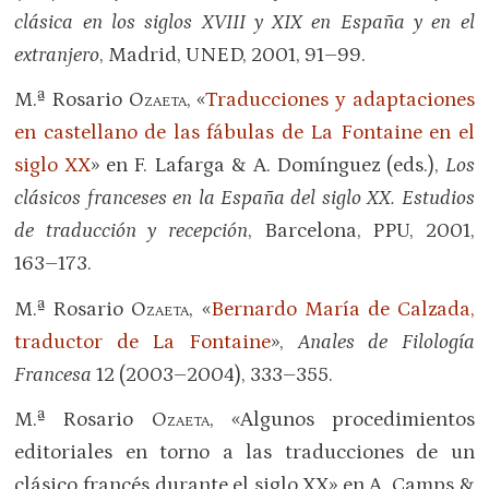
clásica en los siglos
XVIII
y
XIX
en España y en el
extranjero
, Madrid, UNED, 2001, 91–99.
M.ª Rosario
Ozaeta
, «
Traducciones y adaptaciones
en castellano de las fábulas de La Fontaine en el
siglo XX
» en F. Lafarga & A. Domínguez (eds.),
Los
clásicos franceses en la España del siglo
XX
. Estudios
de traducción y recepción
, Barcelona, PPU, 2001,
163–173.
M.ª Rosario
Ozaeta
, «
Bernardo María de Calzada,
traductor de La Fontaine
»,
Anales de Filología
Francesa
12 (2003–2004), 333–355.
M.ª Rosario
Ozaeta
, «Algunos procedimientos
editoriales en torno a las traducciones de un
clásico francés durante el siglo XX» en A. Camps &