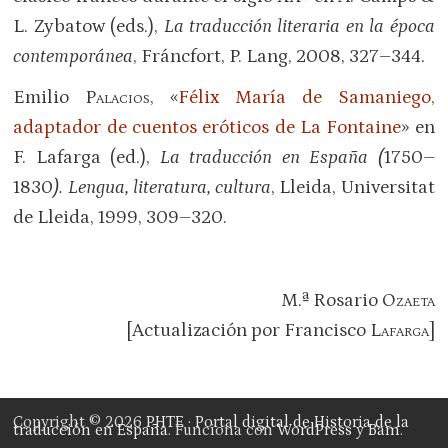
L. Zybatow (eds.),
La traducción literaria en la época
contemporánea
, Fráncfort, P. Lang, 2008, 327–344.
Emilio
Palacios
, «
Félix María de Samaniego,
adaptador de cuentos eróticos de La Fontaine
» en
F. Lafarga (ed.),
La traducción en España (
1750
–
1830
). Lengua, literatura, cultura
, Lleida, Universitat
de Lleida, 1999, 309–320.
M.ª Rosario
Ozaeta
[Actualización por Francisco
Lafarga
]
Copyright © 2026
PHTE · Portal digital de Historia de la
traducción en España
. Funciona con
WordPress
y
Bam
.