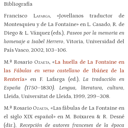
Bibliografía
Francisco
Lafarga
, «Jovellanos traductor de
Montesquieu y de La Fontaine» en L. Casado, R. de
Diego & L. Vázquez (eds.),
Paseos por la memoria en
homenaje a Isabel Herrero
, Vitoria, Universidad del
País Vasco, 2002, 103–106.
M.ª Rosario
Ozaeta
, «
La huella de La Fontaine en
las
Fábulas en verso castellano
de Ibáñez de la
Rentería
» en F. Lafarga (ed.),
La traducción en
España (
1750
–
1830
). Lengua, literatura, cultura
,
Lleida, Universitat de Lleida, 1999, 299–308.
M.ª Rosario
Ozaeta
, «Las fábulas de La Fontaine en
el siglo XIX español» en M. Boixareu & R. Desné
(dir.),
Recepción de autores franceses de la época