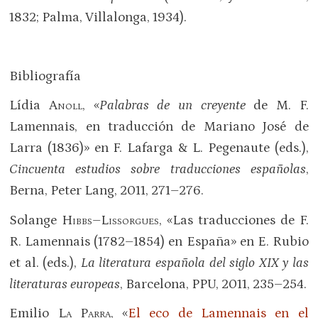
1832; Palma, Villalonga, 1934).
Bibliografía
Lídia
Anoll
, «
Palabras de un creyente
de M. F.
Lamennais, en traducción de Mariano José de
Larra (1836)» en F. Lafarga & L. Pegenaute (eds.),
Cincuenta estudios sobre traducciones españolas
,
Berna, Peter Lang, 2011, 271–276.
Solange
Hibbs–Lissorgues
, «Las traducciones de F.
R. Lamennais (1782–1854) en España» en E. Rubio
et al. (eds.),
La literatura española del siglo XIX y las
literaturas europeas
, Barcelona, PPU, 2011, 235–254.
Emilio
La Parra
, «
El eco de Lamennais en el