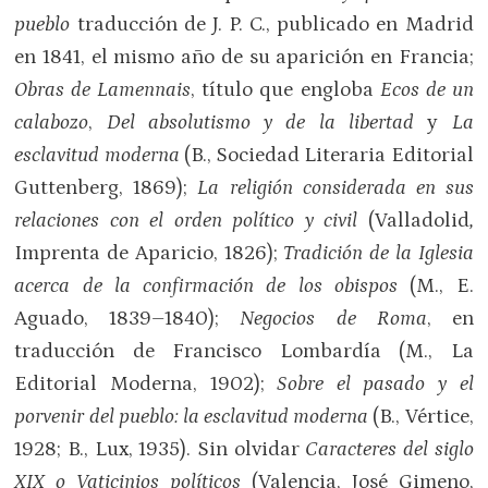
pueblo
traducción de J. P. C., publicado en Madrid
en 1841, el mismo año de su aparición en Francia;
Obras de Lamennais
, título que engloba
Ecos de un
calabozo
,
Del absolutismo y de la libertad
y
La
esclavitud moderna
(B., Sociedad Literaria Editorial
Guttenberg, 1869);
La religión considerada en sus
relaciones con el orden político y civil
(Valladolid
,
Imprenta de Aparicio, 1826);
Tradición de la Iglesia
acerca de la confirmación de los obispos
(M., E.
Aguado, 1839–1840);
Negocios de Roma
, en
traducción de Francisco Lombardía (M., La
Editorial Moderna, 1902);
Sobre el pasado y el
porvenir del pueblo: la esclavitud moderna
(B., Vértice,
1928; B., Lux, 1935). Sin olvidar
Caracteres del siglo
XIX
o Vaticinios políticos
(Valencia, José Gimeno,