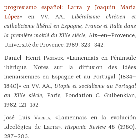
progresismo español: Larra y Joaquín María
López
» en VV. AA.,
Libéralisme chrétien et
catholicisme libéral en Espagne, France et Italie dans
la première moitié du XIXe siècle
, Aix–en–Provence,
Université de Provence, 1989, 323–342.
Daniel–Henri
Pageaux
, «Lamennais en Péninsule
ibérique. Notes sur la diffusion des idées
menaisiennes en Espagne et au Portugal (1834–
1840)» en VV. AA.,
Utopie et socialisme au Portugal
au
XIX
e siècle
, París, Fondation C. Gulbenkian,
1982, 121–152.
José Luis
Varela
, «Lamennais en la evolución
ideológica de Larra»,
Hispanic Review
48 (1980),
287–306.