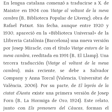
En lengua catalana comenzó a traducirse a X. de
Maistre en 1904 con
Viatge al voltant de la meva
cambra
(B., Biblioteca Popular de L’Avenç), obra de
Rafael Patxot. Sin fecha, aunque entre 1920 y
1930, apareció en la «Biblioteca Universal» de la
Llibreria Catalònia (Barcelona) una nueva versión
por Josep Miracle, con el título
Viatge entorn de la
meva cambra
, reeditada en 1991 (B., El Llamp). Una
tercera traducción (
Viatge al voltant de la meua
cambra
), más reciente, se debe a Salvador
Company y Anna Torcal (Valencia, Universitat de
València, 2006). Por su parte, de
El leprós de la
ciutat d’Aosta
existe una primera versión de Josep
Forn (B., La Hormiga de Oro, 1924). Este relato,
junto con
Els presoners del Càucas
, forman el