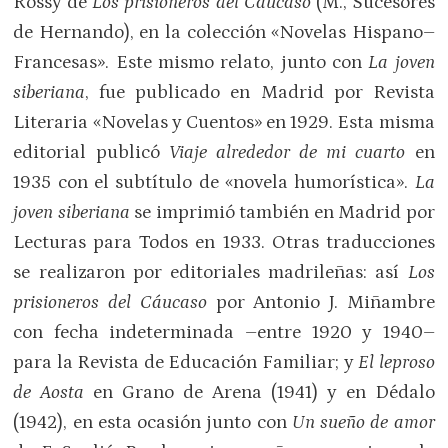
Rossy de
Los prisioneros del Cáucaso
(M., Sucesores
de Hernando), en la colección «Novelas Hispano–
Francesas». Este mismo relato, junto con
La joven
siberiana
, fue publicado en Madrid por Revista
Literaria «Novelas y Cuentos» en 1929. Esta misma
editorial publicó
Viaje alrededor de mi cuarto
en
1935 con el subtítulo de «novela humorística».
La
joven siberiana
se imprimió también en Madrid por
Lecturas para Todos en 1933. Otras traducciones
se realizaron por editoriales madrileñas: así
Los
prisioneros del Cáucaso
por Antonio J. Miñambre
con fecha indeterminada –entre 1920 y 1940–
para la Revista de Educación Familiar; y
El leproso
de Aosta
en Grano de Arena (1941) y en Dédalo
(1942), en esta ocasión junto con
Un sueño de amor