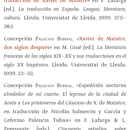
traducción de Xavier de Maistre
» en F. Lafarga
(ed.),
La traducción en España. Lengua, literatura,
cultura
, Lleida, Universitat de Lleida, 1999, 375–
383.
Concepción
Palacios Bernal
, «
Xavier de Maistre,
dos siglos después
» en M. Giné (ed.),
La literatura
francesa de los siglos XIX–XX y sus traducciones en el
siglo XX hispánico
, Lleida, Universitat de Lleida,
1999, 23–33.
Concepción
Palacios Bernal
, «
Expedición nocturna
alrededor de mi cuarto
,
El leproso de la ciudad de
Aosta
y
Los prisioneros del Cáucaso
de X. de Maistre,
en traducción de Nicolás Salmerón y García y
Ceferino Palencia Tubau» en F. Lafarga & L.
Pegenaute (eds.),
Cincuenta estudios sobre