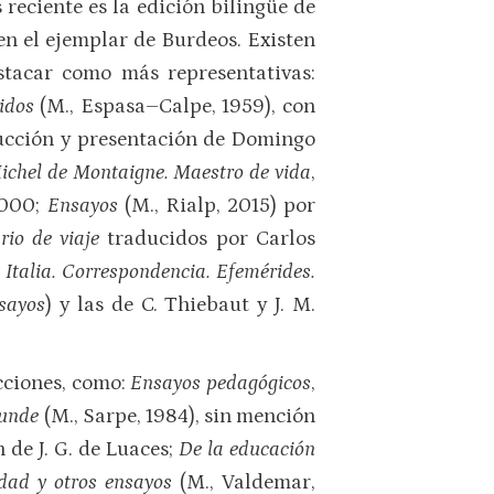
reciente es la edición bilingüe de
en el ejemplar de Burdeos. Existen
stacar como más representativas:
idos
(M., Espasa–Calpe, 1959), con
ducción y presentación de Domingo
ichel de Montaigne. Maestro de vida
,
2000;
Ensayos
(M., Rialp, 2015) por
rio de viaje
traducidos por Carlos
a Italia. Correspondencia. Efemérides.
sayos
) y las de C. Thiebaut y J. M.
cciones, como:
Ensayos pedagógicos
,
bunde
(M., Sarpe, 1984), sin mención
 de J. G. de Luaces;
De la educación
idad y otros ensayos
(M., Valdemar,