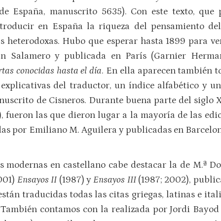
 de España, manuscrito 5635). Con este texto, que
ntroducir en España la riqueza del pensamiento del
s heterodoxas. Hubo que esperar hasta 1899 para ve
n Salamero y publicada en París (Garnier Herman
tas conocidas hasta el día
. En ella aparecen también to
s explicativas del traductor, un índice alfabético y u
scrito de Cisneros. Durante buena parte del siglo X
7), fueron las que dieron lugar a la mayoría de las ed
as por Emiliano M. Aguilera y publicadas en Barcelona 
ás modernas en castellano cabe destacar la de M.ª D
001)
Ensayos II
(1987) y
Ensayos III
(1987; 2002), publ
stán traducidas todas las citas griegas, latinas e ital
. También contamos con la realizada por Jordi Bayod 