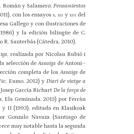
 C. Román y Salamero;
Pensamientos
011), con los ensayos
x
,
xii
y
xiii
del
esa Gallego y con ilustraciones de
1986) y la edición bilingüe de C.
o R. Santerbás (Cátedra, 2010).
igs
, realizada por Nicolau Rubió i
; la selección de
Assaigs
de Antoni–
olección completa de los
Assaigs
de
ic, Eumo, 2012) y
Diari de viatge a
r Josep García Richart
De la força de
, Ela Geminada, 2015) por Ferrán
 y II (1993), editada en Klasikoak
or Gonzalo Navaza (Santiago de
rece muy notable hasta la segunda