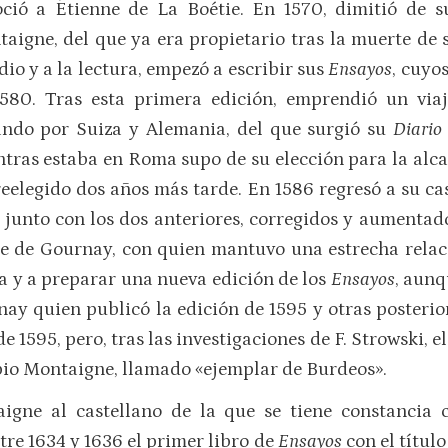
ció a Étienne de La Boétie. En 1570, dimitió de su
aigne, del que ya era propietario tras la muerte de s
dio y a la lectura, empezó a escribir sus
Ensayos
, cuyo
580. Tras esta primera edición, emprendió un viaj
ndo por Suiza y Alemania, del que surgió su
Diario 
tras estaba en Roma supo de su elección para la alca
reelegido dos años más tarde. En 1586 regresó a su ca
, junto con los dos anteriores, corregidos y aumentad
e de Gournay, con quien mantuvo una estrecha relac
ra y a preparar una nueva edición de los
Ensayos
, aunq
ay quien publicó la edición de 1595 y otras posteriore
de 1595, pero, tras las investigaciones de F. Strowski, 
pio Montaigne, llamado «ejemplar de Burdeos».
gne al castellano de la que se tiene constancia 
tre 1634 y 1636 el primer libro de
Ensayos
con el títul