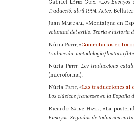
Gabriel
López Guix
, «Los
Ensayos
d
Traducció, abril 1994. Actes
, Bellate
Juan
Marichal
, «Montaigne en Es
voluntad del estilo. Teoría e historia
Núria
Petit
, «
Comentarios en torno
traducción: metodología/historia/lit
Núria
Petit
,
Les traduccions catal
(microforma).
Núria
Petit
, «
Las traducciones al 
Los clásicos franceses en la España d
Ricardo
Sáenz Hayes
, «La poster
Ensayos. Seguidos de todas sus carta