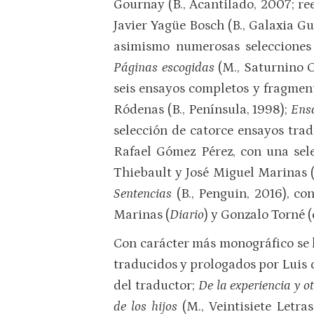
Gournay (B., Acantilado, 2007; re
Javier Yagüe Bosch (B., Galaxia G
asimismo numerosas selecciones 
Páginas escogidas
(M., Saturnino C
seis ensayos completos y fragmen
Ródenas (B., Península, 1998);
Ens
selección de catorce ensayos tra
Rafael Gómez Pérez, con una sele
Thiebault y José Miguel Marinas 
Sentencias
(B., Penguin, 2016), c
Marinas (
Diario
) y Gonzalo Torné (e
Con carácter más monográfico se 
traducidos y prologados por Luis 
del traductor;
De la experiencia y o
de los hijos
(M., Veintisiete Letr