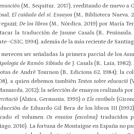
resunción
(M., Sequitur, 2017), reeditando de nuevo a
osal;
El cuidado del sí. Ensayos
(M., Biblioteca Nueva, 2
regazzi;
De los libros
(M., Nórdica, 2019) por María Ter
tacar la traducción de Jaume Casals (B., Península, 
ate–CSIC, 1994), además de la más reciente de Santiag
, merecen ser señaladas la primera parcial de los
Assa
Apologia de Ramón Sibiuda
de J. Casals (B., Laia, 1982)
otas de André Tournon (B., Edicions 62, 1984); la c
008), a quien debemos también
Textos sobre educació
(V
Mansarda, 2012); la selección de ensayos realizada po
ercitació
(Alzira, Germania, 1995) o
Els caníbals
(Girona
ducción de Eduardo Gil Bera de los libros III (1992)
licado el volumen
Os ensaios (escolma)
traducidos p
iago, 2016). La fortuna de Montaigne en España no pa