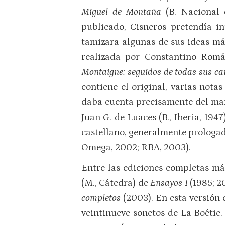
Miguel de Montaña
(B. Nacional
publicado, Cisneros pretendía i
tamizara algunas de sus ideas má
realizada por Constantino Romá
Montaigne: seguidos de todas sus car
contiene el original, varias nota
daba cuenta precisamente del manu
Juan G. de Luaces (B., Iberia, 194
castellano, generalmente prologad
Omega, 2002; RBA, 2003).
Entre las ediciones completas m
(M., Cátedra) de
Ensayos I
(1985; 2
completos
(2003). En esta versión e
veintinueve sonetos de La Boétie