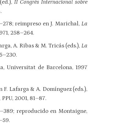
(ed.),
II Congrés Internacional sobre
.
9–278; reimpreso en J. Marichal,
La
1971, 258–264.
farga, A. Ribas & M. Tricás (eds.),
La
25–230.
na, Universitat de Barcelona, 1997
n F. Lafarga & A. Domínguez (eds.),
, PPU, 2001, 81–87.
9–389; reproducido en Montaigne,
2–59.