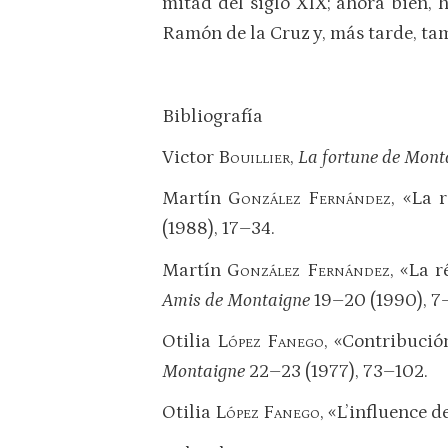
mitad del siglo XIX; ahora bien,
Ramón de la Cruz y, más tarde, ta
Bibliografía
Victor
Bouillier
,
La fortune de Monta
Martín
González Fernández
, «La 
(1988), 17–34.
Martín
González Fernández
, «La 
Amis de Montaigne
19–20 (1990), 7
Otilia
López Fanego
, «Contribució
Montaigne
22–23 (1977), 73–102.
Otilia
López Fanego
, «L’influence 