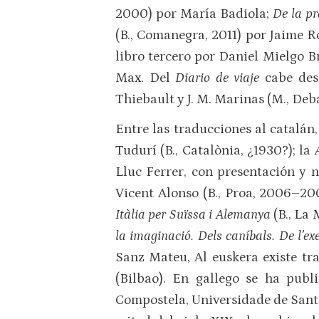
2000) por María Badiola;
De la p
(B., Comanegra, 2011) por Jaime R
libro tercero por Daniel Mielgo B
Max. Del
Diario de viaje
cabe des
Thiebault y J. M. Marinas (M., Deb
Entre las traducciones al catalán
Tudurí (B., Catalònia, ¿1930?); la
Lluc Ferrer, con presentación y n
Vicent Alonso (B., Proa, 2006–2
Itàlia per Suïssa i Alemanya
(B., La 
la imaginació. Dels caníbals. De l’ex
Sanz Mateu, Al euskera existe tra
(Bilbao). En gallego se ha pub
Compostela, Universidade de Sant