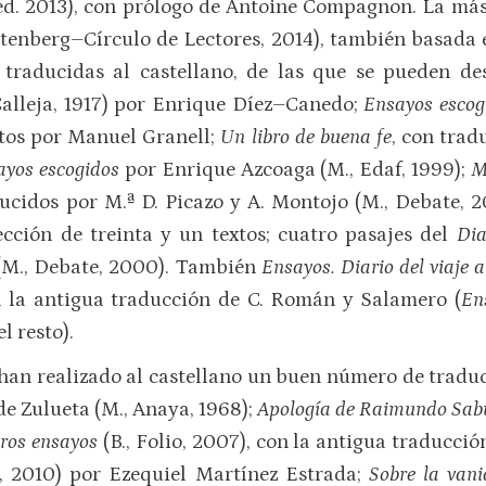
ed. 2013), con prólogo de Antoine Compagnon. La más 
utenberg–Círculo de Lectores, 2014), también basada 
traducidas al castellano, de las que se pueden de
alleja, 1917) por Enrique Díez–Canedo;
Ensayos escog
tos por Manuel Granell;
Un libro de buena fe
, con tra
ayos escogidos
por Enrique Azcoaga (M., Edaf, 1999);
M
ducidos por M.ª D. Picazo y A. Montojo (M., Debate, 
cción de treinta y un textos; cuatro pasajes del
Dia
(M., Debate, 2000). También
Ensayos. Diario del viaje 
on la antigua traducción de C. Román y Salamero (
En
l resto).
han realizado al castellano un buen número de tradu
de Zulueta (M., Anaya, 1968);
Apología de Raimundo Sa
tros ensayos
(B., Folio, 2007), con la antigua traducción
as, 2010) por Ezequiel Martínez Estrada;
Sobre la van