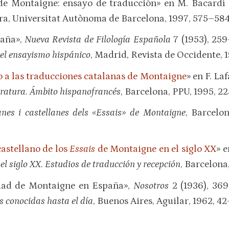
e Montaigne: ensayo de traducción» en M. Bacardí 
rra, Universitat Autònoma de Barcelona, 1997, 575–584
paña»,
Nueva Revista de Filología Española
7 (1953), 25
 del ensayismo hispánico
, Madrid, Revista de Occidente, 
 a las traducciones catalanas de Montaigne
» en F. La
eratura. Ámbito hispanofrancés
, Barcelona, PPU, 1995, 2
anes i castellanes dels «Essais» de Montaigne
, Barcelo
castellano de los
Essais
de Montaigne en el siglo XX
» e
el siglo XX. Estudios de traducción y recepción
, Barcelona
idad de Montaigne en España»,
Nosotros
2 (1936), 36
s conocidas hasta el día
, Buenos Aires, Aguilar, 1962, 4