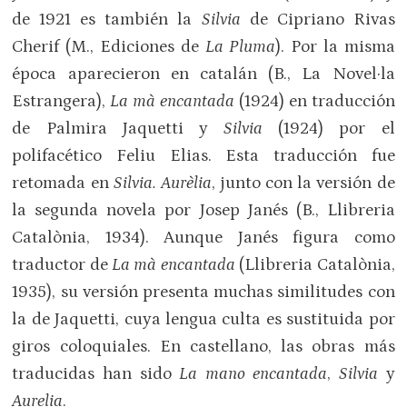
de 1921 es también la
Silvia
de Cipriano Rivas
Cherif (M., Ediciones de
La Pluma
). Por la misma
época aparecieron en catalán (B., La Novel·la
Estrangera),
La mà encantada
(1924) en traducción
de Palmira Jaquetti y
Silvia
(1924) por el
polifacético Feliu Elias. Esta traducción fue
retomada en
Silvia. Aurèlia
, junto con la versión de
la segunda novela por Josep Janés (B., Llibreria
Catalònia, 1934). Aunque Janés figura como
traductor de
La mà encantada
(Llibreria Catalònia,
1935), su versión presenta muchas similitudes con
la de Jaquetti, cuya lengua culta es sustituida por
giros coloquiales. En castellano, las obras más
traducidas han sido
La mano encantada
,
Silvia
y
Aurelia
.