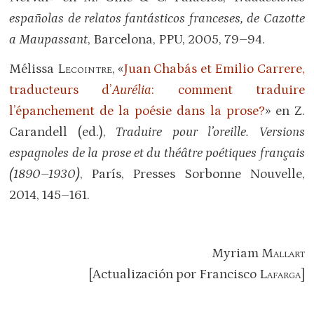
españolas de relatos fantásticos franceses, de Cazotte
a Maupassant
, Barcelona, PPU, 2005, 79–94.
Mélissa
Lecointre
, «
Juan Chabás et Emilio Carrere,
traducteurs d’
Aurélia
: comment traduire
l’épanchement de la poésie dans la prose?
» en Z.
Carandell (ed.),
Traduire pour l’oreille. Versions
espagnoles de la prose et du théâtre poétiques français
(1890–1930)
, París, Presses Sorbonne Nouvelle,
2014, 145–161.
Myriam
Mallart
[Actualización por Francisco
Lafarga
]