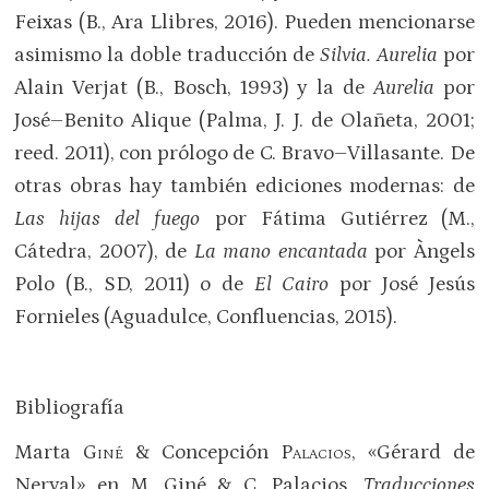
Feixas (B., Ara Llibres, 2016). Pueden mencionarse
asimismo la doble traducción de
Silvia. Aurelia
por
Alain Verjat (B., Bosch, 1993) y la de
Aurelia
por
José–Benito Alique (Palma, J. J. de Olañeta, 2001;
reed. 2011), con prólogo de C. Bravo–Villasante. De
otras obras hay también ediciones modernas: de
Las hijas del fuego
por Fátima Gutiérrez (M.,
Cátedra, 2007), de
La mano encantada
por Àngels
Polo (B., SD, 2011) o de
El Cairo
por José Jesús
Fornieles (Aguadulce, Confluencias, 2015).
Bibliografía
Marta
Giné
& Concepción
Palacios
, «Gérard de
Nerval» en M. Giné & C. Palacios,
Traducciones