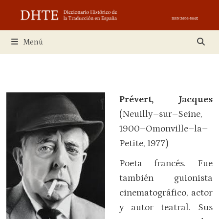
Saltar
al
contenido
Menú
Prévert, Jacques
(Neuilly–sur–Seine,
1900–Omonville–la–
Petite, 1977)
Poeta francés. Fue
también guionista
cinematográfico, actor
y autor teatral. Sus