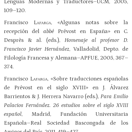
Lenguas Modernas y Traductores–UCM, 2005,
109–120.
Francisco
Lafarga
, «Algunas notas sobre la
recepción del
abbé
Prévost en España» en C.
Desprès & al. (eds.),
Homenaje al profesor D.
Francisco Javier Hernández
, Valladolid, Depto. de
Filología Francesa y Alemana–APFUE, 2005, 367–
374.
Francisco
Lafarga
, «Sobre traducciones españolas
de Prévost en el siglo XVIII» en J. Álvarez
Barrientos & J. Herrera Navarro (eds.),
Para Emilio
Palacios Fernández. 26 estudios sobre el siglo XVIII
español
, Madrid, Fundación Universitaria
Española–Real Sociedad Bascongada de los
Amigos del País, 2011, 419–427.