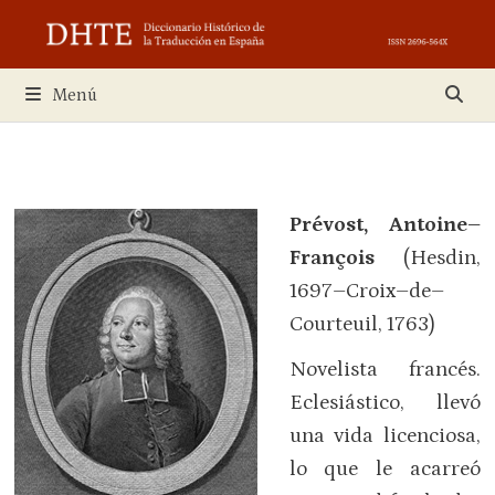
Saltar
al
contenido
Menú
Prévost, Antoine–
François
(Hesdin,
1697–Croix–de–
Courteuil, 1763)
Novelista francés.
Eclesiástico, llevó
una vida licenciosa,
lo que le acarreó