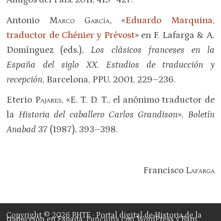
Antonio
Marco García
, «
Eduardo Marquina,
traductor de Chénier y Prévost
» en F. Lafarga & A.
Domínguez (eds.),
Los clásicos franceses en la
España del siglo
XX
. Estudios de traducción y
recepción
, Barcelona, PPU, 2001, 229–236.
Eterio
Pajares
, «E. T. D. T., el anónimo traductor de
la
Historia del caballero Carlos Grandison
»,
Boletín
Anabad
37 (1987), 393–398.
Francisco
Lafarga
Copyright © 2026
PHTE · Portal digital de Historia de la
traducción en España
. Funciona con
WordPress
y
Bam
.