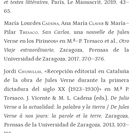
et textes littéraires
, París, Le Manuscrit, 2019, 43–
65.
María Lourdes
Cadena
, Ana María
Claver
& María–
Pilar
Tresaco
,
San Carlos
, una
nouvelle
de Jules
Verne en los Pirineos» en M.ª–P. Tresaco et al.,
Otro
Viaje extraordinario
, Zaragoza, Prensas de la
Universidad de Zaragoza, 2017, 370–376.
Jordi
Chumillas
, «Recepción editorial en Cataluña
de la obra de Jules Verne durante la primera
dictadura del siglo XX (1923–1930)» en M.ª P.
Tresaco, J. Vicente & M. L. Cadena (eds.),
De Julio
Verne a la actualidad: la palabra y la tierra /
De Jules
Verne à nos jours: la parole et la terre
, Zaragoza,
Prensas de la Universidad de Zaragoza, 2013, 103–