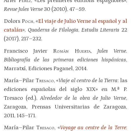
Ariel
Pérez
, «Les premières éditions espagnoles»,
Revue Jules Verne
30 (2010), 47–59.
Dolors
Poch
, «
El viaje de Julio Verne al español y al
catalán
»,
Quaderns de Filologia. Estudis Literaris
22
(2017), 217–232.
Francisco Javier
Román Huerta
,
Jules Verne.
Bibliografía de las primeras ediciones hispánicas
,
Marratxí, Ediciones Paganel, 2014.
María–Pilar
Tresaco
, «
Viaje al centro de la Tierra
: las
ediciones españolas del siglo XIX» en M.ª P.
Tresaco (ed.),
Alrededor de la obra de Julio Verne
,
Zaragoza, Prensas Universitarias de Zaragoza,
2011, 145–171.
María–Pilar
Tresaco
, «
Voyage au centre de la Terre
: