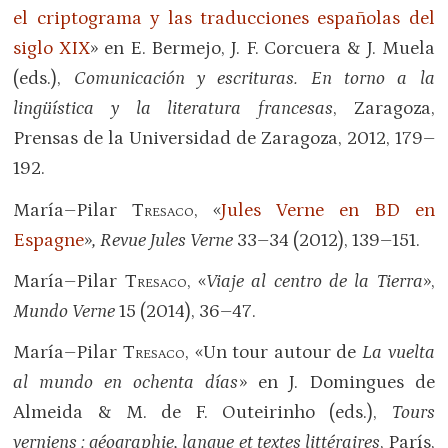
el criptograma y las traducciones españolas del
siglo XIX
» en E. Bermejo, J. F. Corcuera & J. Muela
(eds.),
Comunicación y escrituras. En torno a la
lingüística y la literatura francesas
, Zaragoza,
Prensas de la Universidad de Zaragoza, 2012, 179–
192.
María–Pilar
Tresaco
, «
Jules Verne en BD en
Espagne
»
, Revue Jules Verne
33–34 (2012), 139–151.
María–Pilar
Tresaco
, «
Viaje al centro de la Tierra
»,
Mundo Verne
15 (2014), 36–47.
María–Pilar
Tresaco
, «Un tour autour de
La vuelta
al mundo en ochenta días
» en J. Domingues de
Almeida & M. de F. Outeirinho (eds.),
Tours
verniens : g
éographie, langue et textes littéraires
, París,