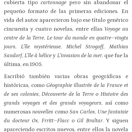
cubierta tipo
cartonnage
pero sin abandonar el
pequeño formato de las primeras ediciones. En
vida del autor aparecieron bajo ese título genérico
cincuenta y cuatro novelas, entre ellas
Voyage au
centre de la Terre
,
Le tour du monde en quatre–vingts
jours
,
L’île mystérieuse
,
Michel Strogoff
,
Mathias
Sandorf
,
L’île à hélice
y
L’invasion de la mer
, que fue la
última, en 1905.
Escribió también varias obras geográficas e
históricas, como
Géographie illustrée de la France et
de ses colonies
,
Découverte de la Terre
o
Histoire des
grands voyages et des grands voyageurs
, así como
numerosas
nouvelles
como
San Carlos
,
Une fantaisie
du docteur Ox
,
Frritt–Flacc
o
Gil Braltar
. Y siguen
apareciendo escritos nuevos, entre ellos la novela