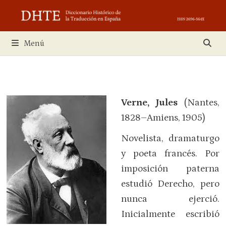
Saltar
al
contenido
Menú
Verne, Jules
(Nantes,
1828–Amiens, 1905)
Novelista, dramaturgo
y poeta francés. Por
imposición paterna
estudió Derecho, pero
nunca ejerció.
Inicialmente escribió