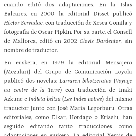
cuando editó dos adaptaciones. En la Islas
Baleares, en 2000, la editorial Disset publicó
Hèctor Servadac
, con traducción de Xesca Gomila y
fotografía de Oscar Pipkin. Por su parte, el Consell
de Mallorca, editó en 2002
Clovis Dardentor
, sin
nombre de traductor.
En euskera, en 1979 la editorial Mensajero
(Mezulari) del Grupo de Comunicación Loyola
publicó dos novelas:
Lurraren bihotzeraino
(
Voyage
au centre de la Terre
) con traducción de Iñaki
Azkune e
Indieta beltza
(
Les Indes noires
) del mismo
traductor junto con José María Legorburu. Otras
editoriales, como Elkar, Hordago o Kriselu, han
seguido editando tanto traducciones como
adaptaciones en euskera. La editorial Xerais de