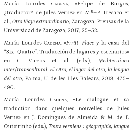
María Lourdes
Cadena
, «Felipe de Burgos,
¿traductor? de Jules Verne» en M.ª–P. Tresaco et
al.,
Otro Viaje extraordinario
, Zaragoza, Prensas de la
Universidad de Zaragoza, 2017, 35–52.
María Lourdes
Cadena
, «
Frritt–Flacc
y la casa del
“Six–Quatre”. Traducción de lugares y escenarios»
en C. Vicens et al. (eds.),
Mediterráneo
inter/transcultural. El Otro, el lugar del otro, la lengua
del otro
, Palma, U. de les Illes Balears, 2018, 475–
490.
María Lourdes
Cadena
, «Le dialogue et sa
traduction dans quelques nouvelles de Jules
Verne» en J. Domingues de Almeida & M. de F.
Outeirinho (eds.),
Tours verniens : géographie, langue