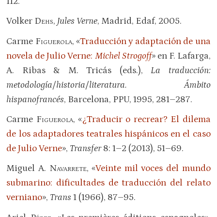
112.
Volker
Dehs
,
Jules Verne
, Madrid, Edaf, 2005.
Carme
Figuerola
, «
Traducción y adaptación de una
novela de Julio Verne:
Michel Strogoff
» en F. Lafarga,
A. Ribas & M. Tricás (eds.),
La traducción:
metodología/historia/literatura.
Ámbito
hispanofrancés
, Barcelona, PPU, 1995, 281–287.
Carme
Figuerola
, «
¿Traducir o recrear? El dilema
de los adaptadores teatrales hispánicos en el caso
de Julio Verne
»,
Transfer
8: 1–2 (2013), 51–69.
Miguel A.
Navarrete
, «
Veinte mil voces del mundo
submarino: dificultades de traducción del relato
verniano
»,
Trans
1 (1966), 87–95.