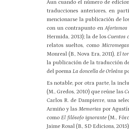
Aun cuando el número de edicione
traducciones anteriores, en par
mencionarse la publicación de l
con un contrapunto en
Aforismos 
Hermida, 2013); la de los
Cuentos c
relatos sueltos, como
Micromegas
Monreal (B., Nova Era, 2011),
El to
la publicación de la traducción d
del poema
La doncella de Orleáns
po
Es notable, por otra parte, la in
(M., Gredos, 2010) que reúne las
Ca
Carlos R. de Dampierre, una sele
Armiño y las
Memorias
por Agustín
como
El filósofo ignorante
(M., Fórc
Jaime Rosal (B., SD Edicions, 2015)