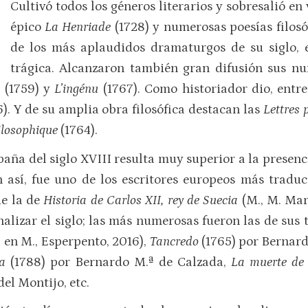
Cultivó todos los géneros literarios y sobresalió e
épico
La Henriade
(1728) y numerosas poesías filosó
de los más aplaudidos dramaturgos de su siglo, 
trágica. Alcanzaron también gran difusión sus nu
e
(1759) y
L’ingénu
(1767). Como historiador dio, entr
6). Y de su amplia obra filosófica destacan las
Lettres 
ilosophique
(1764).
paña del siglo XVIII resulta muy superior a la presenci
un así, fue uno de los escritores europeos más trad
ue la de
Historia de Carlos XII, rey de Suecia
(M., M. Mar
nalizar el siglo; las más numerosas fueron las de sus 
 en M., Esperpento, 2016),
Tancredo
(1765) por Bernard
ra
(1788) por Bernardo M.ª de Calzada,
La muerte de
del Montijo, etc.