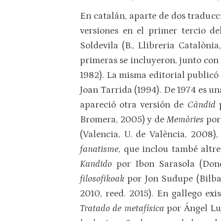
En catalán, aparte de dos traducc
versiones en el primer tercio de
Soldevila (B., Llibreria Catalònia
primeras se incluyeron, junto con
1982). La misma editorial publicó
Joan Tarrida (1994). De 1974 es u
apareció otra versión de
Càndid
Bromera, 2005) y de
Me­mòries
por
(Valencia, U. de València, 2008)
fanatisme
, que inclou també altr
Kandido
por Ibon Sarasola (Dono
filosofikoak
por Jon Sudupe (Bilba
2010, reed. 2015). En gallego ex
Tratado de metafísica
por Ángel Lu