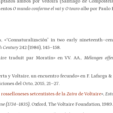
aptados ambos por Vedoira (Santiago de Compostela
uentos
O mundo conforme el vai
y
O touro albo
por Paulo R
n
, «“Connaturalización” in two early nineteenth–cen
th Century
242 (1986), 145–158.
aire traduit par Moratín» en VV. AA.,
Mélanges offe
erta y Voltaire, un encuentro fecundo» en F. Lafarga & 
iciones del Orto, 2015, 21–27.
rosselloneses setcentistes de la
Zaira
de Voltaire
»,
Est
ne (1734­–1835)
, Oxford, The Voltaire Foundation, 1989.