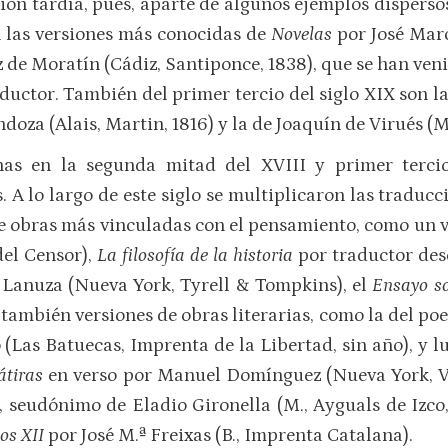
ión tardía, pues, aparte de algunos ejemplos disperso
n las versiones más conocidas de
Novelas
por José Mar
de Moratín (Cádiz, Santiponce, 1838), que se han veni
ductor. También del primer tercio del siglo XIX son 
doza (Alais, Martin, 1816) y la de Joaquín de Virués (M
as en la segunda mitad del XVIII y primer tercio
 A lo largo de este siglo se multiplicaron las traducc
de obras más vinculadas con el pensamiento, como un
del Censor),
La filosofía de la historia
por traductor des
Lanuza (Nueva York, Tyrell & Tompkins), el
Ensayo s
 también versiones de obras literarias, como la del p
 (Las Batuecas, Imprenta de la Libertad, sin año), y 
átiras
en verso por Manuel Domínguez (Nueva York, Va
, seudónimo de Eladio Gironella (M., Ayguals de Izco,
los XII
por José M.ª Freixas (B., Imprenta Catalana).