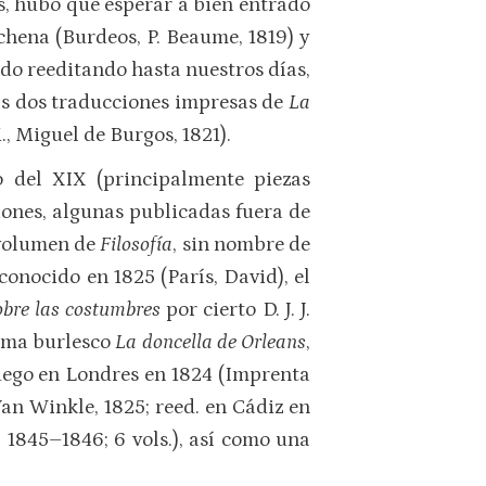
s, hubo que esperar a bien entrado
chena (Burdeos, P. Beaume, 1819) y
do reeditando hasta nuestros días,
las dos traducciones impresas de
La
., Miguel de Burgos, 1821).
 del XIX (principalmente piezas
iones, algunas publicadas fuera de
 volumen de
Filosofía
, sin nombre de
conocido en 1825 (París, David), el
obre las costumbres
por cierto D. J. J.
oema burlesco
La doncella de Orleans
,
luego en Londres en 1824 (Imprenta
n Winkle, 1825; reed. en Cádiz en
 1845–1846; 6 vols.), así como una