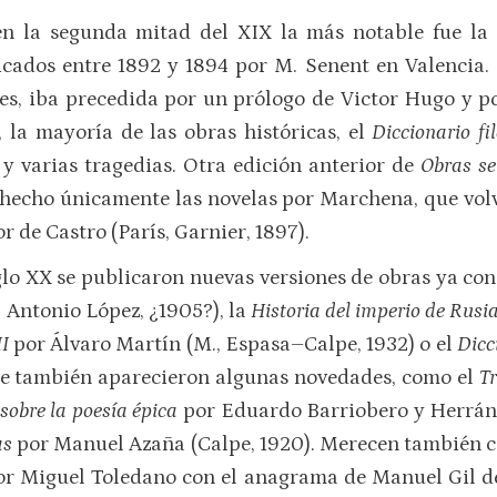
en la segunda mitad del XIX la más notable fue la
cados entre 1892 y 1894 por M. Senent en Valencia. L
es, iba precedida por un prólogo de Victor Hugo y p
 la mayoría de las obras históricas, el
Diccionario fi
 y varias tragedias. Otra edición anterior de
Obras se
e hecho únicamente las novelas por Marchena, que volvi
 de Castro (París, Garnier, 1897).
siglo XX se publicaron nuevas versiones de obras ya co
, Antonio López, ¿1905?), la
Historia del impe­rio de Rusi
II
por Álvaro Martín (M., Espasa–Calpe, 1932) o el
Dicc
que también aparecieron algunas novedades, como el
Tr
sobre la poesía épica
por Eduardo Barriobero y Herrán (
as
por Manuel Azaña (Calpe, 1920). Merecen también c
por Miguel Toledano con el anagrama de Manuel Gil de