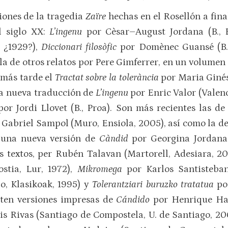
iones de la tragedia
Zaïre
hechas en el Rosellón a fina
l siglo XX:
L’ingenu
por Cèsar–August Jordana (B., 
, ¿1929?),
Diccionari filosòfic
por Domènec Guansé (B.,
 la de otros relatos por Pere Gimferrer, en un volumen
 más tarde el
Tractat sobre la tolerància
por Maria Ginés
na nueva traducción de
L’ingenu
por Enric Valor (Valenc
por Jordi Llovet (B., Proa). Son más recientes las d
 Gabriel Sampol (Muro, Ensiola, 2005), así como la d
, una nueva versión de
Càndid
por Georgina Jordana 
es textos, per Rubén Talavan (Martorell, Adesiara, 2
stia, Lur, 1972),
Mikro­mega
por Karlos Santisteban
o, Klasikoak, 1995) y
Tolerantziari buruzko tratatua
por
isten versiones impresas de
Cándido
por Henrique Har
is Rivas (Santiago de Compostela, U. de Santiago, 20