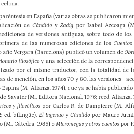
rcelona.
 paréntesis en España (varias obras se publicaron mie
blicación de
Cándido
y
Zadig
por Isabel Azcoaga (M
eediciones de versiones antiguas, sobre todo de los
primera de las numerosas ediciones de los
Cuentos
mo año Vergara (Barcelona) publicó un volumen de
Obr
ionario filosófico
y una selección de la correspondenci
lizado por el mismo traductor, con la totalidad de l
as de mención, en los años 70 y 80, las versiones –
 Espina (M., Alianza, 1974), que ya se había publicado 
o Savater (M., Editora Nacional, 1976; reed. Alianza,
icos y fi­losóficos
por Carlos R. de Dampierre (M., Alf
; ed. bilingüe),
El ingenuo
y
Cándido
por Mauro Armi
o (M., Cátedra, 1985) o
Micromegas y otros cuentos
por F