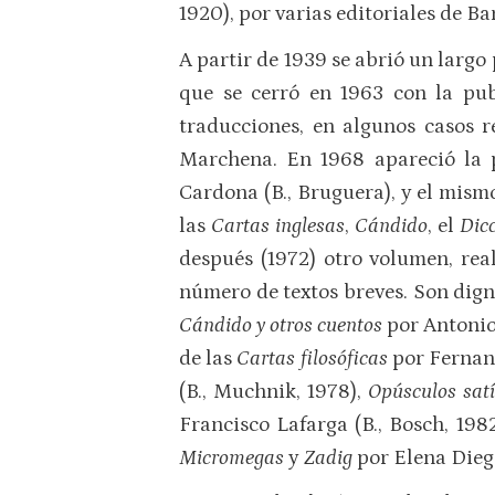
1920), por varias editoriales de Ba
A partir de 1939 se abrió un largo
que se cerró en 1963 con la pu
traducciones, en algunos casos r
Marchena. En 1968 apareció la 
Cardona (B., Bruguera), y el mis
las
Cartas inglesas
,
Cándido
, el
Dicc
después (1972) otro volumen, rea
número de textos breves. Son dign
Cándido y otros cuentos
por Antonio
de las
Cartas filosóficas
por Fernand
(B., Muchnik, 1978),
Opúsculos satír
Francisco Lafarga (B., Bosch, 1982
Micromegas
y
Zadig
por Elena Dieg