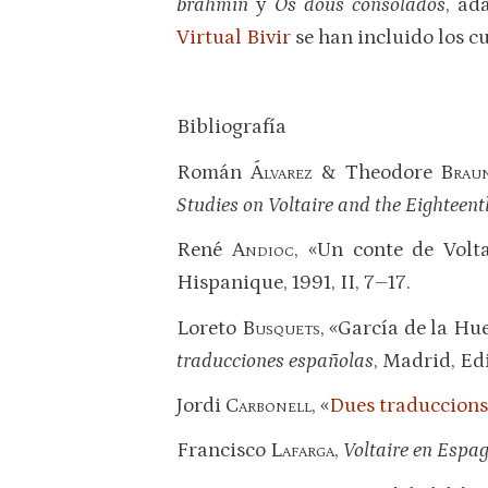
brahmin
y
Os dous consolados
, ad
Virtual Bivir
se han incluido los c
Bibliografía
Román
Álvarez
& Theodore
Brau
Studies on Voltaire and the Eighteen
René
Andioc
, «Un conte de Volt
Hispanique, 1991, II, 7–17.
Loreto
Busquets
, «García de la Hu
traducciones españolas
, Madrid, Ed
Jordi
Carbonell
, «
Dues traduccions 
Francisco
Lafarga
,
Voltaire en Espag