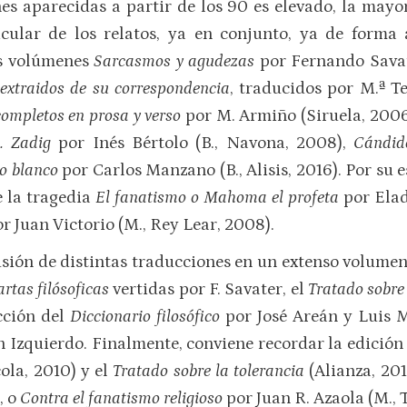
s aparecidas a partir de los 90 es elevado, la mayor
ticular de los relatos, ya en conjunto, ya de form
os volúmenes
Sarcasmos y agudezas
por Fernando Savate
extraidos de su correspondencia
, traducidos por M.ª T
ompletos en prosa y verso
por M. Armiño (Siruela, 2006;
. Zadig
por Inés Bértolo (B., Navona, 2008),
Cándid
ro blanco
por Carlos Manzano (B., Alisis, 2016). Por su 
e la tragedia
El fanatismo o Mahoma el profeta
por Elad
r Juan Victorio (M., Rey Lear, 2008).
clusión de distintas traducciones en un extenso volu
rtas filósoficas
vertidas por F. Savater, el
Tratado sobre 
cción del
Diccionario filosófico
por José Areán y Luis 
 Izquierdo. Finalmente, conviene recordar la edición d
ola, 2010) y el
Tratado sobre la tolerancia
(Alianza, 20
, o
Contra el fanatismo religioso
por Juan R. Azaola (M., 