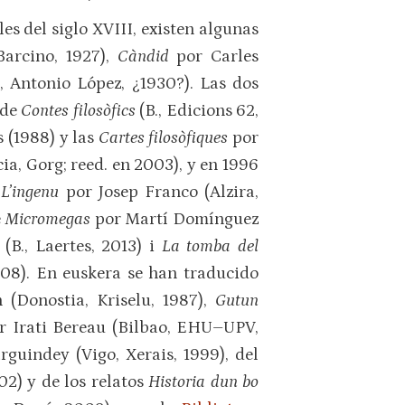
les del siglo XVIII, existen algunas
Barcino, 1927),
Càndid
por Carles
 Antonio López, ¿1930?). Las dos
 de
Contes filosòfics
(B., Edicions 62,
 (1988) y las
Cartes fi­losòfiques
por
ia, Gorg; reed. en 2003), y en 1996
e
L’ingenu
por Josep Franco (Alzira,
e
Micromegas
por Martí Domínguez
(B., Laertes, 2013) i
La tomba del
008). En euskera se han traducido
 (Donostia, Kriselu, 1987),
Gutun
 Irati Bereau (Bilbao, EHU–UPV,
guindey (Vigo, Xerais, 1999), del
02) y de los relatos
Historia dun bo