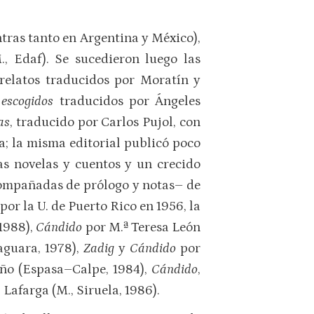
ntras tanto en Argentina y México),
., Edaf). Se sucedieron luego las
 relatos traducidos por Moratín y
 escogidos
traducidos por Ángeles
as
, traducido por Carlos Pujol, con
a; la misma editorial publicó poco
as novelas y cuentos y un crecido
acompañadas de prólogo y notas– de
por la U. de Puerto Rico en 1956, la
 1988),
Cándido
por M.ª Teresa León
aguara, 1978),
Zadig
y
Cándido
por
ño (Espasa–Calpe, 1984),
Cándido
,
. Lafarga (M., Siruela, 1986).