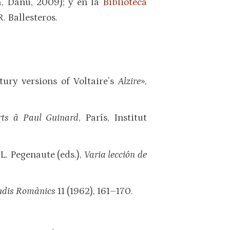
, Danú, 2009); y en la
Biblioteca
. Ballesteros.
tury versions of Voltaire’s
Alzire
»,
rts à Paul Guinard
, París, Institut
L. Pegenaute (eds.),
Varia lección de
udis Romànics
11 (1962), 161–170.