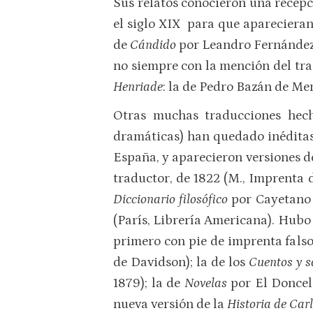
Sus relatos conocieron una recepc
el siglo XIX para que apareciera
de
Cándido
por Leandro Fernández 
no siempre con la mención del tra
Henriade
: la de Pedro Bazán de Men
Otras muchas traducciones hech
dramáticas) han quedado inéditas.
España, y aparecieron versiones 
traductor, de 1822 (M., Imprenta 
Dicciona­rio filosófico
por Cayetano 
(París, Librería Americana). Hubo
primero con pie de imprenta falso
de Davidson); la de los
Cuentos y s
1879); la de
Novelas
por El Doncel
nueva versión de la
Historia de Car