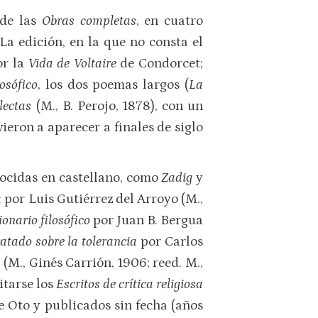
 de las
Obras completas
, en cuatro
a edición, en la que no consta el
or la
Vida de Voltaire
de Condorcet;
losófico
, los dos poemas largos (
La
lectas
(M., B. Perojo, 1878), con un
eron a aparecer a finales de siglo
nocidas en castellano, como
Zadig
y
a
por Luis Gutiérrez del Arroyo (M.,
ionario filosófico
por Juan B. Bergua
atado sobre la tolerancia
por Carlos
M., Ginés Carrión, 1906; reed. M.,
itarse los
Escritos de crítica religiosa
 Oto y publicados sin fecha (años