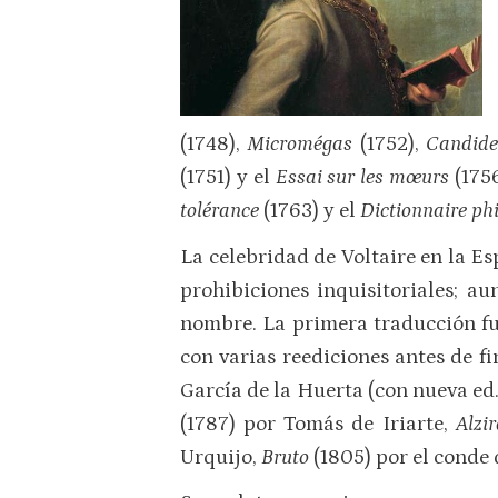
(1748),
Micromégas
(1752),
Candid
(1751) y el
Essai sur les mœurs
(175
tolérance
(1763) y el
Dictionnaire ph
La celebridad de Voltaire en la Es
prohibiciones inquisitoriales; a
nombre. La primera traducción f
con varias reediciones antes de fi
García de la Huerta (con nueva ed.
(1787) por Tomás de Iriarte,
Alzi
Urquijo,
Bruto
(1805) por el conde 