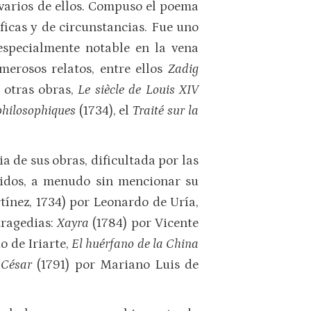
n varios de ellos. Compuso el poema
ficas y de circunstancias. Fue uno
especialmente notable en la vena
merosos relatos, entre ellos
Zadig
e otras obras,
Le siècle de Louis XIV
philosophiques
(1734), el
Traité sur la
a de sus obras, dificultada por las
ucidos, a menudo sin mencionar su
tínez, 1734) por Leonardo de Uría,
tragedias:
Xayra
(1784) por Vicente
o de Iriarte,
El huérfano de la China
 César
(1791) por Mariano Luis de