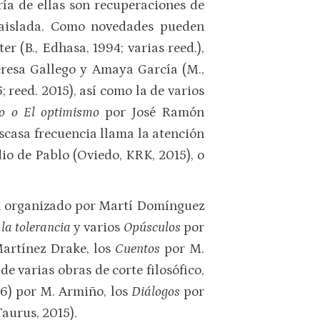
ía de ellas son recuperaciones de
a aislada. Como novedades pueden
r (B., Edhasa, 1994; varias reed.),
eresa Gallego y Amaya García (M.,
 reed. 2015), así como la de varios
o o El optimismo
por José Ramón
escasa frecuencia llama la atención
io de Pablo (Oviedo, KRK, 2015), o
men organizado por Martí Domínguez
la tolerancia
y varios
Opúsculos
por
Martínez Drake, los
Cuentos
por M.
e varias obras de corte filosófico,
16) por M. Armiño, los
Diálogos
por
Taurus, 2015).