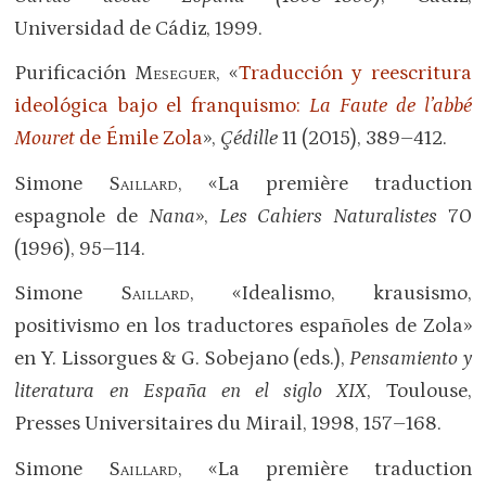
Universidad de Cádiz, 1999.
Purificación
Meseguer
, «
Traducción y reescritura
ideológica bajo el franquismo:
La Faute de l’abbé
Mouret
de Émile Zola
»,
Çédille
11 (2015), 389–412.
Simone
Saillard
, «La première traduction
espagnole de
Nana
»,
Les Cahiers Naturalistes
70
(1996), 95–114.
Simone
Saillard
, «Idealismo, krausismo,
positivismo en los traductores españoles de Zola»
en Y. Lissorgues & G. Sobejano (eds.),
Pensamiento y
literatura en España en el siglo
XIX
, Toulouse,
Presses Universitaires du Mirail, 1998, 157–168.
Simone
Saillard
, «La première traduction