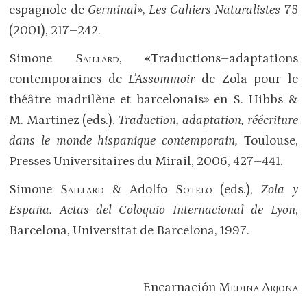
espagnole de
Germinal
»,
Les Cahiers Naturalistes
75
(2001), 217–242.
Simone
Saillard
,
«
Traductions–adaptations
contemporaines de
L’Assommoir
de Zola pour le
théâtre madrilène et barcelonais» en S. Hibbs &
M. Martinez (eds.),
Traduction, adaptation, réécriture
dans le monde hispanique contemporain,
Toulouse,
Presses Universitaires du Mirail, 2006, 427–441.
Simone
Saillard
& Adolfo
Sotelo
(eds.),
Zola y
España. Actas del Coloquio Internacional de Lyon
,
Barcelona, Universitat de Barcelona, 1997.
Encarnación
Medina Arjona