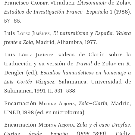
Francisco
Caudet
, «Traducir
L’Assommoir
de Zola»,
Estudios de Investigación Franco–Española
1 (1988),
57–65.
Luis
López Jiménez
,
El naturalismo y España. Valera
frente a Zola
, Madrid, Alhambra, 1977.
Luis
López Jiménez
, «Ideas de Clarín sobre la
traducción y su versión de
Travail
de Zola» en R.
Dengler (ed.),
Estudios humanísticos en homenaje a
Luis Cortés Vázquez
, Salamanca, Universidad de
Salamanca, 1991, II, 531–538.
Encarnación
Medina Arjona
,
Zola–Clarín
, Madrid,
UNED, 1998 (ed. en microforma).
Encarnación
Medina Arjona
,
Zola y el caso Dreyfus.
Cartas desde España (1898–1899)
, Cádiz,