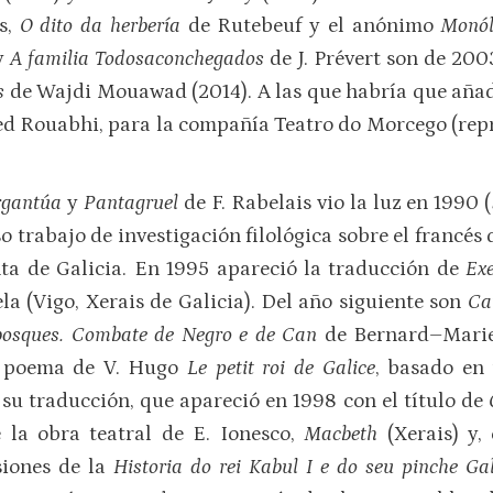
és,
O dito da herbería
de Rutebeuf y el anónimo
Monól
y
A familia Todosaconchegados
de J. Prévert son de 200
es
de Wajdi Mouawad (2014). A las que habría que añad
d Rouabhi, para la compañía Teatro do Morcego (repr
rgantúa
y
Pantagruel
de F. Rabelais vio la luz en 1990
o trabajo de investigación filológica sobre el francés 
ta de Galicia. En 1995 apareció la traducción de
Exe
la (Vigo, Xerais de Galicia). Del año siguiente son
Ca
 bosques. Combate de Negro e de Can
de Bernard–Marie
l poema de V. Hugo
Le petit roi de Galice
, basado en 
 su traducción, que apareció en 1998 con el título de
la obra teatral de E. Ionesco,
Macbeth
(Xerais) y,
rsiones de la
Historia do rei Kabul I e do seu pinche G