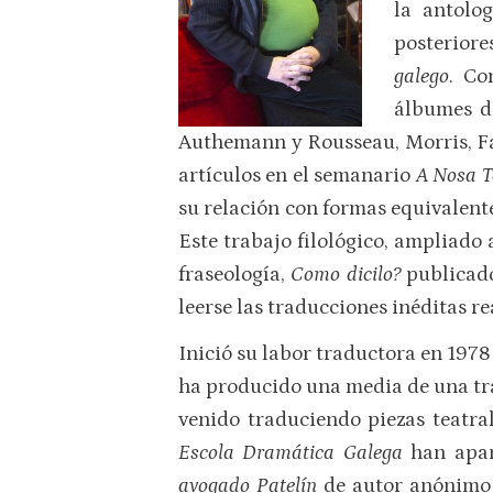
la antolo
posteriore
galego
. Co
álbumes de
Authemann y Rousseau, Morris, Fa
artículos en el semanario
A Nosa 
su relación con formas equivalente
Este trabajo filológico, ampliado
fraseología,
Como dicilo?
publicad
leerse las traducciones inéditas r
Inició su labor traductora en 1978
ha producido una media de una tra
venido traduciendo piezas teatra
Escola Dramática Galega
han apar
avogado Patelín
de autor anónimo