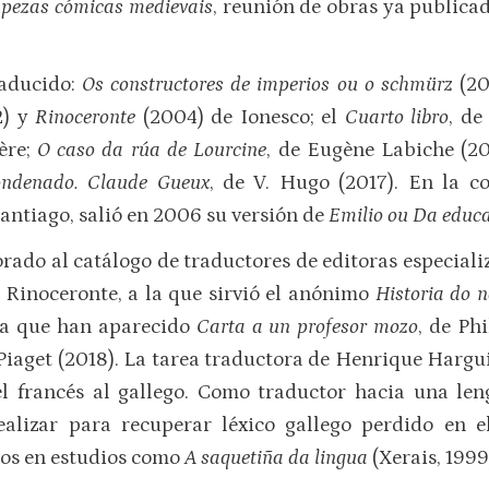
 pezas cómicas medievais
, reunión de obras ya publica
raducido:
Os constructores de imperios ou o schmürz
(2
) y
Rinoceronte
(2004) de Ionesco; el
Cuarto libro
, de
ère;
O caso da rúa de Lourcine
, de Eugène Labiche (2
ondenado. Claude Gueux
, de V. Hugo (2017). En la c
antiago, salió en 2006 su versión de
Emilio ou Da educ
rado al catálogo de traductores de editoras especiali
o Rinoceronte, a la que sirvió el anónimo
Historia do n
 la que han aparecido
Carta a un profesor mozo
, de Ph
 Piaget (2018). La tarea traductora de Henrique Hargu
del francés al gallego. Como traductor hacia una le
ealizar para recuperar léxico gallego perdido en e
dos en estudios como
A saquetiña da lingua
(Xerais, 1999