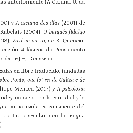
das anteriormente (A Coruña, U. da
000) y
A escuma dos días
(2001) de
 Rabelais (2004);
O burgués fidalgo
008);
Zazí no metro
, de R. Queneau
olección «Clásicos do Pensamento
ación
de J.–J. Rousseau.
zadas en libro traducido, fundadas
obre Ponto, que foi rei de Galiza e de
ilippe Meirieu (2017) y
A psicoloxía
indey impacta por la cantidad y la
ngua minorizada es consciente del
l contacto secular con la lengua
).