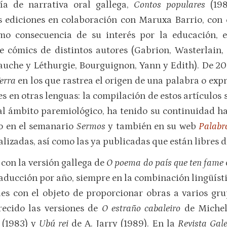
gía de narrativa oral gallega,
Contos populares
(19
s ediciones en colaboración con Maruxa Barrio, con 
mo consecuencia de su interés por la educación, 
 cómics de distintos autores (Gabrion, Wasterlain, B
uche y Léthurgie, Bourguignon, Yann y Edith). De 2
Terra
en los que rastrea el origen de una palabra o expr
s en otras lenguas: la compilación de estos artículos 
 al ámbito paremiológico, ha tenido su continuidad has
o en el semanario
Sermos
y también en su web
Palabr
ealizadas, así como las ya publicadas que están libres 
 con la versión gallega de
O poema do país que ten fame
ducción por año, siempre en la combinación lingüísti
les con el objeto de proporcionar obras a varios gru
ecido las versiones de
O estraño cabaleiro
de Michel
 (1983) y
Ubú rei
de A. Jarry (1989). En la
Revista Gal