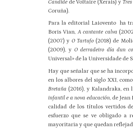
Candide
de Voltaire (Xerais) y
Tres
Coruña).
Para la editorial Laiovento ha t
Boris Vian,
A cantante calva
(2002
(2007) y
O Tartufo
(2018) de Moli
(2009), y
O derradeiro día dun c
Universal» de la Universidade de S
Hay que señalar que se ha incorpo
en los albores del siglo XXI, com
Bretaña
(2016), y Kalandraka, en
infantil e a nova educación
, de Jean
calidad de los títulos vertidos 
esfuerzo que se ve obligado a r
mayoritaria y que quedan refleja