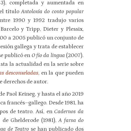
83), completada y aumentada en
el título
Antoloxía do conto popular
entre 1990 y 1992 tradujo varios
arcelo y Tripp, Dieter y Plessix,
000 a 2005 publicó un conjunto de
esión gallega y trata de establecer
se publicó en
O fío da lingua
(2007).
ta la actualidad en la serie sobre
as desconxeladas
, en la que pueden
de derechos de autor.
de Paol Keineg, y hasta el año 2019
ca francés–gallego. Desde 1981, ha
pos de teatro. Así, en
Cadernos da
 de Ghelderode (1981),
A farsa do
ega de Teatro
se han publicado dos