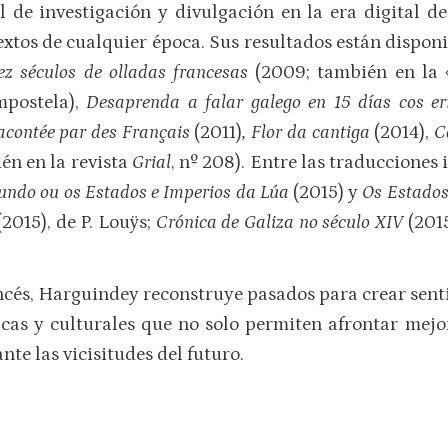
l de investigación y divulgación en la era digital d
textos de cualquier época. Sus resultados están dispo
ez séculos de olladas francesas
(2009; también en la «
mpostela),
Desaprenda a falar galego en 15 días cos e
acontée par des Français
(2011)
, Flor da cantiga
(2014),
C
én en la revista
Grial
, nº 208). Entre las traducciones
ndo ou os Estados e Imperios da Lúa
(2015) y
Os Estados
2015), de P. Louÿs;
Crónica de Galiza no século XIV
(2015
ncés, Harguindey reconstruye pasados para crear sentid
icas y culturales que no solo permiten afrontar mejo
nte las vicisitudes del futuro.