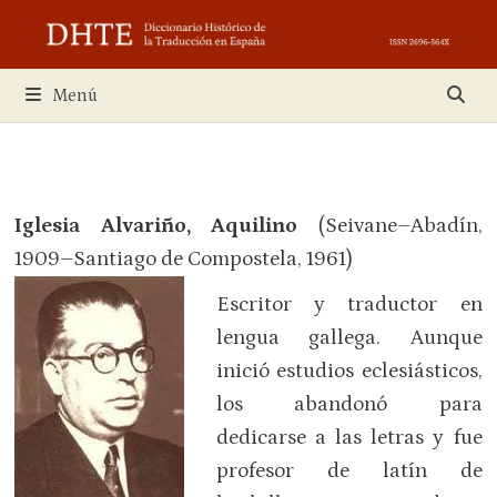
Saltar
al
contenido
Menú
Iglesia Alvariño, Aquilino
(Seivane–Abadín,
1909–Santiago de Compostela, 1961)
Escritor y traductor en
lengua gallega. Aunque
inició estudios eclesiásticos,
los abandonó para
dedicarse a las letras y fue
profesor de latín de