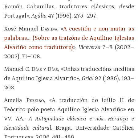
Ramón Cabanillas, tradutores clássicos, desde
Portugal»,
Agália
47 (1996), 275–297.
Xosé Manuel
Dasilva
, «
A cuestión e non matar as
palabras… (Sobre as traizóns de Aquilino Iglesias
Alvariño como traduttore)
»,
Viceversa
7–8 (2002–
2003), 71–108.
Manuel C.
Díaz y Díaz
, «Unhas traduccións ineditas
de Aquilino Iglesia Alvariño»,
Grial
92 (1986), 193–
203.
Amelia
Pereiro
, «A traducción do idilio II de
Teócrito polo poeta Aquilino Iglesia Alvariño» en
VV. AA.,
A Antiguidade clássica e nós. Herança e
identidade cultural
, Braga, Universidade Católica
Portuguesa, 2006, 481–488.