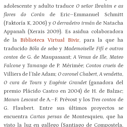
adolescente y adulto traduce
O señor Ibrahim e as
flores do Corán
de Eric–Emmanuel Schmitt
(Faktoría K, 2006) y
O derradeiro irmán
de Natacha
Appanah (Xerais 2009). Es asidua colaboradora
de la
Biblioteca Virtual Bivir
, para la que ha
traducido
Bóla de sebo
y
Mademoiselle Fifí e outros
contos
de G. de Maupassant;
A Venus de Ille
,
Mateo
Falcone
y
Tamango
de P. Mérimée;
Contos crueis
de
Villiers de l’Isle Adam;
O coronel Chabert
,
A vendetta
,
O cura de Tours
y
Eugénie Grandet
(ganadora del
premio Plácido Castro en 2004) de H. de Balzac;
Manon Lescaut
de A.–F. Prévost y los
Tres contos
de
G. Flaubert
.
Entre sus últimos proyectos se
encuentra
Cartas persas
de Montesquieu, que ha
visto la luz en gallego (Santiago de Compostela,