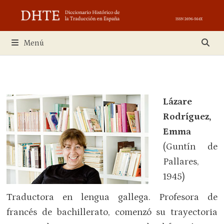
Saltar
al
contenido
Menú
Lázare
Rodríguez,
Emma
(Guntín de
Pallares,
1945)
Traductora en lengua gallega. Profesora de
francés de bachillerato, comenzó su trayectoria