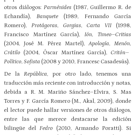
otros diálogos:
Parménides
(1987, Guillermo R. de
Echandía),
Banquete
(1989, Fernando García
Romero),
Protágoras
,
Gorgias
,
Carta VII
(1998,
Francisco Martínez García),
Ión
,
Timeo–Critias
(2004, José M. Pérez Martel),
Apología
,
Menón
,
Crátilo
(2004, Óscar Martínez García),
Critón–
Político
,
Sofista
(2008 y 2010, Francesc Casadesús).
De la
República
, por otro lado, tenemos una
traducción más reciente con introducción y notas,
debida a R. M. Mariño Sánchez–Elvira, S. Mas
Torres y F. García Romero (M., Akal, 2009), donde
el lector puede hallar versiones de otros diálogos,
entre las que merece destacarse la edición
bilingüe del
Fedro
(2010, Armando Poratti). Si