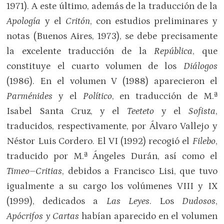
1971). A este último, además de la traducción de la
Apología
y el
Critón
, con estudios preliminares y
notas (Buenos Aires, 1973), se debe precisamente
la excelente traducción de la
República
, que
constituye el cuarto volumen de los
Diálogos
(1986). En el volumen V (1988) aparecieron el
Parménides
y el
Político
, en traducción de M.ª
Isabel Santa Cruz, y el
Teeteto
y el
Sofista
,
traducidos, respectivamente, por Álvaro Vallejo y
Néstor Luis Cordero. El VI (1992) recogió el
Filebo
,
traducido por M.ª Ángeles Durán, así como el
Timeo–Critias
, debidos a Francisco Lisi, que tuvo
igualmente a su cargo los volúmenes VIII y IX
(1999), dedicados a
Las Leyes
. Los
Dudosos
,
Apócrifos y Cartas
habían aparecido en el volumen