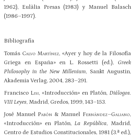
1962), Eulàlia Presas (1983) y Manuel Balasch
(1986–1997).
Bibliografía
Tomás
Calvo Martínez
, «Ayer y hoy de la Filosofía
Griega en España» en L. Rossetti (ed.),
Greek
Philosophy in the New Millenium
, Sankt Augustin,
Akademia Verlag, 2004, 283–291.
Francisco
Lisi
, «Introducción» en Platón,
Diálogos.
VIII Leyes
, Madrid, Gredos, 1999, 143–153.
José Manuel
Pabón
& Manuel
Fernández–Galiano
,
«Introducción» en Platón,
La República
, Madrid,
Centro de Estudios Constitucionales, 1981 (3.ª ed.),