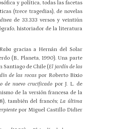
ófica y política, todas las facetas
icas (trece tragedias), de novelas
disea
de 33.333 versos y veintiún
ógrafo, historiador de la literatura
–Raba
gracias a Hernán del Solar
erdo (B., Planeta, 1990). Una parte
n Santiago de Chile (
El jardín de las
rdín de las rocas
por Roberto Bixio
to de nuevo crucificado
por J. L. de
mismo de la versión francesa de la
8), también del francés;
La última
serpiente
por Miguel Castillo Didier