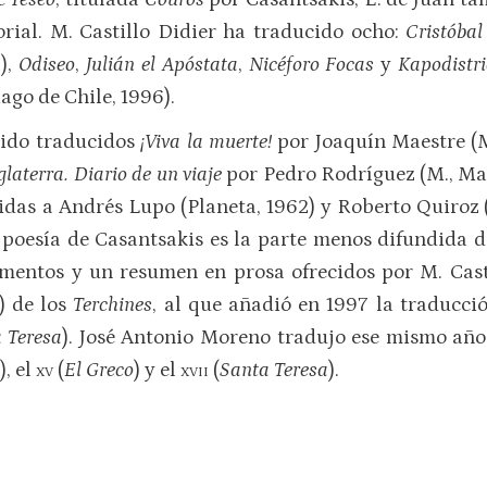
ial. M. Castillo Didier ha traducido ocho:
Cristóba
),
Odiseo
,
Julián el Apóstata
,
Nicéforo Focas
y
Kapodistr
ago de Chile, 1996).
 sido traducidos
¡Viva la muerte!
por Joaquín Maestre (M
glaterra. Diario de un viaje
por Pedro Rodríguez (M., Ma
idas a Andrés Lupo (Planeta, 1962) y Roberto Quiroz (
a poesía de Casantsakis es la parte menos difundida d
mentos y un resumen en prosa ofrecidos por M. Casti
) de los
Terchines
, al que añadió en 1997 la traducci
 Teresa
). José Antonio Moreno tradujo ese mismo año
), el
xv
(
El Greco
) y el
xvii
(
Santa Teresa
).