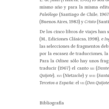
mismo año y para la misma editor
Paleólogo
(Santiago de Chile, 1967
(Buenos Aires, 1983) y
Cristo
(Santi
De los cinco libros de viajes han
(M., Ediciones Clásicas, 1998), e
In
las selecciones de fragmentos deb
por la escasez de traducciones, l
Para la
Odisea
sólo hay unos frag
traducir (1967) el canto
xii
(
Dante
Quijote
),
xvi
(
Nietzsche
) y
xvii
(
Santa
Tercetos a España
: el
vii
(
Don Quijote
Bibliografía