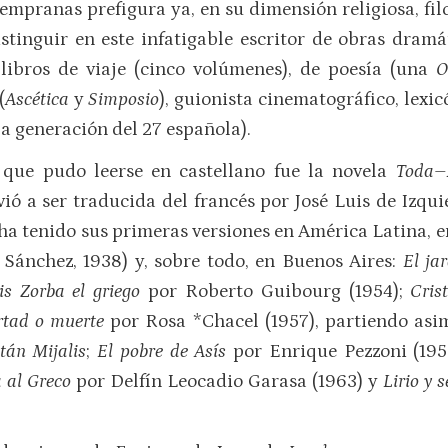
empranas prefigura ya, en su dimensión religiosa, filos
stinguir en este infatigable escritor de obras dramát
 libros de viaje (cinco volúmenes), de poesía (una
O
(
Ascética
y
Simposio
), guionista cinematográfico, lexic
a generación del 27 española).
que pudo leerse en castellano fue la novela
Toda
vió a ser traducida del francés por José Luis de Izqui
ha tenido sus primeras versiones en América Latina, e
 Sánchez, 1938) y, sobre todo, en Buenos Aires:
El ja
is Zorba el griego
por Roberto Guibourg (1954);
Cris
rtad o muerte
por Rosa *Chacel (1957), partiendo asi
tán Mijalis
;
El pobre de Asís
por Enrique Pezzoni (195
 al Greco
por Delfín Leocadio Garasa (1963) y
Lirio y 