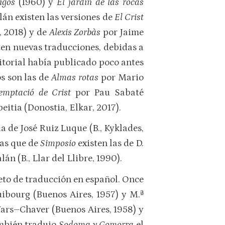
igos
(1960) y
El jardín de las rocas
alán existen las versiones de
El Crist
, 2018) y de
Alexis Zorbàs
por Jaime
ten nuevas traducciones, debidas a
itorial había publicado poco antes
os son las de
Almas rotas
por Mario
temptació de Crist
por Pau Sabaté
eitia (Donostia, Elkar, 2017).
la de José Ruiz Luque (B., Kyklades,
ras que de
Simposio
existen las de D.
án (B., Llar del Llibre, 1990).
eto de traducción en español. Once
uibourg (Buenos Aires, 1957) y M.ª
ars–Chaver (Buenos Aires, 1958) y
ambién tradujo
Sodoma y Gomorra
el