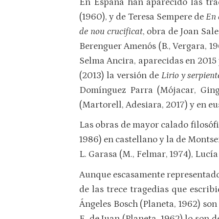
En España han aparecido las tr
(1960), y de Teresa Sempere de
En 
de nou crucificat
, obra de Joan Sale
Berenguer Amenós (B., Vergara, 1
Selma Ancira, aparecidas en 2015 
(2013) la versión de
Lirio y serpient
Domínguez Parra (Mójacar, Ging
(Martorell, Adesiara, 2017) y en e
Las obras de mayor calado filosóf
1986) en castellano y la de Montse
L. Garasa (M., Felmar, 1974), Lucía 
Aunque escasamente representado, 
de las trece tragedias que escrib
Ángeles Bosch (Planeta, 1962) son
E. de Juan (Planeta, 1962) lo son 