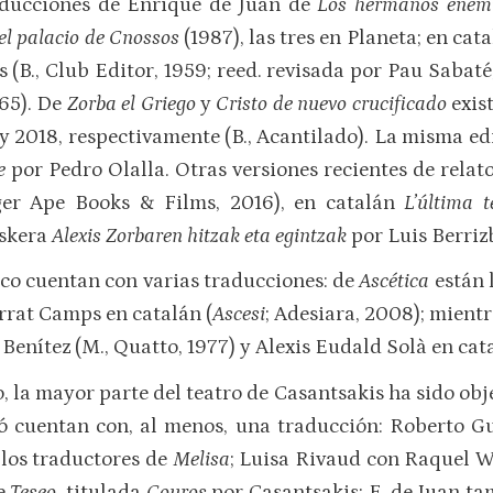
aducciones de Enrique de Juan de
Los hermanos enem
el palacio de Cnossos
(1987), las tres en Planeta; en cat
s (B., Club Editor, 1959; reed. revisada por Pau Sabaté
965). De
Zorba el Griego
y
Cristo de nuevo crucificado
exis
y 2018, respectivamente (B., Acantilado). La misma ed
e
por Pedro Olalla. Otras versiones recientes de relat
er Ape Books & Films, 2016), en catalán
L’última 
uskera
Alexis Zorbaren hitzak eta egintzak
por Luis Berrizb
ico cuentan con varias traducciones: de
Ascética
están 
rrat Camps en catalán (
Ascesi
; Adesiara, 2008); mient
Benítez (M., Quatto, 1977) y Alexis Eudald Solà en catal
la mayor parte del teatro de Casantsakis ha sido obj
ió cuentan con, al menos, una traducción: Roberto G
 los traductores de
Melisa
; Luisa Rivaud con Raquel W
de
Teseo
, titulada
Couros
por Casantsakis; E. de Juan t