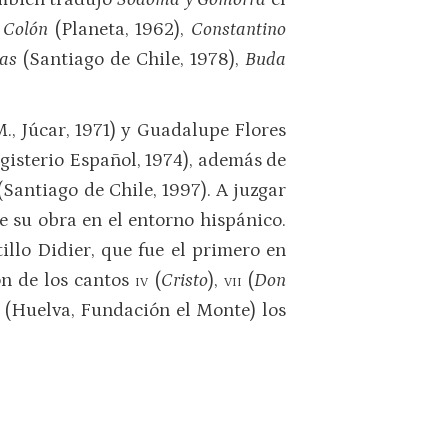
l Colón
(Planeta, 1962),
Constantino
ias
(Santiago de Chile, 1978),
Buda
., Júcar, 1971) y Guadalupe Flores
gisterio Español, 1974), además de
Santiago de Chile, 1997). A juzgar
e su obra en el entorno hispánico.
llo Didier, que fue el primero en
ón de los cantos
iv
(
Cristo
),
vii
(
Don
 (Huelva, Fundación el Monte) los