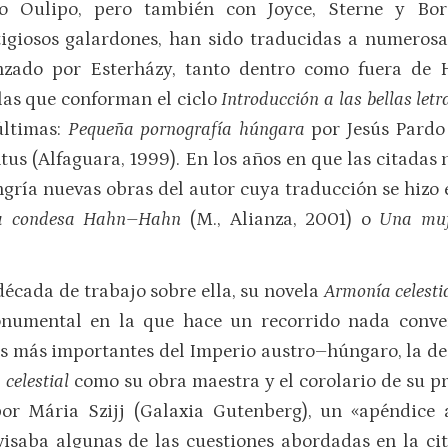
o Oulipo, pero también con Joyce, Sterne y Bor
tigiosos galardones, han sido traducidas a numerosa
nzado por Esterházy, tanto dentro como fuera de H
las que conforman el ciclo
Introducción a las bellas let
últimas:
Pequeña pornografía húngara
por Jesús Pardo
tus (Alfaguara, 1999). En los años en que las citadas
ngría nuevas obras del autor cuya traducción se hizo
la condesa Hahn–Hahn
(M., Alianza, 2001) o
Una mu
década de trabajo sobre ella, su novela
Armonía celesti
onumental en la que hace un recorrido nada conven
es más importantes del Imperio austro–húngaro, la de l
celestial
como su obra maestra y el corolario de su pr
por Mária Szijj (Galaxia Gutenberg), un «apéndice
visaba algunas de las cuestiones abordadas en la ci