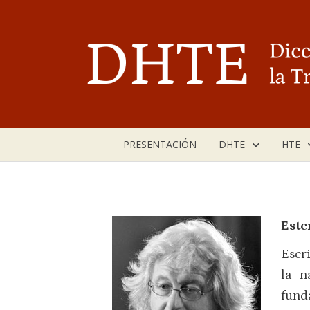
Saltar
al
contenido
PRESENTACIÓN
DHTE
HTE
Este
Escr
la n
fund