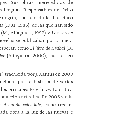
ges. Sus obras, merecedoras de
s lenguas. Responsables del éxito
ungría, son, sin duda, las cinco
ras
(1981–1985), de las que han sido
 (M., Alfaguara, 1992) y
Los verbos
 novelas se publicaban por primera
 esperar, como
El libro de Hrabal
(B.,
jer
(Alfaguara, 2000), las tres en
al
, traducida por J. Xantus en 2003
cional por la historia de varias
os príncipes Esterházy. La crítica
oducción artística. En 2005 vio la
 a
Armonía celestial
», como reza el
tada obra a la luz de las nuevas e