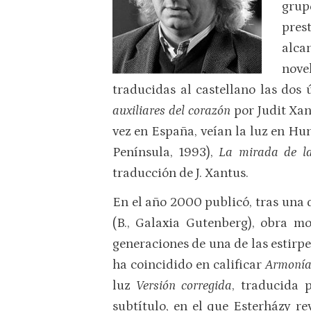
grup
pres
alca
nove
traducidas al castellano las dos 
auxiliares del corazón
por Judit Xan
vez en España, veían la luz en Hu
Península, 1993),
La mirada de 
traducción de J. Xantus.
En el año 2000 publicó, tras una 
(B., Galaxia Gutenberg), obra m
generaciones de una de las estirp
ha coincidido en calificar
Armonía 
luz
Versión corregida
, traducida 
subtítulo, en el que Esterházy re