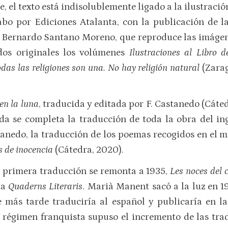
e, el texto está indisolublemente ligado a la ilustraci
abo por Ediciones Atalanta, con la publicación de l
de Bernardo Santano Moreno, que reproduce las imágen
dos originales los volúmenes
Ilustraciones al Libro 
das las religiones son una. No hay religión natural
(Zarag
en la luna
, traducida y editada por F. Castanedo (Cáte
da se completa la traducción de toda la obra del in
nedo, la traducción de los poemas recogidos en el m
 de inocencia
(Cátedra, 2020).
a primera traducción se remonta a 1935,
Les noces del ce
ta
Quaderns Literaris
. Marià Manent sacó a la luz en 
 más tarde traduciría al español y publicaría en 
el régimen franquista supuso el incremento de las tra