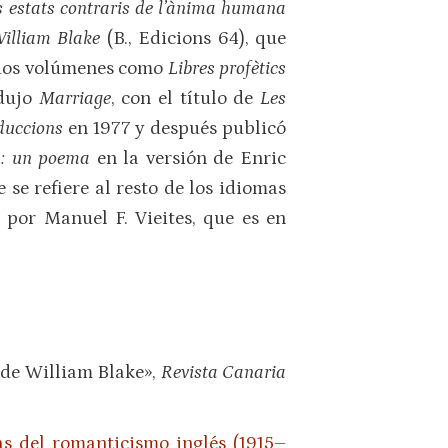
os estats contraris de l’ànima humana
 William Blake
(B., Edicions 64), que
 dos volúmenes como
Libres profètics
adujo
Marriage
, con el título de
Les
duccions
en 1977 y después publicó
n: un poema
en la versión de Enric
se refiere al resto de los idiomas
 por Manuel F. Vieites, que es en
 de William Blake»,
Revista Canaria
as del romanticismo inglés (1915–