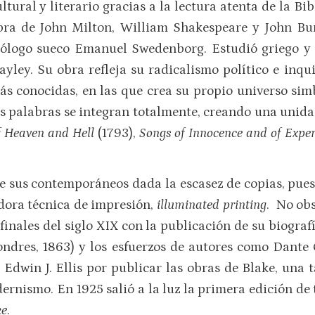
ltural y literario gracias a la lectura atenta de la Bi
bra de John Milton, William Shakespeare y John Bun
eólogo sueco Emanuel Swedenborg. Estudió griego y 
ayley. Su obra refleja su radicalismo político e inqui
ás conocidas, en las que crea su propio universo sim
as palabras se integran totalmente, creando una unida
f Heaven and Hell
(1793),
Songs of Innocence and of Exper
 sus contemporáneos dada la escasez de copias, pues 
dora técnica de impresión,
illuminated printing
. No obs
 finales del siglo XIX con la publicación de su biograf
ondres, 1863) y los esfuerzos de autores como Dante
 Edwin J. Ellis por publicar las obras de Blake, una 
ernismo. En 1925 salió a la luz la primera edición de 
ke
.