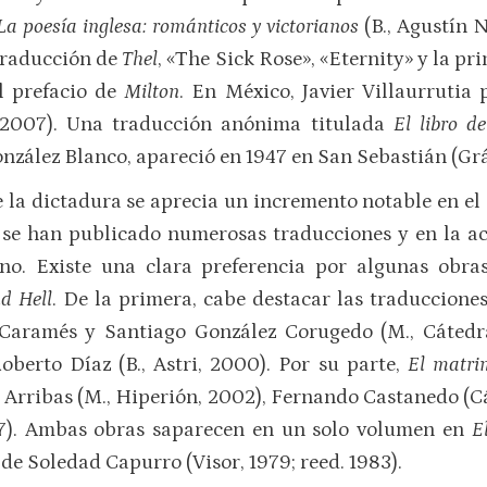
La poesía inglesa: románticos y victorianos
(B., Agustín N
traducción de
Thel
, «The Sick Rose», «Eternity» y la pr
al prefacio de
Milton
. En México, Javier Villaurrutia
, 2007). Una traducción anónima titulada
El libro d
nzález Blanco, apareció en 1947 en San Sebastián (Grá
e la dictadura se aprecia un incremento notable en el
s se han publicado numerosas traducciones y en la ac
ano. Existe una clara preferencia por algunas obr
d Hell
. De la primera, cabe destacar las traducciones
 Caramés y Santiago González Corugedo (M., Cátedra
oberto Díaz (B., Astri, 2000). Por su parte,
El matrim
 Arribas (M., Hiperión, 2002), Fernando Castanedo (C
17). Ambas obras saparecen en un solo volumen en
E
, de Soledad Capurro (Visor, 1979; reed. 1983).