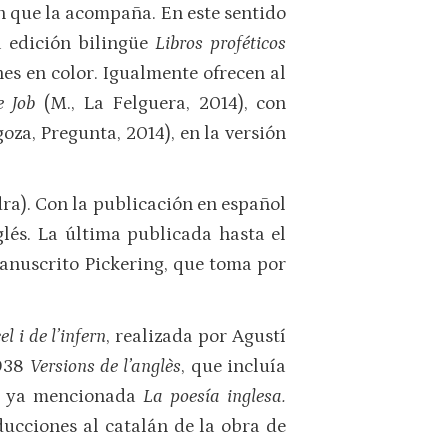
ón que la acompaña. En este sentido
a edición bilingüe
Libros proféticos
es en color. Igualmente ofrecen al
de Job
(M., La Felguera, 2014), con
oza, Pregunta, 2014), en la versión
dra). Con la publicación en español
glés. La última publicada hasta el
anuscrito Pickering, que toma por
l i de l’infern
, realizada por Agustí
1938
Versions de l’anglès
, que incluía
la ya mencionada
La poesía inglesa.
ducciones al catalán de la obra de