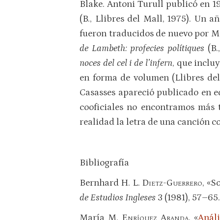
Blake. Antoni Turull publicó en 
(B., Llibres del Mall, 1975). Un
fueron traducidos de nuevo por M
de Lambeth: profecies polítiques
(B
noces del cel i de l’infern
, que inclu
en forma de volumen (Llibres del 
Casasses apareció publicado en ed
cooficiales no encontramos más t
realidad la letra de una canción 
Bibliografía
Bernhard H. L.
Dietz-Guerrero
, «S
de Estudios Ingleses
3 (1981), 57–65.
María M.
Enríquez Aranda
, «
Análi