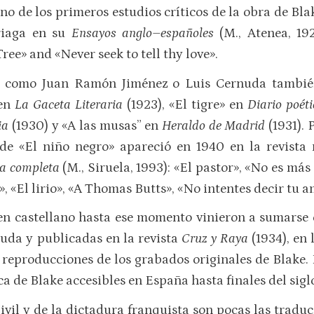
o de los primeros estudios críticos de la obra de Bla
ariaga en su
Ensayos anglo–españoles
(M., Atenea, 19
ee» and «Never seek to tell thy love».
s como Juan Ramón Jiménez o Luis Cernuda también
 en
La Gaceta Literaria
(1923), «El tigre» en
Diario poéti
ia
(1930) y «A las musas” en
Heraldo de Madrid
(1931). 
 de «El niño negro» apareció en 1940 en la revist
ía completa
(M., Siruela, 1993): «El pastor», «No es más
, «El lirio», «A Thomas Butts», «No intentes decir tu a
 en castellano hasta ese momento vinieron a sumarse 
ruda y publicadas en la revista
Cruz y Raya
(1934), en 
eproducciones de los grabados originales de Blake. 
ca de Blake accesibles en España hasta finales del sigl
vil y de la dictadura franquista son pocas las traduc