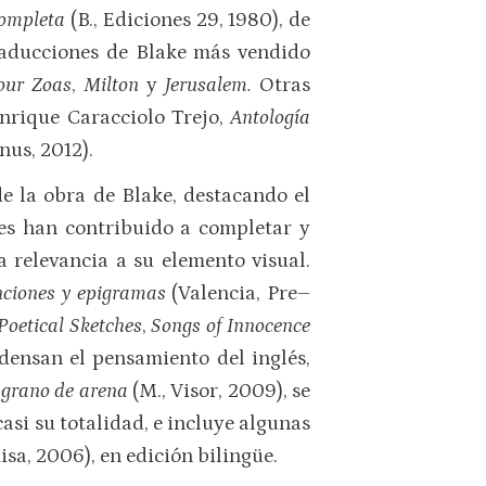
completa
(B., Ediciones 29, 1980), de
raducciones de Blake más vendido
our Zoas
,
Milton
y
Jerusalem.
Otras
 Enrique Caracciolo Trejo,
Antología
nus, 2012).
de la obra de Blake, destacando el
ones han contribuido a completar y
 relevancia a su elemento visual.
nciones y epigramas
(Valencia, Pre–
Poetical Sketches
,
Songs of Innocence
densan el pensamiento del inglés,
 grano de arena
(M., Visor, 2009), se
asi su totalidad, e incluye algunas
sa, 2006), en edición bilingüe.