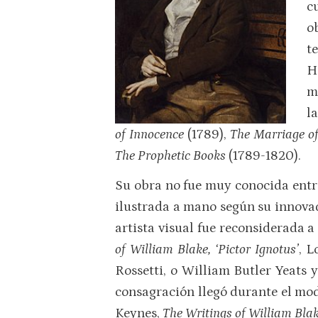
cu
o
t
H
m
l
of Innocence
(1789),
The Marriage o
The Prophetic Books
(1789-1820).
Su obra no fue muy conocida entre
ilustrada a mano según su innova
artista visual fue reconsiderada a
of William Blake, ‘Pictor Ignotus’
, L
Rossetti, o William Butler Yeats y
consagración llegó durante el mod
Keynes,
The Writings of William Bla