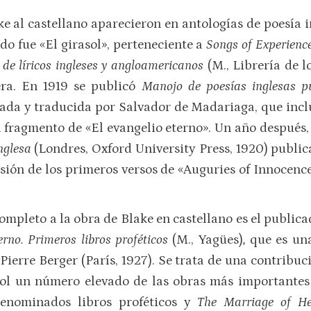
e al castellano aparecieron en antologías de poesía 
do fue «El girasol», perteneciente a
Songs of Experienc
 de líricos ingleses y angloamericanos
(M., Librería de 
ra. En 1919 se publicó
Manojo de poesías inglesas pu
itada y traducida por Salvador de Madariaga, que incl
un fragmento de «El evangelio eterno». Un año después, 
inglesa
(Londres, Oxford University Press, 1920) public
rsión de los primeros versos de «Auguries of Innocence
ompleto a la obra de Blake en castellano es el publ
erno. Primeros libros proféticos
(M., Yagües)
,
que es un
ierre Berger (París, 1927). Se trata de una contribuc
ñol un número elevado de las obras más importantes d
enominados libros proféticos y
The Marriage of H