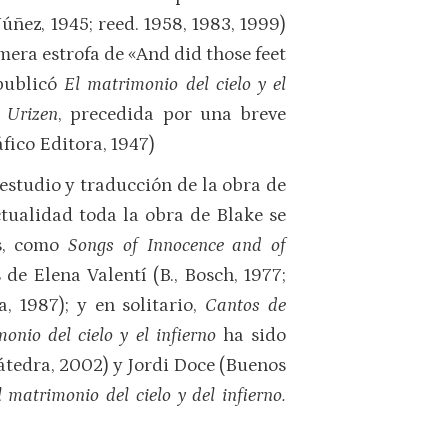
úñez, 1945; reed. 1958, 1983, 1999)
imera estrofa de «And did those feet
 publicó
El matrimonio del cielo y el
e Urizen
, precedida por una breve
fico Editora, 1947)
 estudio y traducción de la obra de
tualidad toda la obra de Blake se
as, como
Songs of Innocence and of
 de Elena Valentí (B., Bosch, 1977;
, 1987); y en solitario,
Cantos de
onio del cielo y el infierno
ha sido
átedra, 2002) y Jordi Doce (Buenos
l matrimonio del cielo y del infierno.