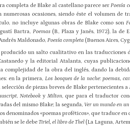
bra completa de Blake al castellano parece ser
Poesía 
 numerosas ocasiones, siendo éste el volumen de t
ítulo, no incluye algunas obras de Blake como son
F
gustí Bartra,
Poemas
(B., Plaza y Janés, 1972), la de
de Andrés Maldonado,
Poesía completa
(Buenos Aires, Cyg
producido un salto cualitativo en las traducciones 
 Castanedo y la editorial Atalanta, cuyas publicaci
 complejidad de la obra del inglés, dando la debida
es: en la primera,
Los bosques de la noche: poemas, ca
l selección de piezas breves de Blake pertenecientes a
uscript
,
Notebook
y
Milton
, que para el traductor con
vadas del mismo Blake; la segunda,
Ver un mundo en un
los denominados «poemas proféticos», que traduce en c
mbién se le debe
Tiriel, el libro de Thel
(La Laguna, Artemi