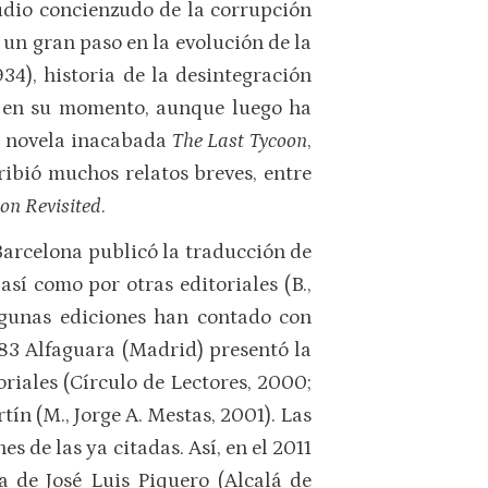
tudio concienzudo de la corrupción
 un gran paso en la evolución de la
934), historia de la desintegración
a en su momento, aunque luego ha
la novela inacabada
The Last Tycoon
,
ribió muchos relatos breves, entre
on Revisited
.
 Barcelona publicó la traducción de
así como por otras editoriales (B.,
 Algunas ediciones han contado con
83 Alfaguara (Madrid) presentó la
oriales (Círculo de Lectores, 2000;
tín (M., Jorge A. Mestas, 2001). Las
s de las ya citadas. Así, en el 2011
a de José Luis Piquero (Alcalá de