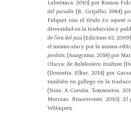
Labutxaca, 2010) por Ramon Fol
del paradís
(B., Grijalbo, 1984) 
Fulquet con el título
En aquest c
diversidad en la traducción y pub
de l’era del jazz
(Edicions 62, 2009
el mismo año y por la misma edito
perduts,
(Anagrama, 2018) por Marc
Olarra; de
Babiloniara itzultzea
(D
(Donostia, Elkar, 2014) por Gara
también en gallego en la traduc
(Noia, A Coruña, Toxosoutos, 20
Morrazo, Rinoceronte, 2010).
El
Velázquez.