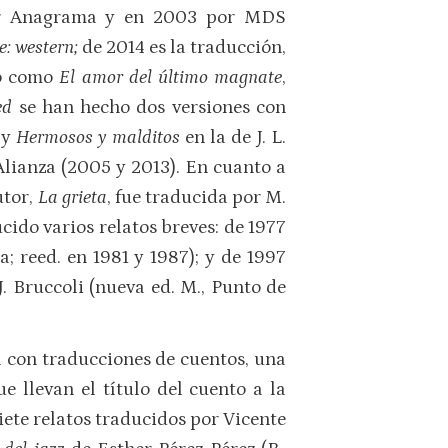
 por Anagrama y en 2003 por MDS
e: western;
de 2014 es la traducción,
vo como
El amor del último magnate
,
ned
se han hecho dos versiones con
 y
Hermosos y malditos
en la de J. L.
Alianza (2005 y 2013). En cuanto a
utor,
La grieta
, fue traducida por M.
ido varios relatos breves: de 1977
a; reed. en 1981 y 1987); y de 1997
. Bruccoli (nueva ed. M., Punto de
l con traducciones de cuentos, una
e llevan el título del cuento a la
iete relatos traducidos por Vicente