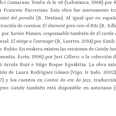
ch i Camarasa;
Tendra és la nit
(Labutxaca, 1968) por
por Francesc Parcerisas. Esta obra fue nuevamente 
ostat del paradís
(B., Destino). Al igual que en espa
licación de cuentos:
El diamant gran com el Ritz
(B., Ed
) por Xavier Pàmies, responsable también de
El curiós
rial;
El viatge a l’estranger
(B., Laertes, 2014) por Emili
 Rubio. En euskera existen las versiones de
Gatsby ha
onostia, Erein, 1996) por Javi Cillero; o la colección
zi Arrula Ruiz e Iñigo Roque Eguzkitza. La obra má
ción de Laura Rodríguez Gómez (Vigo, Ir Indo, 2002)
17) y los cuentos en
Contos da era do jazz
, traducci
 gran Gatsby
también está disponible en asturiano (