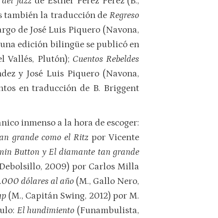
 del jazz
de Esther Pérez Pérez (B.,
es también la traducción de
Regreso
argo de José Luis Piquero (Navona,
 una edición bilingüe se publicó en
l Vallés, Plutón);
Cuentos Rebeldes
dez y José Luis Piquero (Navona,
tos en traducción de B. Briggent
banico inmenso a la hora de escoger:
an grande como el Ritz
por Vicente
min Button y El diamante tan grande
Debolsillo, 2009) por Carlos Milla
.000 dólares al año
(M., Gallo Nero,
up
(M., Capitán Swing, 2012) por M.
tulo:
El hundimiento
(Funambulista,