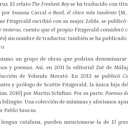
ruz. El relato
The Freshest Boy
se ha traducido con títu
) por Susana Carral o
Basil, el chico más insolente
(M.
ue Fitzgerald escribió con su mujer Zelda, se public
 invierno,
cuento que el propio Fitzgerald consideró
és) sin nombre de traductor; también se ha publicado
ro.
mismo un grupo de obras que podrían denominarse «s
mos y poemas. Así, en 2011 la editorial Zut de Mál
aducción de Yolanda Morató. En 2013 se publicó
Ca
tes y prólogo de Scottie Fitzgerald, la única hija de
iza, 2016) por Martín Schifino. Por su parte,
Poemas de 
ón bilingüe. Una colección de máximas y aforismos apar
or Pablo Sauras.
n lengua catalana, pueden mencionarse la de
El gra