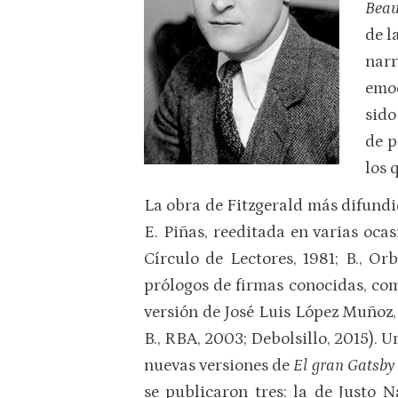
Beau
de l
narr
emoc
sido
de p
los 
La obra de Fitzgerald más difund
E. Piñas, reeditada en varias ocas
Círculo de Lectores, 1981; B., Or
prólogos de firmas conocidas, co
versión de José Luis López Muñoz, 
B., RBA, 2003; Debolsillo, 2015). U
nuevas versiones de
El gran Gatsby
se publicaron tres: la de Justo 