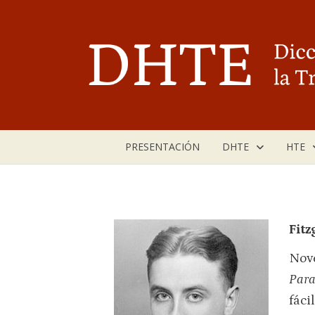
Saltar
al
contenido
PRESENTACIÓN
DHTE
HTE
Fitz
Nove
Par
fáci