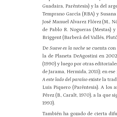
Guadaira, Paréntesis) y la del ar
Temprano García (RBA) y Susana C
José Manuel Alvarez Flórez (M., Nó
de Pablo R. Nogueras (Mestas) y 
Briggent (Barberà del Vallés, Plutó
De
Suave es la noche
se cuenta con 
la de Planeta DeAgostini en 2002
(1990) y luego por otras editoriales
de Jarama, Hermida, 2015); en ese
A este lado del paraíso
existe la tra
Luis Piquero (Paréntesis). A los
Pérez (B., Caralt, 1970), a la que
1993).
También ha gozado de cierta dif