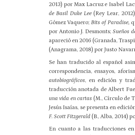
2013) por Max Lacruz e Isabel Lac
de Basil Duke Lee
(Rey Lear, 2012
Gómez Vaquero;
Bits of Paradise,
q
por Antonio J. Desmonts;
Sueños de
apareció en 2016 (Granada, Traspi
(Anagrama, 2018) por Justo Navar
Se han traducido al español asi
correspondencia, ensayos, aforis
autobiográficos
, en edición y tr
traducción anotada de Albert Fuen
una vida en cartas
(M., Círculo de T
Jesús Isaías, se presenta en edici
F. Scott Fitzgerald
(B., Alba, 2014) p
En cuanto a las traducciones e