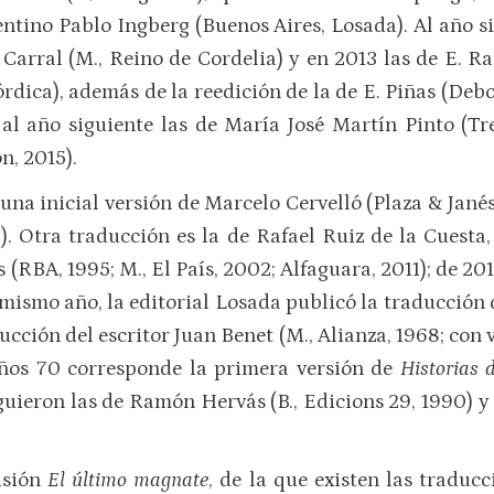
gentino Pablo Ingberg (Buenos Aires, Losada). Al año s
arral (M., Reino de Cordelia) y en 2013 las de E. R
rdica), además de la reedición de la de E. Piñas (Debol
al año siguiente las de María José Martín Pinto (Tr
n, 2015).
una inicial versión de Marcelo Cervelló (Plaza & Janés,
). Otra traducción es la de Rafael Ruiz de la Cuesta
 (RBA, 1995; M., El País, 2002; Alfaguara, 2011); de 201
 mismo año, la editorial Losada publicó la traducció
ducción del escritor Juan Benet (M., Alianza, 1968; con va
 años 70 corresponde la primera versión de
Historias 
 siguieron las de Ramón Hervás (B., Edicions 29, 1990
usión
El último magnate
, de la que existen las traduc