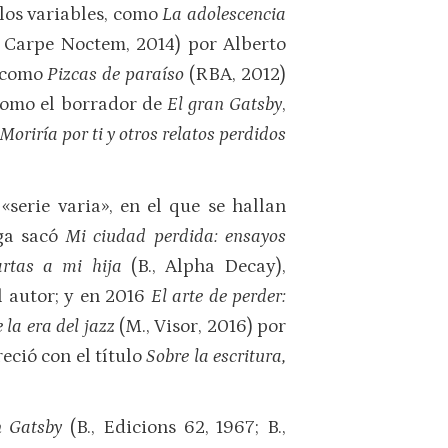
los variables, como
La adolescencia
, Carpe Noctem, 2014) por Alberto
ó como
Pizcas de paraíso
(RBA, 2012)
 como el borrador de
El gran Gatsby
,
Moriría por ti y otros relatos perdidos
erie varia», en el que se hallan
aga sacó
Mi ciudad perdida: ensayos
rtas a mi hija
(B., Alpha Decay),
l autor; y en 2016
El arte de perder:
la era del jazz
(M., Visor, 2016) por
eció con el título
Sobre la escritura,
n Gatsby
(B., Edicions 62, 1967; B.,