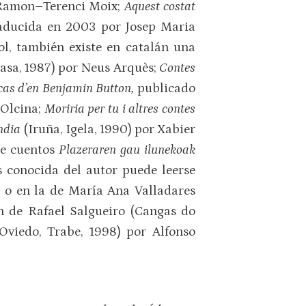
 Ramon–Terenci Moix;
Aquest costat
traducida en 2003 por Josep Maria
ñol, también existe en catalán una
hasa, 1987) por Neus Arquès;
Contes
 cas d’en Benjamin Button,
publicado
 Olcina;
Moriria per tu i altres contes
ndia
(Iruña, Igela, 1990) por Xabier
 de cuentos
Plazeraren gau ilunekoak
s conocida del autor puede leerse
 o en la de María Ana Valladares
ón de Rafael Salgueiro (Cangas do
Oviedo, Trabe, 1998) por Alfonso