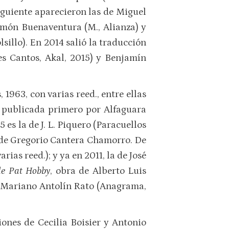
iguiente aparecieron las de Miguel
amón Buenaventura (M., Alianza) y
sillo). En 2014 salió la traducción
es Cantos, Akal, 2015) y Benjamín
 1963, con varias reed., entre ellas
, publicada primero por Alfaguara
5 es la de J. L. Piquero (Paracuellos
n de Gregorio Cantera Chamorro. De
rias reed.); y ya en 2011, la de José
de Pat Hobby
, obra de Alberto Luis
) y Mariano Antolín Rato (Anagrama,
ciones de Cecilia Boisier y Antonio