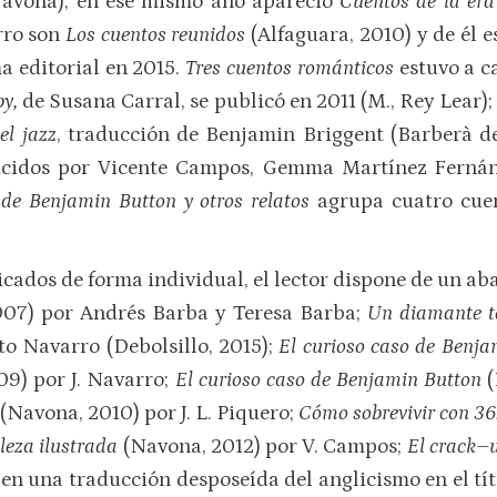
avona); en ese mismo año apareció
Cuentos de la era
rro son
Los cuentos reunidos
(Alfaguara, 2010) y de él 
a editorial en 2015.
Tres cuentos románticos
estuvo a c
by,
de Susana Carral, se publicó en 2011 (M., Rey Lear);
el jazz
, traducción de Benjamin Briggent (Barberà de
ducidos por Vicente Campos, Gemma Martínez Fernán
 de Benjamin Button y otros relatos
agrupa cuatro cuen
licados de forma individual, el lector dispone de un a
2007) por Andrés Barba y Teresa Barba;
Un diamante t
o Navarro (Debolsillo, 2015);
El curioso caso de Benja
09) por J. Navarro;
El curioso caso de Benjamin Button
(
(Navona, 2010) por J. L. Piquero;
Cómo sobrevivir con 36
lleza ilustrada
(Navona, 2012) por V. Campos;
El crack–
 en una traducción desposeída del anglicismo en el tí