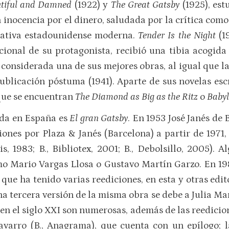
tiful and Damned
(1922) y
The Great Gatsby
(1925), es
a inocencia por el dinero, saludada por la crítica como
ativa estadounidense moderna.
Tender Is the Night
(1
ional de su protagonista, recibió una tibia acogid
 considerada una de sus mejores obras, al igual que 
ublicación póstuma (1941). Aparte de sus novelas esc
que se encuentran
The Diamond as Big as the Ritz
o
Babyl
ida en España es
El gran Gatsby
. En 1953 José Janés de
iones por Plaza & Janés (Barcelona) a partir de 1971, 
bis, 1983; B., Bibliotex, 2001; B., Debolsillo, 2005).
mo Mario Vargas Llosa o Gustavo Martín Garzo. En 19
que ha tenido varias reediciones, en esta y otras edit
na tercera versión de la misma obra se debe a Julia Mar
en el siglo XXI son numerosas, además de las reedicione
Navarro (B., Anagrama), que cuenta con un epílogo; l