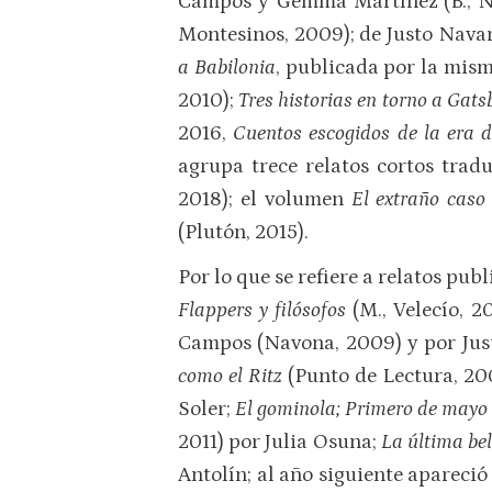
Campos y Gemma Martínez (B., N
Montesinos, 2009); de Justo Nava
a Babilonia
, publicada por la mism
2010);
Tres historias en torno a Gats
2016,
Cuentos escogidos de la era d
agrupa trece relatos cortos tra
2018); el volumen
El extraño caso
(Plutón, 2015).
Por lo que se refiere a relatos pub
Flappers y filósofos
(M., Velecío, 
Campos (Navona, 2009) y por Just
como el Ritz
(Punto de Lectura, 20
Soler;
El gominola; Primero de mayo
2011) por Julia Osuna;
La última be
Antolín; al año siguiente apareció