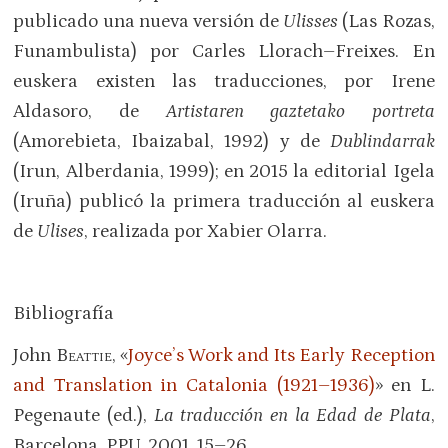
publicado una nueva versión de
Ulisses
(Las Rozas,
Funambulista) por Carles Llorach–Freixes. En
euskera existen las traducciones, por Irene
Aldasoro, de
Artistaren gaztetako portreta
(Amorebieta, Ibaizabal, 1992) y de
Dublindarrak
(Irun, Alberdania, 1999); en 2015 la editorial Igela
(Iruña) publicó la primera traducción al euskera
de
Ulises
, realizada por Xabier Olarra.
Bibliografía
John
Beattie
, «
Joyce’s Work and Its Early Reception
and Translation in Catalonia (1921–1936)
» en L.
Pegenaute (ed.),
La traducción en la Edad de Plata
,
Barcelona, PPU, 2001, 15–26.