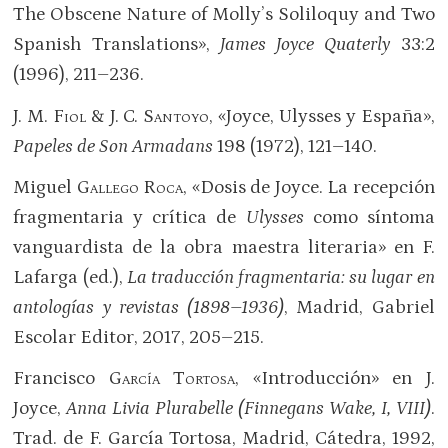
The Obscene Nature of Molly’s Soliloquy and Two
Spanish Translations»,
James Joyce Quaterly
33:2
(1996), 211–236.
J. M.
Fiol
& J. C.
Santoyo
, «Joyce, Ulysses y España»,
Papeles de Son Armadans
198 (1972), 121–140.
Miguel
Gallego Roca
, «Dosis de Joyce. La recepción
fragmentaria y crítica de
Ulysses
como síntoma
vanguardista de la obra maestra literaria» en F.
Lafarga (ed.),
La traducción fragmentaria: su lugar en
antologías y revistas (1898–1936)
, Madrid, Gabriel
Escolar Editor, 2017, 205–215.
Francisco
García Tortosa
, «Introducción» en J.
Joyce,
Anna Livia Plurabelle (Finnegans Wake, I,
VIII
)
.
Trad. de F. García Tortosa, Madrid, Cátedra, 1992,