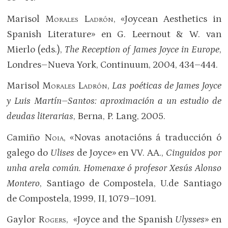
Marisol
Morales Ladrón
, «Joycean Aesthetics in
Spanish Literature» en G. Leernout & W. van
Mierlo (eds.),
The Reception of James Joyce in Europe
,
Londres–Nueva York, Continuum, 2004, 434–444.
Marisol
Morales Ladrón
,
Las poéticas de James Joyce
y Luis Martín–Santos: aproximación a un estudio de
deudas literarias
, Berna, P. Lang, 2005.
Camiño
Noia
, «Novas anotacións á traducción ó
galego do
Ulises
de Joyce» en VV. AA.,
Cinguidos por
unha arela común. Homenaxe ó profesor Xesús Alonso
Montero
, Santiago de Compostela, U.de Santiago
de Compostela, 1999, II, 1079–1091.
Gaylor
Rogers
, «Joyce and the Spanish
Ulysses
» en