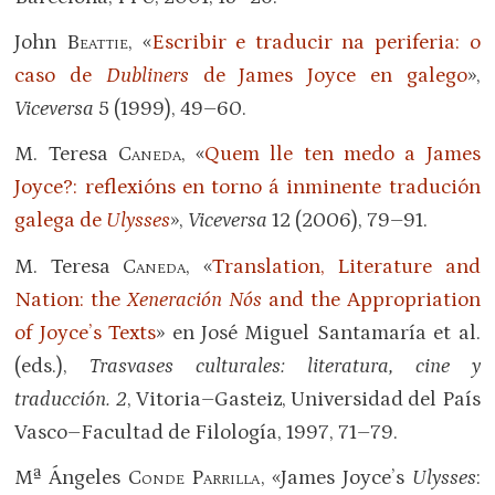
John
Beattie
, «
Escribir e traducir na periferia: o
caso de
Dubliners
de James Joyce en galego
»,
Viceversa
5 (1999), 49–60.
M. Teresa
Caneda
, «
Quem lle ten medo a James
Joyce?: reflexións en torno á inminente tradución
galega de
Ulysses
»,
Viceversa
12 (2006), 79–91.
M. Teresa
Caneda
, «
Translation, Literature and
Nation: the
Xeneración Nós
and the Appropriation
of Joyce’s Texts
» en José Miguel Santamaría et al.
(eds.),
Trasvases culturales: literatura, cine y
traducción. 2
, Vitoria–Gasteiz, Universidad del País
Vasco–Facultad de Filología, 1997, 71–79.
Mª Ángeles
Conde Parrilla
, «James Joyce’s
Ulysses
: