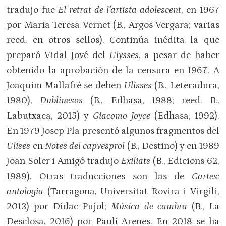
tradujo fue
El retrat de l’artista adolescent
, en 1967
por Maria Teresa Vernet (B., Argos Vergara; varias
reed. en otros sellos). Continúa inédita la que
preparó Vidal Jové del
Ulysses
, a pesar de haber
obtenido la aprobación de la censura en 1967. A
Joaquim Mallafré se deben
Ulisses
(B., Leteradura,
1980),
Dublinesos
(B., Edhasa, 1988; reed. B.,
Labutxaca, 2015) y
Giacomo Joyce
(Edhasa, 1992).
En 1979 Josep Pla presentó algunos fragmentos del
Ulises
en
Notes del capvesprol
(B., Destino) y en 1989
Joan Soler i Amigó tradujo
Exiliats
(B., Edicions 62,
1989). Otras traducciones son las de
Cartes:
antologia
(Tarragona, Universitat Rovira i Virgili,
2013) por Dídac Pujol;
Música de cambra
(B., La
Desclosa, 2016) por Paulí Arenes. En 2018 se ha