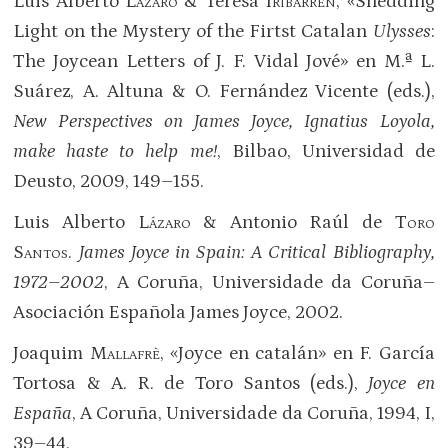
Luis Alberto
Lázaro
& Teresa
Iribarren,
«Shedding
Light on the Mystery of the Firtst Catalan
Ulysses
:
The Joycean Letters of J. F. Vidal Jové» en M.ª L.
Suárez, A. Altuna & O. Fernández Vicente (eds.),
New
Perspectives on James Joyce, Ignatius Loyola,
make haste to help me!
, Bilbao, Universidad de
Deusto, 2009, 149–155.
Luis Alberto
Lázaro
& Antonio Raúl de
Toro
Santos
.
James Joyce in Spain: A Critical Bibliography,
1972–2002
, A Coruña, Universidade da Coruña–
Asociación Española James Joyce, 2002.
Joaquim
Mallafrè
, «Joyce en catalán» en F. García
Tortosa & A. R. de Toro Santos (eds.),
Joyce en
España
, A Coruña, Universidade da Coruña, 1994, I,
39–44.