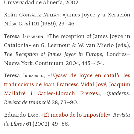
Universidad de Almería, 2002.
Xoán
González Millán
, «James Joyce y a Xeración
Nós»,
Grial
101 (1989), 29–46.
Teresa
Iribarren
, «The reception of James Joyce in
Catalonia» en G. Leernout & W. van Mierlo (eds.),
The Reception of James Joyce in Europe
, Londres–
Nueva York, Continuum, 2004, 445–454.
Teresa
Iribarren
, «
Ulysses
de Joyce en català: les
traduccions de Joan Francesc Vidal Jové, Joaquim
Mallafrè i Carles-Llorach Freixes
»,
Quaderns.
Revista de traducció
28, 73–90.
Eduardo
Lago
, «
El íncubo de lo imposible
»,
Revista
de Libros
61 (2002), 49–56.