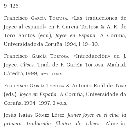
9–126.
Francisco
García Tortosa
. «Las traducciones de
Joyce al español» en F. García Tortosa & A. R. de
Toro Santos (eds.),
Joyce en España
, A Coruña,
Universidade da Coruña, 1994, I, 19–30.
Francisco
García Tortosa
, «Introducción» en J.
Joyce,
Ulises
. Trad. de F. García Tortosa, Madrid,
Cátedra, 1999,
ix–clxxxix
.
Francisco
García Tortosa
& Antonio Raúl de
Toro
(eds.),
Joyce en España
, A Coruña, Universidade da
Coruña, 1994–1997, 2 vols.
Jesús Isaías
Gómez López
,
James Joyce en el cine: la
primera traducción fílmica de Ulises
. Almería,