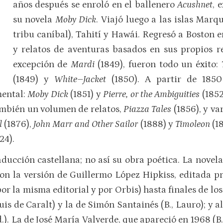
años después se enroló en el ballenero
Acushnet
, 
su novela
Moby Dick
. Viajó luego a las islas Mar
tribu caníbal), Tahití y Hawái. Regresó a Boston e
y relatos de aventuras basados en sus propios r
excepción de
Mardi
(1849), fueron todo un éxito:
(1849) y
White–Jacket
(1850). A partir de 185
mental:
Moby Dick
(1851) y
Pierre, or the Ambiguities
(1852
ambién un volumen de relatos,
Piazza Tales
(1856), y va
l
(1876),
John Marr and Other Sailor
(1888) y
Timoleon
(1
24).
ducción castellana; no así su obra poética. La nove
on la versión de Guillermo López Hipkiss, editada p
or la misma editorial y por Orbis) hasta finales de lo
Luis de Caralt) y la de Simón Santainés (B., Lauro); y a
d.). La de José María Valverde, que apareció en 1968 (B