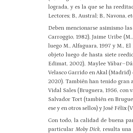
lograda, y es la que se ha reedit
Lectores; B., Austral; B., Navona, etc
Deben mencionarse asimismo las tr
Carroggio, 1982), Jaime Uribe (M.
luego M., Alfaguara, 1997 y M., E
objeto luego de hasta siete reedi
Edimat, 2002), Maylee Yábar–Dávi
Velasco Garrido en Akal (Madrid) e
2020). También han tenido gran ace
Vidal Sales (Bruguera, 1956, con v
Salvador Tort (también en Bruguer
ese y en otros sellos) y José Félix (
Con todo, la calidad de buena par
particular
Moby Dick
, resulta una