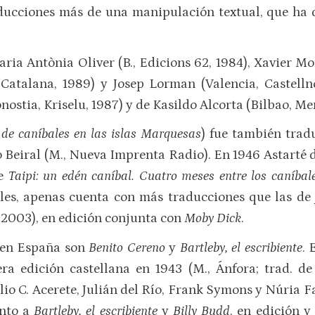
aducciones más de una manipulación textual, que ha
ia Antònia Oliver (B., Edicions 62, 1984), Xavier Mor
Catalana, 1989) y Josep Lorman (Valencia, Castelln
nostia, Kriselu, 1987) y de Kasildo Alcorta (Bilbao, Me
 de caníbales en las islas Marquesas
) fue también trad
 Beiral (M., Nueva Imprenta Radio). En 1946 Astarté 
de
Taipi: un edén caníbal. Cuatro meses entre los caníba
oles, apenas cuenta con más traducciones que las de 
 2003), en edición conjunta con
Moby Dick
.
s en España son
Benito Cereno
y
Bartleby, el escribiente
. 
ra edición castellana en 1943 (M., Ánfora; trad. de
io C. Acerete, Julián del Río, Frank Symons y Núria F
unto a
Bartleby, el escribiente
y
Billy Budd
, en edición y