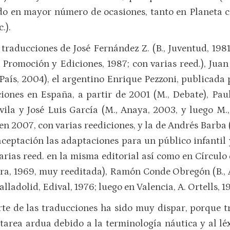
ado en mayor número de ocasiones, tanto en Planeta co
.).
aducciones de José Fernández Z. (B., Juventud, 1981; 
, Promoción y Ediciones, 1987; con varias reed.), Juan
l País, 2004), el argentino Enrique Pezzoni, publicada
ciones en España, a partir de 2001 (M., Debate), Pa
la y José Luis García (M., Anaya, 2003, y luego M.,
n 2007, con varias reediciones, y la de Andrés Barba (M
ptación las adaptaciones para un público infantil y j
arias reed. en la misma editorial así como en Círculo
a, 1969, muy reeditada), Ramón Conde Obregón (B., A
Valladolid, Edival, 1976; luego en Valencia, A. Ortells, 1
te de las traducciones ha sido muy dispar, porque tr
 tarea ardua debido a la terminología náutica y al léx