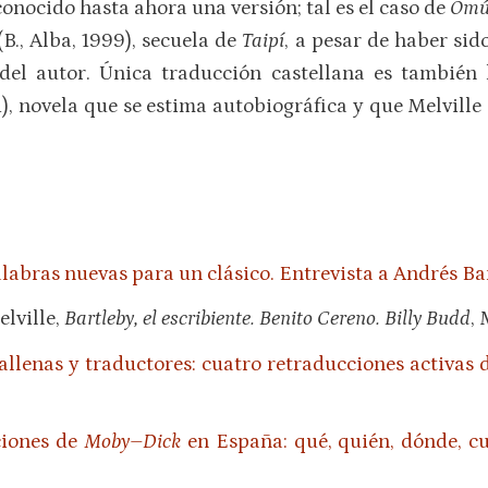
conocido hasta ahora una versión; tal es el caso de
Omú.
B., Alba, 1999), secuela de
Taipí
, a pesar de haber sid
 del autor. Única traducción castellana es tambié
1), novela que se estima autobiográfica y que Melville
alabras nuevas para un clásico. Entrevista a Andrés B
elville,
Bartleby, el escribiente. Benito Cereno. Billy Budd
,
allenas y traductores: cuatro retraducciones activas 
ciones de
Moby–Dick
en España: qué, quién, dónde, c