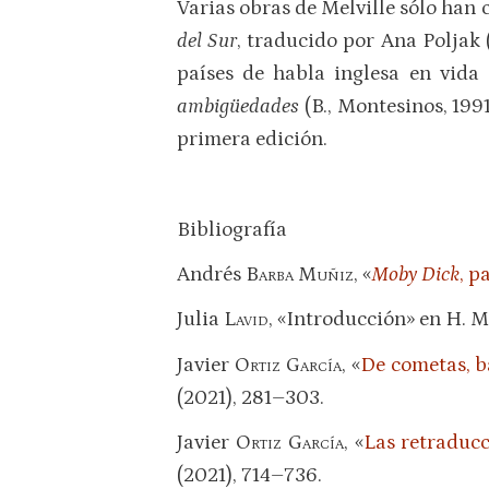
Varias obras de Melville sólo han 
del Sur
, traducido por Ana Poljak (
países de habla inglesa en vida
ambigüedades
(B., Montesinos, 199
primera edición.
Bibliografía
Andrés
Barba Muñiz
, «
Moby Dick
, p
Julia
Lavid
, «Introducción» en H. M
Javier
Ortiz García
, «
De cometas, b
(2021), 281–303.
Javier
Ortiz García
, «
Las retraduc
(2021), 714–736.