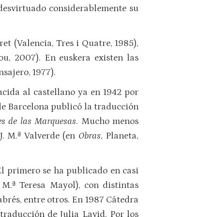
 desvirtuado considerablemente su
et (Valencia, Tres i Quatre, 1985),
ou, 2007). En euskera existen las
nsajero, 1977).
ucida al castellano ya en 1942 por
de Barcelona publicó la traducción
les de las Marquesas
. Mucho menos
J. M.ª Valverde (en
Obras
, Planeta,
El primero se ha publicado en casi
 M.ª Teresa Mayol), con distintas
abrés, entre otros. En 1987 Cátedra
 traducción de Julia Lavid. Por los