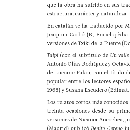
que la obra ha sufrido en sus tr
estructura, carácter y naturaleza.
En catalán se ha traducido por Mar
Joaquim Carbó (B., Enciclopèdia 
versiones de Txiki de la Fuente (Do
Taipí
(con el subtítulo de
Un valle
Antonio Olías Rodríguez y Octavio
de Luciano Palau, con el título 
popular entre los lectores españ
1968) y Susana Escudero (Edimat,
Los relatos cortos más conocido
treinta ocasiones desde su prime
versiones de Nicanor Ancochea, Jul
(Madrid) publicó
Benito Cereno
j