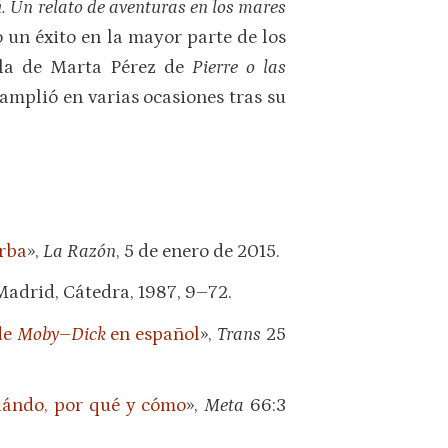
 Un relato de aventuras en los mares
o un éxito en la mayor parte de los
n la de Marta Pérez de
Pierre o las
 amplió en varias ocasiones tras su
arba
»,
La Razón
, 5 de enero de 2015.
 Madrid, Cátedra, 1987, 9–72.
de
Moby
–
Dick
en español
»,
Trans
25
uándo, por qué y cómo
»,
Meta
66:3