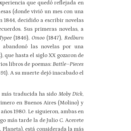
experiencia que quedó reflejada en
quesas (donde vivió un mes con una
n 1844, decidido a escribir novelas
ecuerdos. Sus primeras novelas, a
Typee
(1846),
Omoo
(1847),
Redburn
0 abandonó las novelas por una
), que hasta el siglo XX gozaron de
rios libros de poemas:
Battle–Pieces
891). A su muerte dejó inacabado el
la más traducida ha sido
Moby Dick
,
rimero en Buenos Aires (Molino) y
s años 1980. Le siguieron, ambas en
lgo más tarde la de Julio C. Acerete
., Planeta), está considerada la más