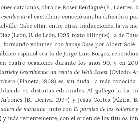
nes catalanas, obra de Roser Berdagué (B., Laertes, 1
l escribiente
al castellano conoció amplia difusión a par
lville. Cabe citar, entre otras traducciones, la ya m
Díaz (León, U. de León, 1995, texto bilingüe), la de E
4), formando volumen con
Jimmy Rose
por Albert Solé.
blico español sea la de Jorge Luis Borges, repetidam
 en cuatro ocasiones durante los años 90, y en 200
Bartleby l’escribiente: un relatu de Wall Street
(Oviedo, Á
arinero
(Planeta, 1968) es, sin duda, la más conocida 
blicado en distintas editoriales. Al gallego la ha 
i Arbonés (B., Deriva, 1997) y Jesús Cortés (Alzira
madera de manzano
junto con
El paraíso de los solteros y
2) y más recientemente, con el orden de los títulos in