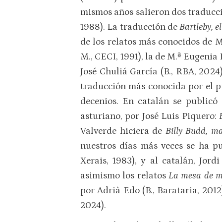
mismos años salieron dos traduccio
1988). La traducción de
Bartleby, e
de los relatos más conocidos de Me
M., CECI, 1991), la de M.ª Eugenia 
José Chuliá García (B., RBA, 202
traducción más conocida por el pú
decenios. En catalán se publicó
asturiano, por José Luis Piquero:
Valverde hiciera de
Billy Budd, m
nuestros días más veces se ha pu
Xerais, 1983), y al catalán, Jord
asimismo los relatos
La mesa de 
por Adrià Edo (B., Barataria, 201
2024).