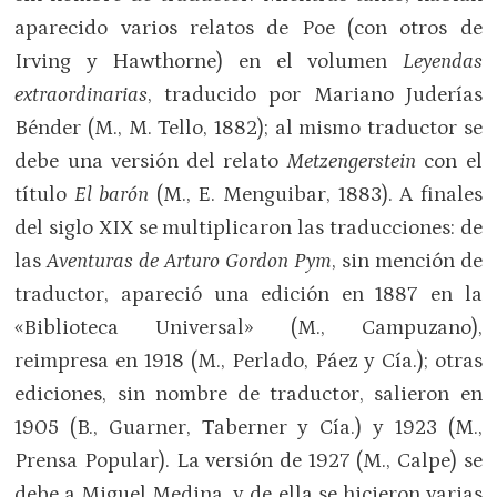
aparecido varios relatos de Poe (con otros de
Irving y Hawthorne) en el volumen
Leyendas
extraordinarias
, traducido por Mariano Juderías
Bénder (M., M. Tello, 1882); al mismo traductor se
debe una versión del relato
Metzengerstein
con el
título
El barón
(M., E. Menguibar, 1883). A finales
del siglo XIX se multiplicaron las traducciones: de
las
Aventuras de Arturo Gordon Pym
, sin mención de
traductor, apareció una edición en 1887 en la
«Biblioteca Universal» (M., Campuzano),
reimpresa en 1918 (M., Perlado, Páez y Cía.); otras
ediciones, sin nombre de traductor, salieron en
1905 (B., Guarner, Taberner y Cía.) y 1923 (M.,
Prensa Popular). La versión de 1927 (M., Calpe) se
debe a Miguel Medina, y de ella se hicieron varias