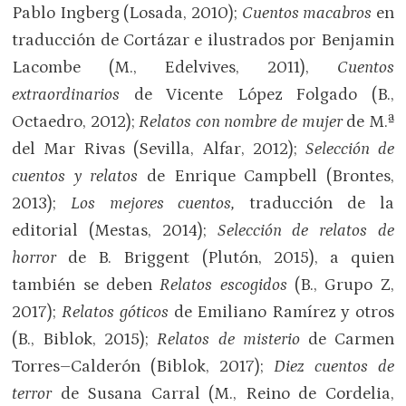
Pablo Ingberg (Losada, 2010);
Cuentos macabros
en
traducción de Cortázar e ilustrados por Benjamin
Lacombe (M., Edelvives, 2011),
Cuentos
extraordinarios
de Vicente López Folgado (B.,
Octaedro, 2012);
Relatos con nombre de mujer
de M.ª
del Mar Rivas (Sevilla, Alfar, 2012);
Selección de
cuentos y relatos
de Enrique Campbell (Brontes,
2013);
Los mejores cuentos,
traducción de la
editorial (Mestas, 2014);
Selección de relatos de
horror
de B. Briggent (Plutón, 2015), a quien
también se deben
Relatos escogidos
(B., Grupo Z,
2017);
Relatos góticos
de Emiliano Ramírez y otros
(B., Biblok, 2015);
Relatos de misterio
de Carmen
Torres–Calderón (Biblok, 2017);
Diez cuentos de
terror
de Susana Carral (M., Reino de Cordelia,