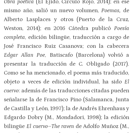
Obra poética
(El Ejido, Círculo Rojo, 2014); en ese
mismo año, salió un nuevo volumen,
Poemas,
de
Alberto Lasplaces y otros (Puerto de la Cruz,
Weston, 2014); en 2016 Cátedra publicó
Poesía
completa
, edición bilingüe, traducción a cargo de
José Francisco Ruiz Casanova; con la cabecera
Edgar Allan Poe
, Batiscafo (Barcelona) volvió a
presentar la traducción de C. Obligado (2017).
Como se ha mencionado, el poema más traducido,
objeto a veces de edición individual, ha sido
El
cuervo
: además de las traducciones citadas pueden
señalarse la de Francisco Pino (Salamanca, Junta
de Castilla y León, 1997); la de Andrés Ehrenhaus y
Edgardo Dobry (M., Mondadori, 1998); la edición
bilingüe
El cuervo–The raven
de Adolfo Muñoz (M.,