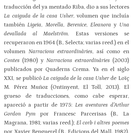
traducción del ya mentado Riba, dio a sus lectores
La caiguda de la casa Usher
, volumen que incluía
también
Ligeia
,
Morella
,
Berenice
,
Eleanora
y
Una
devallada al Maelström.
Estas versiones se
recuperaron en 1964 (B., Selecta; varias reed.) en el
volumen
Narracions extraordinàries
, así como en
Contes
(1980) y
Narracions extraordinàries
(2003)
publicados por Quaderns Crema. Ya en el siglo
XXI, se publicó
La caiguda de la casa Usher
de Loïç
M. Pérez Muñoz (Ontinyent, El Toll, 2013). El
grueso de traducciones, como cabe esperar,
apareció a partir de 1975:
Les aventures d’Arthur
Gordon Pym
por Francesc Parcerisas (B., La
Magrana, 1981; varias reed.);
El corb i altres poemes
por Xavier Benguerel (B., Edicions del Mall, 1982),