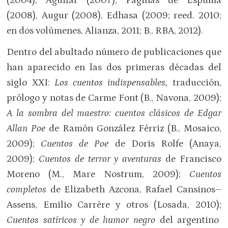
(2004), Aguilar (2007), Páginas de Espuma
(2008), Augur (2008), Edhasa (2009; reed. 2010;
en dos volúmenes, Alianza, 2011; B., RBA, 2012).
Dentro del abultado número de publicaciones que
han aparecido en las dos primeras décadas del
siglo XXI:
Los cuentos indispensables,
traducción,
prólogo y notas de Carme Font (B., Navona, 2009);
A la sombra del maestro: cuentos clásicos de Edgar
Allan Poe
de Ramón González Férriz (B., Mosaico,
2009);
Cuentos de Poe
de Doris Rolfe (Anaya,
2009);
Cuentos de terror y aventuras
de Francisco
Moreno (M., Mare Nostrum, 2009);
Cuentos
completos
de Elizabeth Azcona, Rafael Cansinos–
Assens, Emilio Carrère y otros (Losada, 2010);
Cuentos satíricos y de humor negro
del argentino