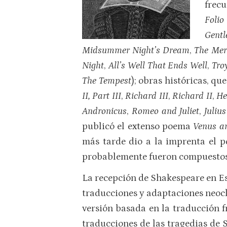
frecu
Foli
Gentl
Midsummer Night’s Dream
,
The Mer
Night
,
All’s Well That Ends Well
,
Tro
The Tempest
); obras históricas, q
II, Part III
,
Richard III
,
Richard II
,
He
Andronicus
,
Romeo and Juliet
,
Juliu
publicó el extenso poema
Venus a
más tarde dio a la imprenta el
probablemente fueron compuestos 
La recepción de Shakespeare en Es
traducciones y adaptaciones neocl
versión basada en la traducción f
traducciones de las tragedias de 