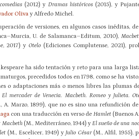
icomedias
(2012) y
Dramas históricos
(2015), y Pujant
vador Oliva
y Alfredo Michel.
peración de versiones, en algunos casos inéditas, de 
ca–Murcia, U. de Salamanca–Editum, 2010),
Macbet
e, 2017) y
Otelo
(Ediciones Complutense, 2021), pro
akespeare ha sido tentación y reto para una larga lis
ramaturgos, precedidos todos en 1798, como se ha vist
ones o adaptaciones más o menos libres las plumas 
El mercader de Venecia. Macbeth. Romeo y Julieta. O
., A. Marzo, 1899), que no es sino una refundición d
iaga
con una traducción en verso de
Hamlet
(Buenos A
y
Macbeth
(M., Mediterráneo, 1944) y
El sueño de una no
let
(M., Escelicer, 1949) y
Julio César
(M., Alfil, 1955)