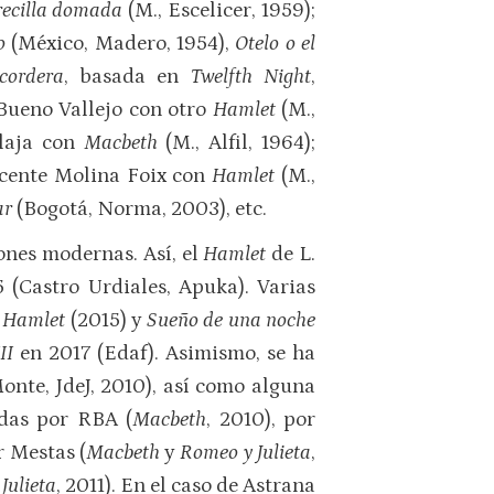
erecilla domada
(M., Escelicer, 1959);
ño
(México, Madero, 1954),
Otelo o el
cordera
, basada en
Twelfth Night
,
 Bueno Vallejo con otro
Hamlet
(M.,
Plaja con
Macbeth
(M., Alfil, 1964);
icente Molina Foix con
Hamlet
(M.,
ar
(Bogotá, Norma, 2003), etc.
iones modernas. Así, el
Hamlet
de L.
 (Castro Urdiales, Apuka). Varias
,
Hamlet
(2015) y
Sueño de una noche
II
en 2017 (Edaf). Asimismo, se ha
onte, JdeJ, 2010), así como alguna
adas por RBA (
Macbeth
, 2010), por
r Mestas (
Macbeth
y
Romeo y Julieta
,
Julieta
, 2011). En el caso de Astrana