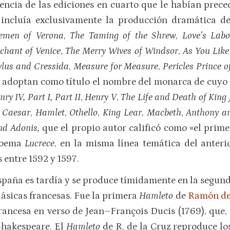
encia de las ediciones en cuarto que le habían prece
o
incluía exclusivamente la producción dramática d
emen of Verona
,
The Taming of the Shrew
,
Love’s Labo
chant of Venice
,
The Merry Wives of Windsor
,
As You Like 
ylus and Cressida
,
Measure for Measure
,
Pericles Prince o
ue adoptan como título el nombre del monarca de cuyo r
nry IV, Part I, Part II
,
Henry V
,
The Life and Death of King
s Caesar
,
Hamlet
,
Othello
,
King Lear
,
Macbeth
,
Anthony a
nd Adonis,
que el propio autor calificó como «el prim
 poema
Lucrece
, en la misma línea temática del anteri
entre 1592 y 1597.
paña es tardía y se produce tímidamente en la segunda 
ásicas francesas. Fue la primera
Hamleto
de
Ramón de 
rancesa en verso de Jean–François Ducis (1769), que, s
Shakespeare. El
Hamleto
de R. de la Cruz reproduce lo