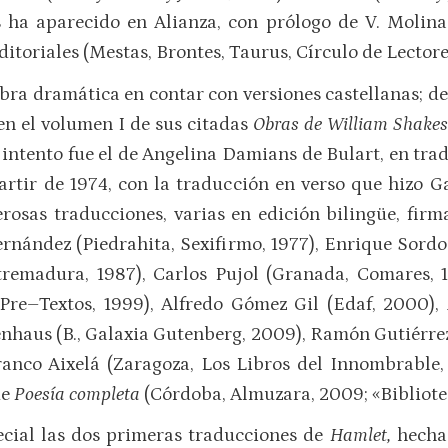
ha aparecido en Alianza, con prólogo de V. Molina 
ditoriales (Mestas, Brontes, Taurus, Círculo de Lectore
ra dramática en contar con versiones castellanas; de
 en el volumen I de sus citadas
Obras de William Shake
 intento fue el de Angelina Damians de Bulart, en trad
artir de 1974, con la traducción en verso que hizo 
osas traducciones, varias en edición bilingüe, firm
 Hernández (Piedrahita, Sexifirmo, 1977), Enrique Sordo
remadura, 1987), Carlos Pujol (Granada, Comares, 19
Pre–Textos, 1999), Alfredo Gómez Gil (Edaf, 2000), 
haus (B., Galaxia Gutenberg, 2009), Ramón Gutiérrez I
ranco Aixelá (Zaragoza, Los Libros del Innombrable,
de
Poesía completa
(Córdoba, Almuzara, 2009; «Bibliotec
cial las dos primeras traducciones de
Hamlet,
hecha