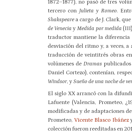
1872–1877), no pasó de tres volú
tercero con
Julieta y Romeo
. Ent
Shakspeare
a cargo de J. Clark, qu
de Venecia
y
Medida por medida
(III
traductor mantiene la diferencia e
desviación del ritmo y, a veces, a
traducción de veintitrés obras e
volúmenes de
Dramas
publicados 
Daniel Cortezo), contenían, resp
Windsor
, y
Sueño de una noche de
ve
El siglo XX arrancó con la difun
Lafuente (Valencia, Prometeo, ¿1
modificadas y de adaptaciones de v
Prometeo,
Vicente Blasco Ibáñez
y
colección fueron reeditadas en 20