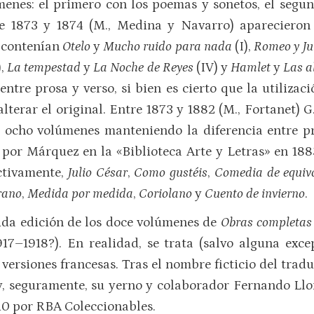
menes: el primero con los poemas y sonetos, el seg
re 1873 y 1874 (M., Medina y Navarro) apareciero
e contenían
Otelo
y
Mucho ruido para nada
(I),
Romeo y Ju
),
La tempestad
y
La
Noche de Reyes
(IV) y
Hamlet
y
Las a
ntre prosa y verso, si bien es cierto que la utilizac
 alterar el original. Entre 1873 y 1882 (M., Fortanet)
n ocho volúmenes manteniendo la diferencia entre pro
por Márquez en la «Biblioteca Arte y Letras» en 1883
ectivamente,
Julio César
,
Como
gustéis
,
Comedia de equiv
rano
,
Medida por medida
,
Coriolano
y
Cuento de invierno
.
dida edición de los doce volúmenes de
Obras completa
917–1918?). En realidad, se trata (salvo alguna exce
ersiones francesas. Tras el nombre ficticio del tradu
, seguramente, su yerno y colaborador Fernando Llor
10 por RBA Coleccionables.