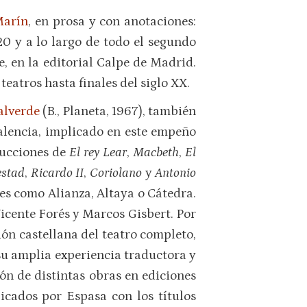
Marín
, en prosa y con anotaciones:
920 y a lo largo de todo el segundo
, en la editorial Calpe de Madrid.
teatros hasta finales del siglo XX.
alverde
(B., Planeta, 1967), también
Valencia, implicado en este empeño
ducciones de
El rey Lear
,
Macbeth
,
El
estad
,
Ricardo II
,
Coriolano
y
Antonio
les como Alianza, Altaya o Cátedra.
Vicente Forés y Marcos Gisbert. Por
ón castellana del teatro completo,
su amplia experiencia traductora y
ón de distintas obras en ediciones
icados por Espasa con los títulos