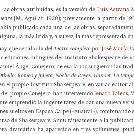
 las obras atribuidas, es la versión de
Luis Astrana 
speare
(M., Aguilar, 1930); previamente, a partir de 1
había publicado cada una de las obras, separadamente
lguna, la más leída y, a su vez, la más representada en 
ay que señalar la del
Teatro completo
por
José María V
 las ediciones bilingües del Instituto Shakespeare de 
anuel Ángel Conejero; de esa labor surgieron las tra
Othello
,
Romeo y Julieta
,
Noche de Reyes
,
Hamlet
,
La temp
 en el propio Instituto Shakespeare, en varias editoria
 del propio Conejero, han intervenido
Jenaro Talens
, 
nte emprendió la ingente tarea de dar una nueva versi
es sueltos en Espasa Calpe («Austral»), combinando 
urso de Shakespeare. Simultáneamente a la publicaci
 obra dramática ha aparecido en tres volúmenes, publ