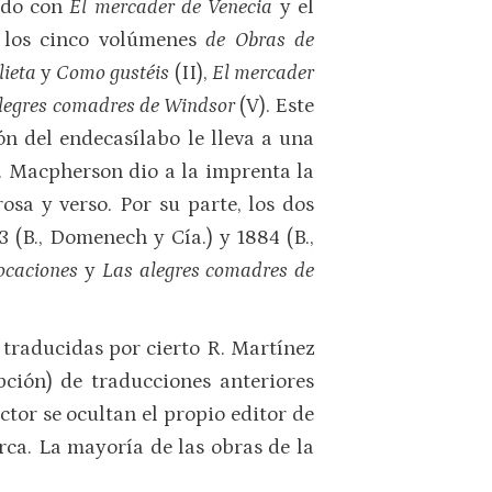
undo con
El mercader de Venecia
y el
n los cinco volúmenes
de Obras de
lieta
y
Como gustéis
(II),
El mercader
legres comadres de Windsor
(V). Este
ión del endecasílabo le lleva a una
 G. Macpherson dio a la imprenta la
sa y verso. Por su parte, los dos
 (B., Domenech y Cía.) y 1884 (B.,
ocaciones
y
Las alegres comadres de
s
traducidas por cierto R. Martínez
pción) de traducciones anteriores
ctor se ocultan el propio editor de
ca. La mayoría de las obras de la