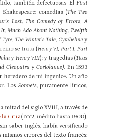
dido, también defectuosas. El
First
e Shakespeare: comedias (
The Two
ur’s Lost
,
The Comedy of Errors
,
A
It
,
Much Ado About Nothing
,
Twelfth
f Tyre
,
The Winter’s Tale
,
Cymbeline
y
eino se trata (
Henry VI, Part I, Part
 John
y
Henry VIII
); y tragedias (
Titus
nd Cleopatra
y
Coriolanus)
. En 1593
er heredero de mi ingenio». Un año
or. Los
Sonnets
, puramente líricos,
mitad del siglo XVIII, a través de
la Cruz
(1772, inédito hasta 1900),
in saber inglés, había versificado
s mismos errores del texto francés: