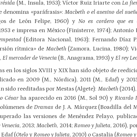
Crésida
(M., Ínsula, 1953); Víctor Ruiz Iriarte con
La fi
ue denomina «paráfrasis»:
Macbeth o el asesino del sue
gos de León Felipe, 1960) y
No es cordero que es 
953 e impresa en México (Finisterre, 1974); Antonio
empestad
(Editora Nacional, 1963); Fernando Díaz 
rsión rítmica» de
Macbeth
(Zamora, Lucina, 1980); V
,
El mercader de Venecia
(B., Anagrama, 1993) y
El rey Le
s en los siglos XVIII y XIX han sido objeto de reedic
cado en 2009 (M., Nórdica), 2011 (M., Edaf) y 2015
 sido reeditadas por Mestas (Algete):
Macbeth
(2014)
io César
ha aparecido en 2016 (M., Sol 90) y
Ricardo I
 volúmenes de
Dramas
de J. A. Márquez (Boadilla del M
cuperado las versiones de Menéndez Pelayo, public
 Venecia
, 2013;
Macbeth
, 2014;
Romeo y Julieta
, 2016), po
 Edaf (
Otelo
y
Romeo y Julieta
, 2010) o Castalia (
Romeo y 