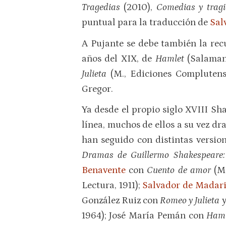
Tragedias
(2010),
Comedias y trag
puntual para la traducción de
Sal
A Pujante se debe también la recu
años del XIX, de
Hamlet
(Salaman
Julieta
(M., Ediciones Complutens
Gregor.
Ya desde el propio siglo XVIII Sh
línea, muchos de ellos a su vez d
han seguido con distintas versi
Dramas de Guillermo Shakespeare: 
Benavente
con
Cuento de amor
(M
Lectura, 1911);
Salvador de Madar
González Ruiz con
Romeo y Julieta
1964); José María Pemán con
Ham