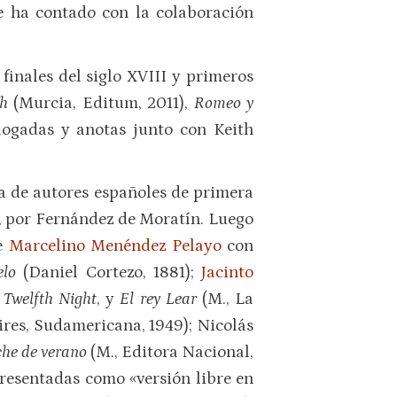
e ha contado con la colaboración
finales del siglo XVIII y primeros
h
(Murcia, Editum, 2011),
Romeo y
logadas y anotas junto con Keith
ta de autores españoles de primera
o, por Fernández de Moratín. Luego
de
Marcelino Menéndez Pelayo
con
telo
(Daniel Cortezo, 1881);
Jacinto
e
Twelfth Night
, y
El rey Lear
(M., La
ires, Sudamericana, 1949); Nicolás
che de verano
(M., Editora Nacional,
, presentadas como «versión libre en