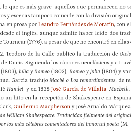
, lo que es más grave, aquellos que permanecen no s
os y escenas tampoco coincide con la división origina
cha en prosa por
Leandro Fernández de Moratín
, con 
a desde el inglés, aunque admite haber leído dos trad
 Tourneur (1776), a pesar de que no encontró en ellas 
02, Teodoro de la Calle publicó la traducción de
Otel
de Ducis. Siguiendo los cánones neoclásicos y a travé
h
(1803),
Julia y Romeo
(1803),
Romeo y Julia
(1804) y va
anuel García tradujo
Macbé o Los remordimientos
, de n
tió
Hamlet
, y en 1838
José García de Villalta
,
Macbeth
odo un hito en la recepción de Shakespeare en España
Clark,
Guillermo Macpherson
y José Arnaldo Márquez.
de William Shakespeare. Traducidas fielmente del original
z por los más célebres comentadores del inmortal poeta
(M.,