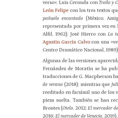
verso»; Luis Cernuda con
Troilo y 
León Felipe
con los tres textos q
pañuelo encantado
(México, Ami
representada por primera vez en 1
Alfil, 1962); José Hierro con
La t
Agustín García Calvo
con una «ve
Centro Dramático Nacional, 1989)
Algunas de las versiones aparecida
Fernández de Moratín se ha publi
traducciones de G. Macpherson han
de verano
(2018); mientras que
Jul
reeditado en facsímil uno de los
pieza suelta. También se han re
Brontes (
Otelo
, 2012;
El mercader de
2016;
El mercader de Venecia
, 2019),