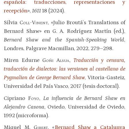
española: traducciones, representaciones y
recepción
»,
1611
18 (2024).
Sílvia
Coll-Vinent
, «Julio Broutá’s Translations of
Bernard Shaw» en G. A. Rodríguez Martín (ed.),
Bernard Shaw and the Spanish-Speaking World
,
Londres, Palgrave Macmillan, 2022, 279–298.
Miren Edurne
Goñi Alsua
,
Traducción y censura,
traducción de dialectos: las versiones al castellano de
Pygmalion de George Bernard Shaw
, Vitoria-Gasteiz,
Universidad del País Vasco, 2017 (tesis doctoral).
Cipriano
Foyo
,
La influencia de Bernard Shaw en
Alejandro Casona
, Oviedo, Universidad de Oviedo,
1992 (microforma).
Miquel M.
Gibert
, «
Bernard Shaw a Catalunya