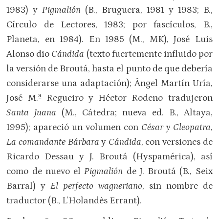
1983) y
Pigmalión
(B., Bruguera, 1981 y 1983; B.,
Círculo de Lectores, 1983; por fascículos, B.,
Planeta, en 1984). En 1985 (M., MK), José Luis
Alonso dio
Cándida
(texto fuertemente influido por
la versión de Broutá, hasta el punto de que debería
considerarse una adaptación); Ángel Martín Uría,
José M.ª Regueiro y Héctor Rodeno tradujeron
Santa Juana
(M., Cátedra; nueva ed. B., Altaya,
1995); apareció un volumen con
César y Cleopatra
,
La comandante Bárbara
y
Cándida
, con versiones de
Ricardo Dessau y J. Broutá (Hyspamérica), así
como de nuevo el
Pigmalión
de J. Broutá (B., Seix
Barral) y
El perfecto wagneriano
, sin nombre de
traductor (B., L’Holandès Errant).