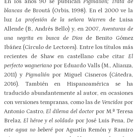
En los años 90 se publican
Pigmalión; Trata de
blancas
de Broutá (Orbis, 1998). En el 2000 ve la
luz
La profesión de la señora Warren
de Luisa
Allende (B., Andrés Bello) y, en 2007,
Aventuras de
una negrita en busca de Dios
de Benito Gómez
Ibáñez (Círculo de Lectores). Entre los títulos más
recientes de Shaw en castellano cabe citar
El
perfecto wagneriano
por Eduardo Valls (M., Alianza,
2011) y
Pigmalión
por Miguel Cisneros (Cátedra,
2016). También en Hispanoamérica se ha
traducido abundantemente al autor, en ocasiones
con versiones tempranas, como las de
Vencidos
por
Antonio Castro,
El dilema del doctor
por M.ª Teresa
Brelaz,
El héroe y el soldado
por José Luis Pena,
De
este agua no beberé
por Agustín Remón y Ramiro