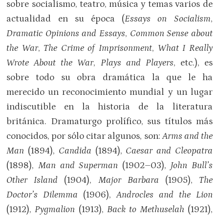
sobre socialismo, teatro, música y temas varios de
actualidad en su época (
Essays on Socialism
,
Dramatic Opinions and Essays
,
Common Sense about
the War
,
The Crime of Imprisonment
,
What I Really
Wrote About the War
,
Plays and Players
, etc.), es
sobre todo su obra dramática la que le ha
merecido un reconocimiento mundial y un lugar
indiscutible en la historia de la literatura
británica. Dramaturgo prolífico, sus títulos más
conocidos, por sólo citar algunos, son:
Arms and the
Man
(1894),
Candida
(1894),
Caesar and Cleopatra
(1898),
Man and Superman
(1902–03),
John Bull’s
Other Island
(1904),
Major Barbara
(1905),
The
Doctor’s Dilemma
(1906),
Androcles and the Lion
(1912),
Pygmalion
(1913),
Back to Methuselah
(1921),