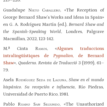
219–226.
Guadalupe
Nieto Caballero
, «The Reception of
George Bernard Shaw’s Works and Ideas in Spain»
en G. A. Rodríguez Martín (ed.),
Bernard Shaw and
the Spanish-Speaking World
, Londres, Palgrave
Macmillan, 2022, 123-142.
M.ª Cinta
Ramos
, «
Algunes traduccions
intralingüístiques de
Pygmalion
, de Bernard
Shaw
»,
Quaderns. Revista de Traducció
3 (1999), 61–
79.
Asela
Rodríguez Seda de Laguna
,
Shaw en el mundo
hispánico. Su recepción e influencia
, Río Piedras,
Universidad de Puerto Rico, 1981.
Pablo
Ruano San Segundo
, «The Unauthorized