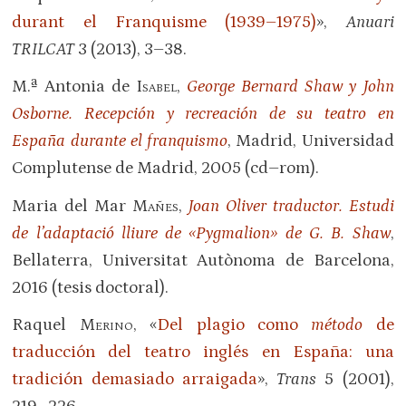
durant el Franquisme (1939–1975)
»,
Anuari
TRILCAT
3 (2013), 3–38.
M.ª Antonia de
Isabel
,
George Bernard Shaw y John
Osborne.
Recepción y recreación de su teatro en
España durante el franquismo
, Madrid, Universidad
Complutense de Madrid, 2005 (cd–rom).
Maria del Mar
Mañes
,
Joan Oliver traductor. Estudi
de l’adaptació lliure de «Pygmalion» de G. B. Shaw
,
Bellaterra, Universitat Autònoma de Barcelona,
2016 (tesis doctoral).
Raquel
Merino
, «
Del plagio como
método
de
traducción del teatro inglés en España: una
tradición demasiado arraigada
»,
Trans
5 (2001),