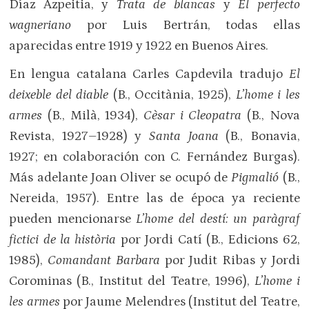
Díaz Azpeitia, y
Trata de blancas
y
El perfecto
wagneriano
por Luis Bertrán, todas ellas
aparecidas entre 1919 y 1922 en Buenos Aires.
En lengua catalana Carles Capdevila tradujo
El
deixeble del diable
(B., Occitània, 1925),
L’home i les
armes
(B., Milà, 1934),
Cèsar i Cleopatra
(B., Nova
Revista, 1927–1928) y
Santa Joana
(B., Bonavia,
1927; en colaboración con C. Fernández Burgas).
Más adelante Joan Oliver se ocupó de
Pigmalió
(B.,
Nereida, 1957). Entre las de época ya reciente
pueden mencionarse
L’home del destí: un paràgraf
fictici de la història
por Jordi Catí (B., Edicions 62,
1985),
Comandant Barbara
por Judit Ribas y Jordi
Corominas (B., Institut del Teatre, 1996),
L’home i
les armes
por Jaume Melendres (Institut del Teatre,