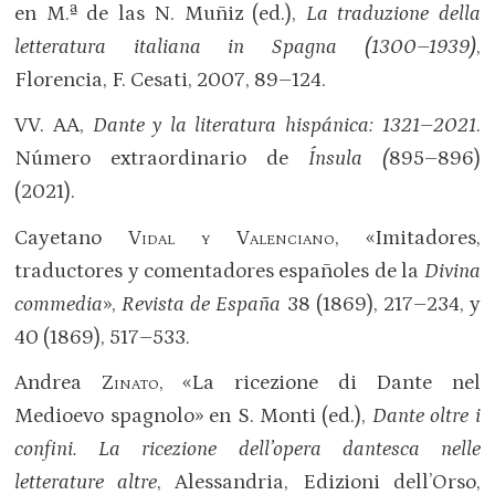
en M.ª de las N. Muñiz (ed.),
La traduzione della
letteratura italiana in Spagna (1300–1939)
,
Florencia, F. Cesati, 2007, 89–124.
VV. AA,
Dante y la literatura hispánica: 1321–2021
.
Número extraordinario de
Ínsula (
895–896)
(2021).
Cayetano
Vidal y Valenciano
, «Imitadores,
traductores y comentadores españoles de la
Divina
commedia
»,
Revista de España
38 (1869), 217–234, y
40 (1869), 517–533.
Andrea
Zinato
, «La ricezione di Dante nel
Medioevo spagnolo» en S. Monti (ed.),
Dante oltre i
confini. La ricezione dell’opera dantesca nelle
letterature altre
, Alessandria, Edizioni dell’Orso,