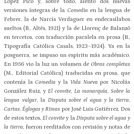
López Picó y, sobre todo, alentó dos nuevas
versiones íntegras de la
Comedia
en la lengua de
Febrer, la de Narcís Verdaguer en endecasílabos
sueltos (B., Altés, 1921) y la de Llorenç de Balanzó
en tercetos, con traducción paralela en prosa (B.,
Tipografía Católica Casals, 1923–1924). Ya en la
posguerra, se impuso un espíritu más académico.
En 1956 vio la luz un volumen de
Obras completas
(M., Editorial Católica) traducidas en prosa, que
contenía la
Comedia
y la
Vida Nueva
por Nicolás
González Ruiz, y
El convite
,
La monarquía
,
Sobre la
lengua vulgar
, la
Disputa sobre el agua y la tierra
,
Cartas
,
Églogas y Rimas
por José Luis Gutiérrez. Dos
de estos textos,
El convite
y la
Disputa sobre el agua y
la tierra
, fueron reeditados con revisión y notas de