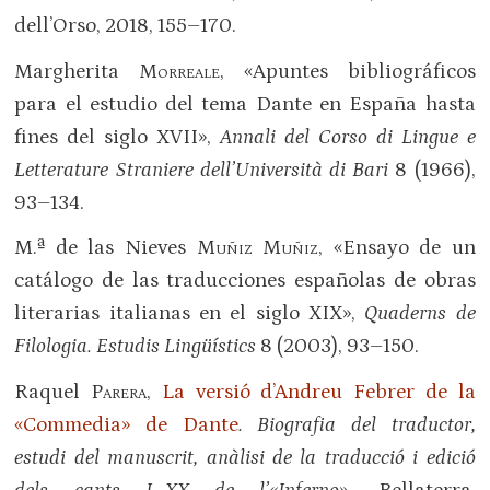
dell’Orso, 2018, 155–170.
Margherita
Morreale
, «Apuntes bibliográficos
para el estudio del tema Dante en España hasta
fines del siglo XVII»,
Annali del Corso di Lingue e
Letterature Straniere dell’Università di Bari
8 (1966),
93–134.
M.ª de las Nieves
Muñiz Muñiz
, «Ensayo de un
catálogo de las traducciones españolas de obras
literarias italianas en el siglo XIX»,
Quaderns de
Filologia. Estudis Lingüístics
8 (2003), 93–150.
Raquel
Parera
,
La versió d’Andreu Febrer de la
«Commedia» de Dante
. Biografia del traductor,
estudi del manuscrit, anàlisi de la traducció i edició