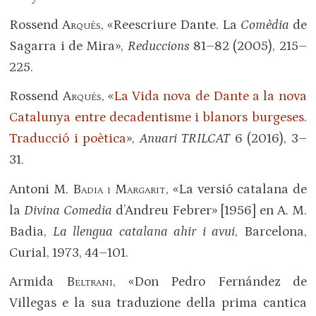
Rossend
Arqués
, «Reescriure Dante. La
Comèdia
de
Sagarra i de Mira»,
Reduccions
81–82 (2005), 215–
225.
Rossend
Arqués
, «
La Vida nova de Dante a la nova
Catalunya entre decadentisme i blanors burgeses.
Traducció i poètica
»,
Anuari TRILCAT
6 (2016), 3–
31.
Antoni M.
Badia i Margarit
, «La versió catalana de
la
Divina Comedia
d’Andreu Febrer» [1956] en A. M.
Badia,
La llengua catalana ahir i avui
, Barcelona,
Curial, 1973, 44–101.
Armida
Beltrani
, «Don Pedro Fernández de
Villegas e la sua traduzione della prima cantica