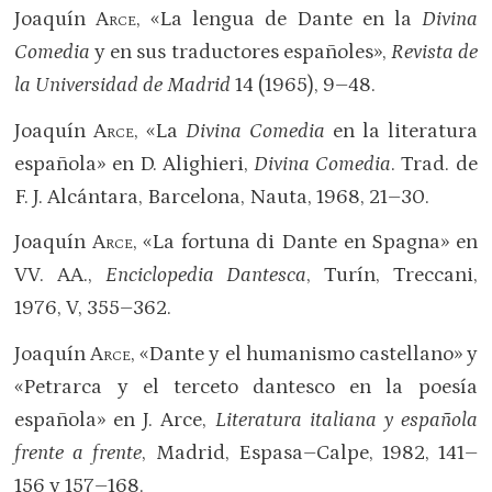
Joaquín
Arce
, «La lengua de Dante en la
Divina
Comedia
y en sus traductores españoles»,
Revista de
la Universidad de Madrid
14 (1965), 9–48.
Joaquín
Arce
, «La
Divina Comedia
en la literatura
española» en D. Alighieri,
Divina Comedia
. Trad. de
F. J. Alcántara, Barcelona, Nauta, 1968, 21–30.
Joaquín
Arce
, «La fortuna di Dante en Spagna» en
VV. AA.,
Enciclopedia Dantesca
, Turín, Treccani,
1976, V, 355–362.
Joaquín
Arce
, «Dante y el humanismo castellano» y
«Petrarca y el terceto dantesco en la poesía
española» en J. Arce,
Literatura italiana y española
frente a frente
, Madrid, Espasa–Calpe, 1982, 141–
156 y 157–168.