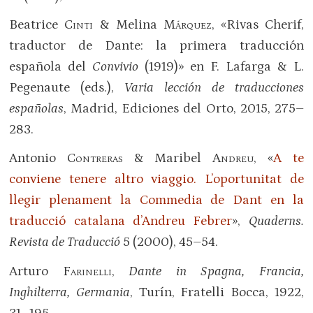
Beatrice
Cinti
& Melina
Márquez
, «Rivas Cherif,
traductor de Dante: la primera traducción
española del
Convivio
(1919)» en F. Lafarga & L.
Pegenaute (eds.),
Varia lección de traducciones
españolas
, Madrid, Ediciones del Orto, 2015, 275–
283.
Antonio
Contreras
& Maribel
Andreu
, «
A te
conviene tenere altro viaggio. L’oportunitat de
llegir plenament la Commedia de Dant en la
traducció catalana d’Andreu Febrer
»,
Quaderns.
Revista de Traducció
5 (2000), 45–54.
Arturo
Farinelli
,
Dante in Spagna, Francia,
Inghilterra, Germania
, Turín, Fratelli Bocca, 1922,