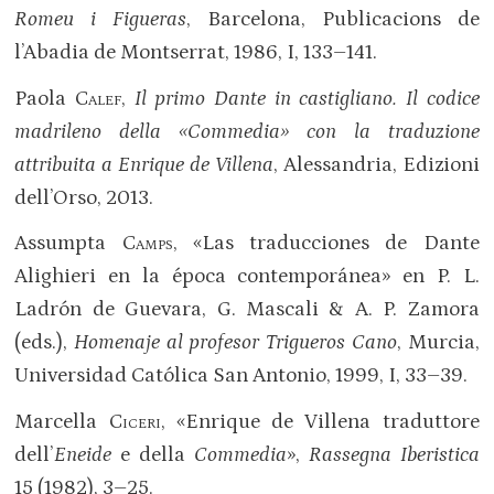
Romeu i Figueras
, Barcelona, Publicacions de
l’Abadia de Montserrat, 1986, I, 133–141.
Paola
Calef
,
Il primo Dante in castigliano. Il codice
madrileno della «
Commedia»
con la traduzione
attribuita a Enrique de Villena
, Alessandria, Edizioni
dell’Orso, 2013.
Assumpta
Camps
, «Las traducciones de Dante
Alighieri en la época contemporánea» en P. L.
Ladrón de Guevara, G. Mascali & A. P. Zamora
(eds.),
Homenaje al profesor
Trigueros Cano
, Murcia,
Universidad Católica San Antonio, 1999, I, 33–39.
Marcella
Ciceri
, «Enrique de Villena traduttore
dell’
Eneide
e della
Commedia
»,
Rassegna Iberistica
15 (1982), 3–25.