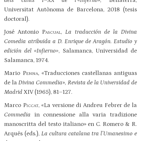
dels cants I–XX de l’«Inferno
», Bellaterra,
Universitat Autònoma de Barcelona, 2018 (tesis
doctoral).
José Antonio
Pascual
,
La traducción de la Divina
Comedia atribuida a D. Enrique de Aragón. Estudio y
edición del «Infierno»
, Salamanca, Universidad de
Salamanca, 1974.
Mario
Penna
, «Traducciones castellanas antiguas
de la
Divina Commedia
»,
Revista de la Universidad de
Madrid
XIV (1965), 81–127.
Marco
Piccat
, «La versione di Andreu Febrer de la
Commedia
in connessione alla varia tradizione
manoscritta del testo italiano» en C. Romero & R.
Arqués (eds.),
La cultura catalana tra l’Umanesimo e