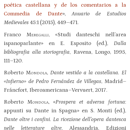
poética castellana y de los comentarios a la
Commedia de Dante
»,
Anuario de Estudios
Medievales
45:1 (2015), 449–471.
Franco
Meregalli
, «Studi danteschi nell’area
ispanoparlante» en E. Esposito (ed.),
Dalla
bibliografia alla storiografia
, Ravena, Longo, 1995,
111–120.
Roberto
Mondola
,
Dante vestido a la castellana. El
«
Infierno
»
de Pedro Fernández de Villegas
, Madrid–
Fráncfort, Iberoamericana–Vervuert, 2017.
Roberto
Mondola
, «
Prospera et adversa fortuna
:
appunti su Dante in Spagna» en S. Monti (ed.),
Dante oltre i confini. La ricezione dell’opera dantesca
nelle letterature altre
, Alessandria, Edizioni