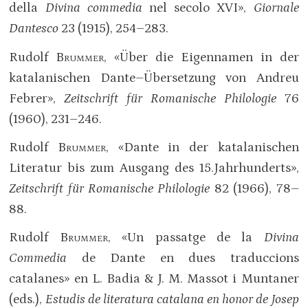
della
Divina commedia
nel secolo XVI»,
Giornale
Dantesco
23 (1915), 254–283.
Rudolf
Brummer
, «Über die Eigennamen in der
katalanischen Dante–Übersetzung von Andreu
Febrer»,
Zeitschrift für Romanische Philologie
76
(1960), 231–246.
Rudolf
Brummer
, «Dante in der katalanischen
Literatur bis zum Ausgang des 15.Jahrhunderts»,
Zeitschrift für Romanische Philologie
82 (1966), 78–
88.
Rudolf
Brummer
, «Un passatge de la
Divina
Commedia
de Dante en dues traduccions
catalanes» en L. Badia & J. M. Massot i Muntaner
(eds.),
Estudis de literatura catalana en honor de Josep