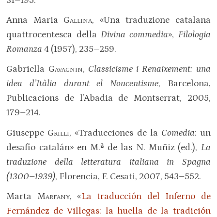
31–195.
Anna Maria
Gallina
, «Una traduzione catalana
quattrocentesca della
Divina commedia
»,
Filologia
Romanza
4 (1957), 235–259.
Gabriella
Gavagnin
,
Classicisme i Renaixement: una
idea d’Itàlia durant el Noucentisme
, Barcelona,
Publicacions de l’Abadia de Montserrat, 2005,
179–214.
Giuseppe
Grilli
, «Traducciones de la
Comedia
: un
desafío catalán» en M.ª de las N. Muñiz (ed.),
La
traduzione della letteratura italiana in Spagna
(1300–1939)
, Florencia, F. Cesati, 2007, 543–552.
Marta
Marfany
, «
La traducción del Inferno de
Fernández de Villegas: la huella de la tradición