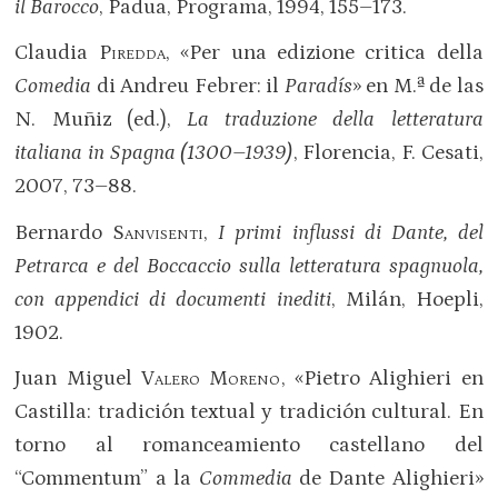
il Barocco
, Padua, Programa, 1994, 155–173.
Claudia
Piredda
, «Per una edizione critica della
Comedia
di Andreu Febrer: il
Paradís
» en M.ª de las
N. Muñiz (ed.),
La traduzione della letteratura
italiana in Spagna (1300–1939)
, Florencia, F. Cesati,
2007, 73–88.
Bernardo
Sanvisenti
,
I primi influssi di Dante, del
Petrarca e del Boccaccio sulla letteratura spagnuola,
con appendici di documenti inediti
, Milán, Hoepli,
1902.
Juan Miguel
Valero Moreno
, «Pietro Alighieri en
Castilla: tradición textual y tradición cultural. En
torno al romanceamiento castellano del
“Commentum” a la
Commedia
de Dante Alighieri»