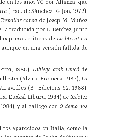
do en los años 70 por Alianza, que
erra
(trad. de Sánchez–Gijón, 1972),
z
Treballar cansa
de Josep M. Muñoz
ella traducida por E. Benítez, junto
las prosas críticas de
La literatura
, aunque en una versión fallida de
(Proa, 1980),
Diàlegs amb Leucó
de
allester (Alzira, Bromera, 1987),
La
iravitlles (B., Edicions 62, 1988).
ia, Euskal Liburu, 1984) de Xabier
1984), y al gallego con
O demo nos
itos aparecidos en Italia, como la