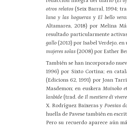
redacción íntegra del diario (
El of
otros relatos
(Seix Barral, 1994; tr
luna y las hogueras
y
El bello ver
Altamarea, 2018) por Melina Má
resultado particularmente activas
gallo
(2013) por Isabel Verdejo, en
mujeres solas
(2008) por Esther Be
También se han incorporado nuevos
1996) por Sixto Cortina; en cata
(Edicions 62, 1991) por Joan Tarr
Masdemon; en euskera
Muinoko e
lanbide
(trad. de
Il mestiere di viver
X. Rodríguez Baixeras y
Poesias d
huella de Pavese también en escrit
Pero su recuerdo aparece aún más 