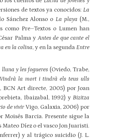
 o los cuentos de
Lucha de jóvenes y
versiones de textos ya conocidos:
La
ndo Sánchez Alonso o
La playa
(M.,
les como Pre–Textos o Lumen han
César Palma y
Antes de que cante el
a en la colina
, y en la segunda
Entre
 lluna y les fogueres
(Oviedo, Trabe,
Vindrà la mort i tindrà els teus ulls
., BCN Art directe, 2005) por Joan
rebieta, Ibaizabal, 1992) y
Bizitza
cio de vivir
Vigo, Galaxia, 2006) por
 Moisés Barcia. Presente sigue la
Mateo Díez o el vasco Jon Juaristi.
rrer) y al trágico suicidio (J. L.