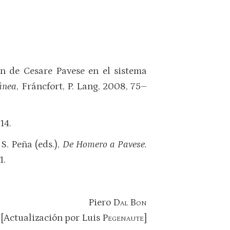
ión de Cesare Pavese en el sistema
ránea
, Fráncfort, P. Lang, 2008, 75–
14.
S. Peña (eds.),
De Homero a Pavese.
1.
Piero
Dal Bon
[Actualización por Luis
Pegenaute
]