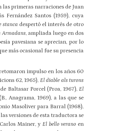
en las primeras narraciones de Juan
ús Fernández Santos (1959), cuya
e stanca
despertó el interés de otro
n Armadans
, ampliada luego en dos
oesía pavesiana se aprecian, por lo
 que más ocasional fue su presencia
s retomaron impulso en los años 60
cions 62, 1965),
El diable als turons
de Baltasar Porcel (Proa, 1967),
El
(B., Anagrama, 1969), a las que se
onio Masoliver para Barral (1968),
 las versiones de esta traductora se
é Carlos Mainer, y
El bello verano
en