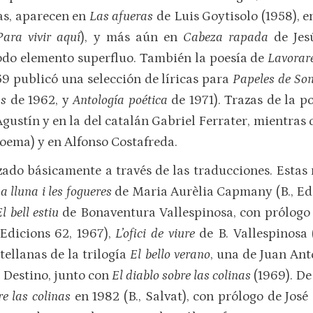
as, aparecen en
Las afueras
de Luis Goytisolo (1958), 
Para vivir aquí
), y más aún en
Cabeza rapada
de Jes
odo elemento superfluo. También la poesía de
Lavorar
59 publicó una selección de líricas para
Papeles de So
as
de 1962, y
Antología poética
de 1971). Trazas de la p
Agustín y en la del catalán Gabriel Ferrater, mientras
poema) y en Alfonso Costafreda.
izado básicamente a través de las traducciones. Esta
a lluna i les fogueres
de Maria Aurèlia Capmany (B., Edi
El bell estiu
de Bonaventura Vallespinosa, con prólogo 
Edicions 62, 1967),
L’ofici de viure
de B. Vallespinosa 
ellanas de la trilogía
El bello verano
, una de Juan Ant
 Destino, junto con
El diablo sobre las colinas
(1969). De
re las colinas
en 1982 (B., Salvat), con prólogo de Jos