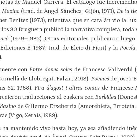
 notas de Manuel Carrera. El catálogo fue incrementa
u Masino
(trad. de Ángel Sánchez–Gijón, 1971),
De tu ti
her Benítez (1973), mientras que en catalán vio la lu
 de los 80 Bruguera publicó la narrativa completa, toda 
eucó
(1979–1982). Otras editoriales publicaron luego 
, Ediciones B, 1987; trad. de Elcio di Fiori) y la
Poesía
).
lamente con
Entre dones soles
de Francesc Vallverdú 
Cornellà de Llobregat, Falzia, 2018),
Poemes
de Josep B
ons 62, 1988),
Fira d’agost i altres contes
de Francesc M
ecieron traducciones al euskera con
Burkidea
(Donost
Masino
de Gillermo Etxeberria (Amorebieta, Erroteta, 
as (Vigo, Xerais, 1989).
 ha mantenido vivo hasta hoy, ya sea añadiendo inéd