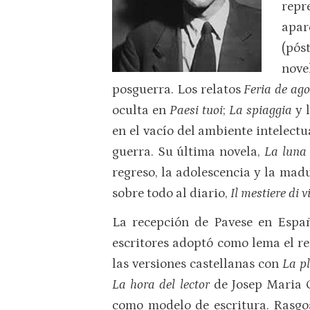
repr
apar
(pós
nove
posguerra. Los relatos
Feria de ag
oculta en
Paesi tuoi
;
La spiaggia
y 
en el vacío del ambiente intelectu
guerra. Su última novela,
La luna 
regreso, la adolescencia y la madu
sobre todo al diario,
Il mestiere di v
La recepción de Pavese en Espa
escritores adoptó como lema el re
las versiones castellanas con
La pl
La hora del lector
de Josep Maria C
como modelo de escritura. Rasgos 