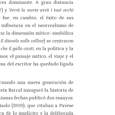
ces dominante. A gran distancia
7) y
Verrà la morte avrà i tuoi occhi
 fue, en cambio, el éxito de sus
n influencia en el neorrealismo de
orar la dimensión mítico–simbólica
,
Il diavolo sulle colline
) se centraron
che il gallo canti
, en la política y la
os: el paisaje mítico, el viaje y el
fama del escritor ha quedado ligada
 cuando una nueva generación de
eix Barral inauguró la historia de
 mismas fechas publicó dos ensayos:
isolo (1959), que citaban a Pavese
ca de lo implícito y la deliberada