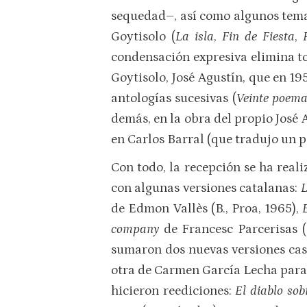
sequedad–, así como algunos tem
Goytisolo (
La isla
,
Fin de Fiesta
,
condensación expresiva elimina t
Goytisolo, José Agustín, que en 19
antologías sucesivas (
Veinte poem
demás, en la obra del propio José 
en Carlos Barral (que tradujo un 
Con todo, la recepción se ha real
con algunas versiones catalanas:
L
de Edmon Vallès (B., Proa, 1965),
company
de Francesc Parcerisas (
sumaron dos nuevas versiones cast
otra de Carmen García Lecha para
hicieron reediciones:
El diablo sob