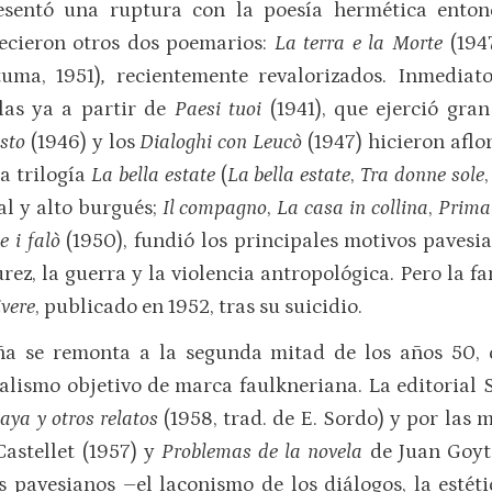
esentó una ruptura con la poesía hermética enton
ecieron otros dos poemarios:
La terra e la Morte
(194
tuma, 1951)
,
recientemente revalorizados. Inmediato
las ya a partir de
Paesi tuoi
(1941), que ejerció gra
osto
(1946) y los
Dialoghi con Leucò
(1947) hicieron afl
la trilogía
La bella estate
(
La bella estate
,
Tra donne sole
al y alto burgués;
Il compagno
,
La casa in collina
,
Prima 
e i falò
(1950), fundió los principales motivos pavesian
rez, la guerra y la violencia antropológica. Pero la 
ivere
, publicado en 1952, tras su suicidio.
ña se remonta a la segunda mitad de los años 50,
alismo objetivo de marca faulkneriana. La editorial S
aya y otros relatos
(1958, trad. de E. Sordo) y por las
astellet (1957) y
Problemas de la novela
de Juan Goyt
pavesianos –el laconismo de los diálogos, la estéti