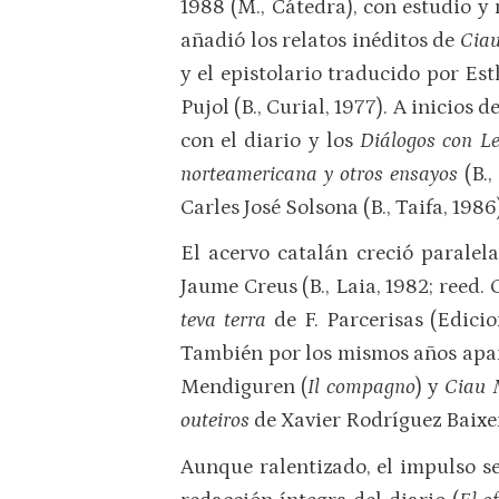
1988 (M., Cátedra), con estudio y
añadió los relatos inéditos de
Cia
y el epistolario traducido por Est
Pujol (B., Curial, 1977). A inicios
con el diario y los
Diálogos con L
norteamericana y otros ensayos
(B.
Carles José Solsona (B., Taifa, 1986
El acervo catalán creció parale
Jaume Creus (B., Laia, 1982; reed. 
teva terra
de F. Parcerisas (Edici
También por los mismos años apar
Mendiguren (
Il compagno
) y
Ciau 
outeiros
de Xavier Rodríguez Baixer
Aunque ralentizado, el impulso se