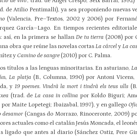
icio de vivir
, trad. de Ángel Crespo; Seix Barral, 1992)
ad. de Atilio Pentimalli), ya sea proponiendo nuevas 
ano
(Valencia, Pre–Textos, 2002 y 2006) por Ferna
rquez García–Lago. En tiempos recientes editoria
: así, en la primera se hallan
De tu tierra
(2008) por 
 una obra que reúne las novelas cortas
La cárcel
y
La cas
nítez y
Camino de sangre
(2010) por C. Palma.
 títulos a las lenguas minoritarias. En asturiano,
La
lán,
La platja
(B., Columna, 1990) por Antoni Vicens,
ida, y
19 poemes. Vindrà la mort i tindrà els teus ulls
(B
txea
(trad. de
La casa in collina
por Koldo Biguri; Amo
e
por Maite Lopetegi; Ibaizabal, 1997), y en gallego
Ofi
o desamor
(Cangas do Morrazo, Rinoceronte, 2009) por
ores actuales como el catalán Jesús Moncada, el leonés 
ligado que antes al diario (Sánchez Ostiz, Pere Gimfe