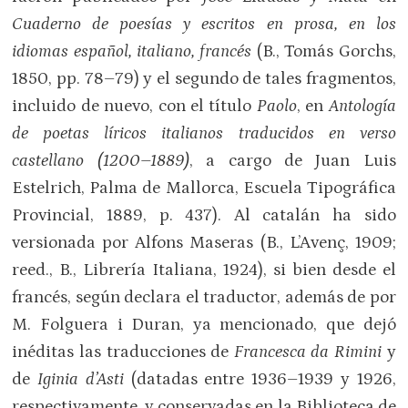
Cuaderno de poesías y escritos en prosa, en los
idiomas español, italiano, francés
(B., Tomás Gorchs,
1850, pp. 78–79) y el segundo de tales fragmentos,
incluido de nuevo, con el título
Paolo
, en
Antología
de poetas líricos italianos traducidos en verso
castellano (1200–1889)
, a cargo de Juan Luis
Estelrich, Palma de Mallorca, Escuela Tipográfica
Provincial, 1889, p. 437). Al catalán ha sido
versionada por Alfons Maseras (B., L’Avenç, 1909;
reed., B., Librería Italiana, 1924), si bien desde el
francés, según declara el traductor, además de por
M. Folguera i Duran, ya mencionado, que dejó
inéditas las traducciones de
Francesca da Rimini
y
de
Iginia d’Asti
(datadas entre 1936–1939 y 1926,
respectivamente, y conservadas en la Biblioteca de