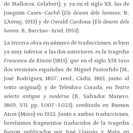
de Mallorca, Gelabert), y, ya en el siglo XX, las de
Joaquim Cases–Carbó (
Els deures dels homens
, B.,
L’Avenç, 1915) y de Osvald Cardona (
Els deures dels
homes
, B., Barcino–Ariel, 1953).
La tercera obra en número de traducciones, si bien
ya muy inferior a las dos anteriores, es la tragedia
Francesca da Rimini
(1815), que en el siglo XIX tuvo
dos versiones españolas: de Miguel Pastorfido (M.,
José Rodríguez, 1857; reed., Cádiz, 1861, junto al
texto original); y de Telesforo Corada, en
Teatro
selecto antiguo y moderno
(B., Salvador Manero,
1869, VII, pp. 1.007–1.023), reeditada en Buenos
Aires (Moro) en 1922. Junto a ambas traducciones,
brevísimos fragmentos traducidos de la tragedia
fueron publicados por José Llausás y Mata en