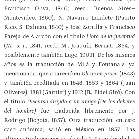
Francisco Oliva, 1840; reed., Buenos Aires–
Montevideo, 1860), N. Navarro Landete (Puerto
Rico, S. Dalmau, 1840) y José Zorrilla y Francisco
Pareja de Alarcón con el título
Libro de la juventud
(M., s. i., 1841; reed., M., Joaquín Bernat, 1864; y
posiblemente también Lugo, 1903). De los mismos
años es la traducción de Milá y Fontanals, ya
mencionada, que apareció en
Obras en prosa
(1843)
y también reeditada en 1848, 1853 y 1864 (Juan
Oliveres), 1881 (Garnier) y 1912 (B., Fidel Giró). Con
el título
Discurso dirijido a un amigo (De los deberes
del hombre)
fue traducida libremente por J.
Rodrigo (Bogotá, 1857). Otra traducción, en este
caso anónima, salió en México en 1857. Las
últimas traducciones en el siglo XIX son dos de los