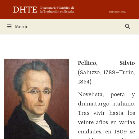
Saltar
al
contenido
Menú
Pellico, Silvio
(Saluzzo, 1789–Turín,
1854)
Novelista, poeta y
dramaturgo italiano.
Tras vivir hasta los
veinte años en varias
ciudades, en 1809 se