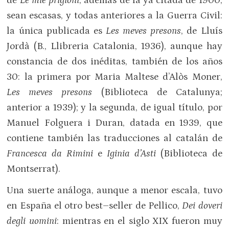
de
Le mie prigioni
, además de la ya citada de 1900,
sean escasas, y todas anteriores a la Guerra Civil:
la única publicada es
Les meves presons
, de Lluís
Jordà (B., Llibreria Catalonia, 1936), aunque hay
constancia de dos inéditas, también de los años
30: la primera por Maria Maltese d’Alòs Moner,
Les meves presons
(Biblioteca de Catalunya;
anterior a 1939); y la segunda, de igual título, por
Manuel Folguera i Duran, datada en 1939, que
contiene también las traducciones al catalán de
Francesca da Rimini
e
Iginia d’Asti
(Biblioteca de
Montserrat).
Una suerte análoga, aunque a menor escala, tuvo
en España el otro best–seller de Pellico,
Dei doveri
degli uomini
: mientras en el siglo XIX fueron muy