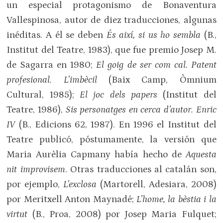
un especial protagonismo de Bonaventura
Vallespinosa, autor de diez traducciones, algunas
inéditas. A él se deben
És així, si us ho sembla
(B.,
Institut del Teatre, 1983), que fue premio Josep M.
de Sagarra en 1980;
El goig de ser com cal. Patent
profesional. L’imbècil
(Baix Camp, Òmnium
Cultural, 1985);
El joc dels papers
(Institut del
Teatre, 1986),
Sis personatges en cerca d’autor. Enric
IV
(B., Edicions 62, 1987). En 1996 el Institut del
Teatre publicó, póstumamente, la versión que
Maria Aurèlia Capmany había hecho de
Aquesta
nit improvisem
. Otras traducciones al catalán son,
por ejemplo,
L’exclosa
(Martorell, Adesiara, 2008)
por Meritxell Anton Maynadé;
L’home, la bèstia i la
virtut
(B., Proa, 2008) por Josep Maria Fulquet;