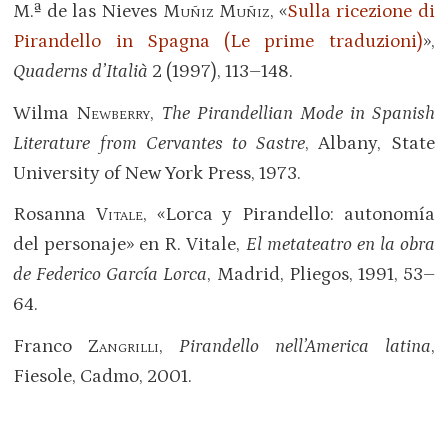
M.ª de las Nieves
Muñiz Muñiz
, «
Sulla ricezione di
Pirandello in Spagna (Le prime traduzioni)
»,
Quaderns d’Italià
2 (1997), 113–148.
Wilma
Newberry
,
The Pirandellian Mode in Spanish
Literature from Cervantes to Sastre
, Albany, State
University of New York Press, 1973.
Rosanna
Vitale
, «Lorca y Pirandello: autonomía
del personaje» en R. Vitale,
El metateatro en la obra
de Federico García Lorca
, Madrid, Pliegos, 1991, 53–
64.
Franco
Zangrilli
,
Pirandello nell’America latina
,
Fiesole, Cadmo, 2001.