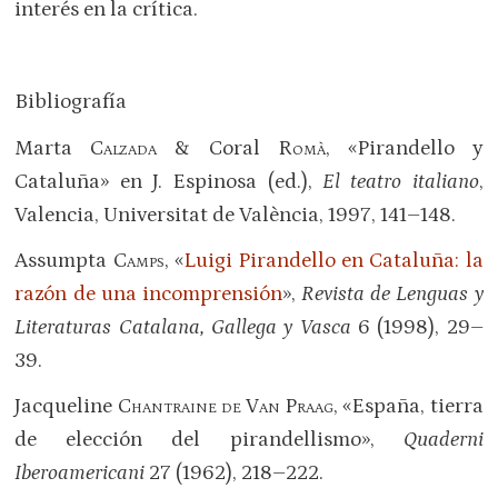
interés en la crítica.
Bibliografía
Marta
Calzada
& Coral
Romà
, «Pirandello y
Cataluña» en J. Espinosa (ed.),
El teatro italiano
,
Valencia, Universitat de València, 1997, 141–148.
Assumpta
Camps
, «
Luigi Pirandello en Cataluña: la
razón de una incomprensión
»,
Revista de Lenguas y
Literaturas Catalana, Gallega y Vasca
6 (1998), 29–
39.
Jacqueline
Chantraine de Van Praag
, «España, tierra
de elección del pirandellismo»,
Quaderni
Iberoamericani
27 (1962), 218–222.