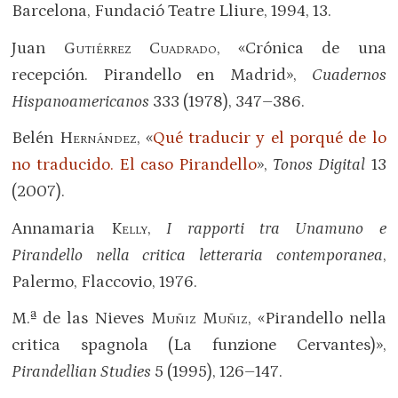
Barcelona, Fundació Teatre Lliure, 1994, 13.
Juan
Gutiérrez Cuadrado
, «Crónica de una
recepción. Pirandello en Madrid»,
Cuadernos
Hispanoamericanos
333 (1978), 347–386.
Belén
Hernández
, «
Qué traducir y el porqué de lo
no traducido. El caso Pirandello
»,
Tonos Digital
13
(2007).
Annamaria
Kelly
,
I rapporti tra Unamuno e
Pirandello nella critica letteraria contemporanea
,
Palermo, Flaccovio, 1976.
M.ª de las Nieves
Muñiz Muñiz
, «Pirandello nella
critica spagnola (La funzione Cervantes)»,
Pirandellian Studies
5 (1995), 126–147.