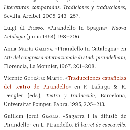
Literaturas comparadas. Tradiciones y traducciones
,
Sevilla, Arcibel, 2005, 243–257.
Luigi di
Filippo
, «Pirandello in Spagna»,
Nuova
Antologia
(junio 1964), 198–206.
Anna Maria
Gallina
, «Pirandello in Catalogna» en
Atti del congresso internazionale di studi pirandelliani
,
Florencia, Le Monnier, 1967, 201–208.
Vicente
González Martín
, «
Traducciones españolas
del teatro de Pirandello
» en F. Lafarga & R.
Dengler (eds.),
Teatro y traducción
, Barcelona,
Universitat Pompeu Fabra, 1995, 205–213.
Guillem–Jordi
Graells
, «Sagarra i la difusió de
Pirandello» en L. Pirandello,
El barret de cascavells
,