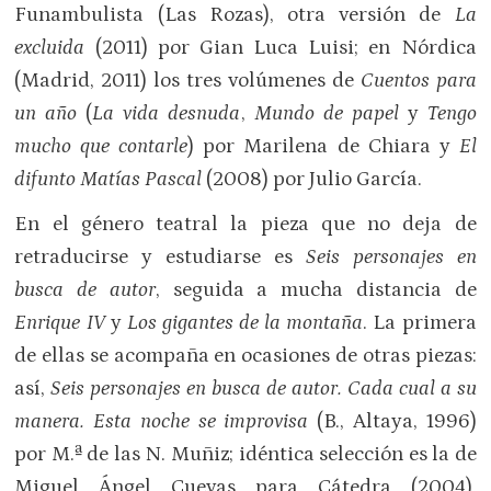
Funambulista (Las Rozas), otra versión de
La
excluida
(2011) por Gian Luca Luisi; en Nórdica
(Madrid, 2011) los tres volúmenes de
Cuentos para
un año
(
La vida desnuda
,
Mundo de papel
y
Tengo
mucho que contarle
) por Marilena de Chiara y
El
difunto Matías Pascal
(2008) por Julio García.
En el género teatral la pieza que no deja de
retraducirse y estudiarse es
Seis personajes en
busca de autor
, seguida a mucha distancia de
Enrique IV
y
Los gigantes de la montaña
. La primera
de ellas se acompaña en ocasiones de otras piezas:
así,
Seis personajes en busca de autor. Cada cual a su
manera. Esta noche se improvisa
(B., Altaya, 1996)
por M.ª de las N. Muñiz; idéntica selección es la de
Miguel Ángel Cuevas para Cátedra (2004).