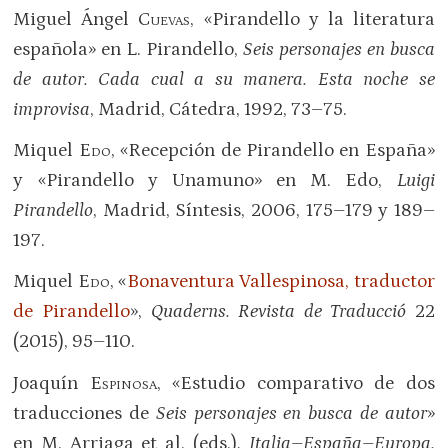
Miguel Ángel
Cuevas
, «Pirandello y la literatura
española» en L. Pirandello,
Seis personajes en busca
de autor. Cada cual a su manera. Esta noche se
improvisa
, Madrid, Cátedra, 1992, 73–75.
Miquel
Edo
, «Recepción de Pirandello en España»
y «Pirandello y Unamuno» en M. Edo,
Luigi
Pirandello
, Madrid, Síntesis, 2006, 175–179 y 189–
197.
Miquel
Edo
, «
Bonaventura Vallespinosa, traductor
de Pirandello
»,
Quaderns. Revista de Traducció
22
(2015), 95–110.
Joaquín
Espinosa
, «Estudio comparativo de dos
traducciones de
Seis personajes en busca de autor
»
en M. Arriaga et al. (eds.),
Italia–España–Europa.