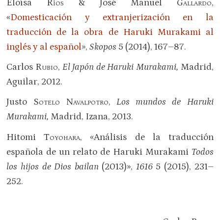
Eloísa
Ríos
& José Manuel
Gallardo
,
«
Domesticación y extranjerización en la
traducción de la obra de Haruki Murakami al
inglés y al español
»,
Skopos
5 (2014), 167–87.
Carlos
Rubio
,
El Japón de Haruki Murakami,
Madrid,
Aguilar, 2012.
Justo
Sotelo Navalpotro
,
Los mundos de Haruki
Murakami,
Madrid, Izana, 2013.
Hitomi
Toyohara
, «Análisis de la traducción
española de un relato de Haruki Murakami
Todos
los hijos de Dios bailan
(2013)»,
1616
5 (2015), 231–
252.