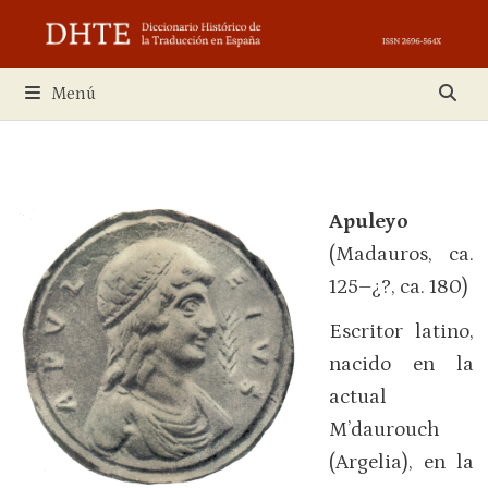
Saltar
al
contenido
Menú
Apuleyo
(Madauros, ca.
125–¿?, ca. 180)
Escritor latino,
nacido en la
actual
M’daurouch
(Argelia), en la