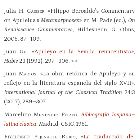
Julia H.
Gaisser
, «Filippo Beroaldo’s Commentary
on Apuleius’s
Metamorphoses
» en M. Pade (ed.),
On
Renaissance Commentaries
, Hildesheim, G. Olms,
2005, 87–109.
Juan
Gil
, «
Apuleyo en la Sevilla renacentista
»,
Habis
23 (1992), 297–306. <>
Juan
Martos
, «La obra retórica de Apuleyo y su
reflejo en la literatura española del siglo XVII»,
International Journal of the Classical Tradition
24:3
(2017), 289–307.
Marcelino
Menéndez Pelayo
,
Bibliografía hispano–
latina clásica
, Madrid, CSIC, 1951.
Francisco
Pejenaute Rubio
, «
La traducción del