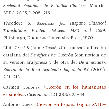
Sociedad Española de Estudios Clásicos
, Madrid,
SEEC, 2005, I, 205–216.
Theodore S.
Beardsley Jr.
,
Hispano–Classical
Translations Printed Between 1482 and 1699
,
Pittsburgh, Duquesne University Press, 1970.
Lluís
Cabré
& Jaume
Torró
. «Una nueva traducción
catalana del
De officiis
de Cicerón (con noticia de
su versión aragonesa y de otra del
De amicitia
)»,
Boletín de la Real Academia Española
87 (2007),
201–213.
Carmen
Codoñer
, «
Cicerón en los humanistas
españoles
»,
Ciceroniana
12 (2006), 25–44.
Antonio
Duplá
, «
Cicerón en España (siglos XVIII–