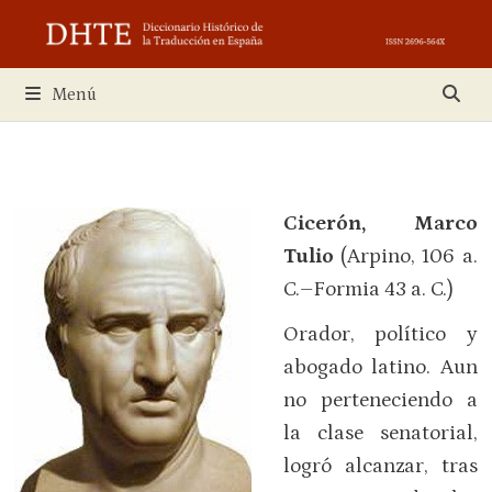
Saltar
al
contenido
Menú
Cicerón, Marco
Tulio
(Arpino, 106 a.
C.–Formia 43 a. C.)
Orador, político y
abogado latino. Aun
no perteneciendo a
la clase senatorial,
logró alcanzar, tras