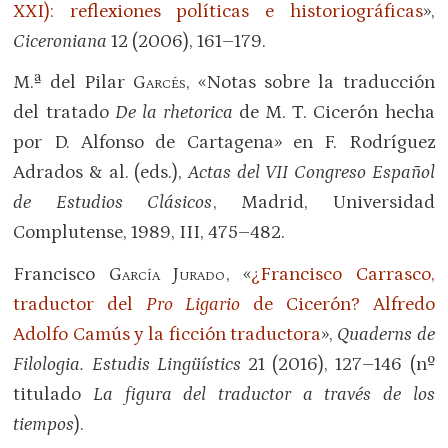
XXI): reflexiones políticas e historiográficas
»,
Ciceroniana
12 (2006), 161–179.
M.ª del Pilar
Garcés
, «Notas sobre la traducción
del tratado
De la rhetorica
de M. T. Cicerón hecha
por D. Alfonso de Cartagena» en F. Rodríguez
Adrados & al. (eds.),
Actas del VII Congreso Español
de Estudios Clásicos
, Madrid, Universidad
Complutense, 1989, III, 475–482.
Francisco
García Jurado
, «
¿Francisco Carrasco,
traductor del
Pro Ligario
de Cicerón? Alfredo
Adolfo Camús y la ficción traductora
»,
Quaderns de
Filologia. Estudis Lingüístics
21 (2016), 127–146 (nº
titulado
La figura del traductor a través de los
tiempos
).