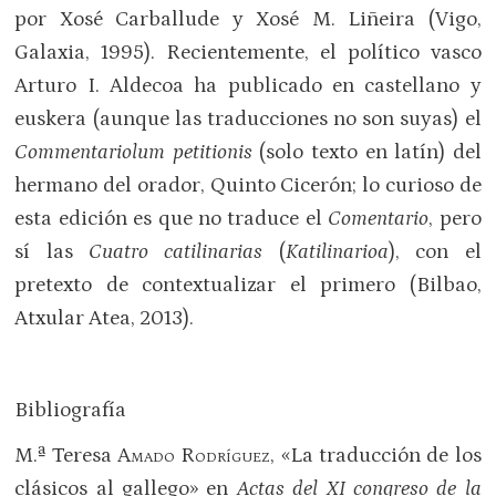
por Xosé Carballude y Xosé M. Liñeira (Vigo,
Galaxia, 1995). Recientemente, el político vasco
Arturo I. Aldecoa ha publicado en castellano y
euskera (aunque las traducciones no son suyas) el
Commentariolum petitionis
(solo texto en latín) del
hermano del orador, Quinto Cicerón; lo curioso de
esta edición es que no traduce el
Comentario
, pero
sí las
Cuatro catilinarias
(
Katilinarioa
), con el
pretexto de contextualizar el primero (Bilbao,
Atxular Atea, 2013).
Bibliografía
M.ª Teresa
Amado Rodríguez
, «La traducción de los
clásicos al gallego» en
Actas del XI congreso de la