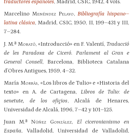
traductores españoles
, Madrid, CSIC, 1942, 4 vols.
Marcelino
Menéndez Pelayo
,
Bibliografía hispano–
latina clásica
, Madrid, CSIC, 1950, II, 199–431 y III,
7–284.
J. M.ª
Morató
, «Introducció» en F. Valentí,
Traducció
de les Paradoxa de Ciceró. Parlament al Gran e
General Consell
, Barcelona, Biblioteca Catalana
d’Obres Antigues, 1959, 4–32.
María
Morrás
, «Los libros de Tulio» e «Historia del
texto» en A. de Cartagena,
Libros de Tulio: de
senetute, de los ofiçios
, Alcalá de Henares,
Universidad de Alcalá, 1996, 7–42 y 101–125.
Juan M.ª
Núñez González
,
El ciceronianismo en
España
, Valladolid, Universidad de Valladolid,