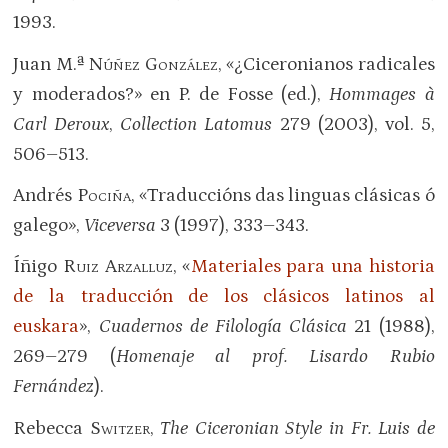
1993.
Juan M.ª
Núñez González
, «¿Ciceronianos radicales
y moderados?» en P. de Fosse (ed.),
Hommages à
Carl Deroux
,
Collection Latomus
279 (2003), vol. 5,
506–513.
Andrés
Pociña
, «Traduccións das linguas clásicas ó
galego»,
Viceversa
3 (1997), 333–343.
Íñigo
Ruiz Arzalluz
, «
Materiales para una historia
de la traducción de los clásicos latinos al
euskara
»,
Cuadernos de Filología Clásica
21 (1988),
269–279 (
Homenaje al prof. Lisardo Rubio
Fernández
).
Rebecca
Switzer
,
The Ciceronian Style in Fr. Luis de