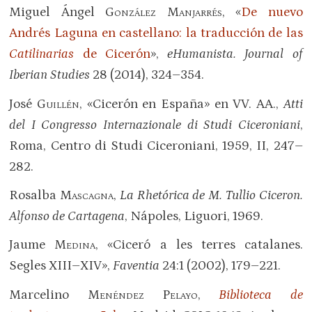
Miguel Ángel
González Manjarrés
, «
De nuevo
Andrés Laguna en castellano: la traducción de las
Catilinarias
de Cicerón
»,
eHumanista.
Journal
of
Iberian Studies
28 (2014), 324–354.
José
Guillén
, «Cicerón en España» en VV. AA.,
Atti
del I Congresso Internazionale di Studi Ciceroniani
,
Roma, Centro di Studi Ciceroniani, 1959, II, 247–
282.
Rosalba
Mascagna
,
La Rhetórica de M. Tullio Ciceron.
Alfonso de Cartagena
, Nápoles, Liguori, 1969.
Jaume
Medina
, «Ciceró a les terres catalanes.
Segles XIII–XIV»,
Faventia
24:1 (2002), 179–221.
Marcelino
Menéndez Pelayo
,
Biblioteca de