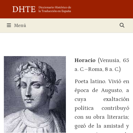
Saltar
al
contenido
Menú
Horacio
(Venusia, 65
a. C.–Roma, 8 a. C.)
Poeta latino. Vivió en
época de Augusto, a
cuya exaltación
política contribuyó
con su obra literaria;
gozó de la amistad y