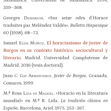
Salamanca, Universidad de Salamanca, 1994,
359–368.
Georges
Demerson
, «Sur seize odes d’Horace
traduites par Meléndez Valdés»,
Bulletin Hispanique
60 (1958), 68–72.
Ismael
Elías Muñoz
,
El horacianismo de Javier de
Burgos en su contexto histórico, sociocultural y
literario
, Madrid, Universidad Complutense de
Madrid, 2016 (tesis doctoral).
Juan C.
Gay Armenteros
,
Javier de Burgos
, Granada,
Comares, 1999.
M.ª Rosa
Lida de Malkiel
, «Horacio en la literatura
mundial» en M.ª R. Lida,
La tradición clásica en
España
, Barcelona, Ariel, 1975, 253–267.