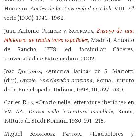
Horacio»,
Anales de la Universidad de Chile
VIII, 2.ª
serie (1930), 1943–1962.
Juan Antonio
Pellicer y Saforcada
,
Ensayo de una
biblioteca de traductores españoles
, Madrid, Antonio
de Sancha, 1778; ed. facsimilar Cáceres,
Universidad de Extremadura, 2002.
José
Quiñones
, «America latina» en S. Mariotti
(dir.),
Orazio. Enciclopedia oraziana
, Roma, Istituto
della Enciclopedia Italiana, 1998, III, 527–530.
Carles
Riba
, «Orazio nelle letterature iberiche» en
VV. AA.,
Orazio nella letteratura mondiale
, Roma,
Istituto di Studi Romani, 1936, 191–218.
Miguel
Rodríguez Pantoja
, «Traductores y