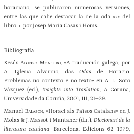
horaciano, se publicaron numerosas versiones,
entre las que cabe destacar la de la oda
xxx
del
libro
iii
por Josep Maria Casas i Homs.
Bibliografía
Xesús
Alonso Montero
, «A traducción galega, por
A. Iglesia Alvariño, das
Odas
de Horacio.
Problemas no contexto e no texto» en A. L. Soto
Vázquez (ed.),
Insights into Traslation
, A Coruña,
Universidade da Coruña, 2001, III, 21–29.
Manuel
Balasch
, «Horaci als Països Catalans» en J.
Molas & J. Massot i Muntaner (dir.),
Diccionari de la
literatura catalana
, Barcelona, Edicions 62, 1979,