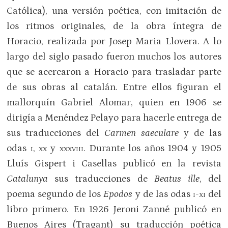
Católica), una versión poética, con imitación de
los ritmos originales, de la obra íntegra de
Horacio, realizada por Josep Maria Llovera. A lo
largo del siglo pasado fueron muchos los autores
que se acercaron a Horacio para trasladar parte
de sus obras al catalán. Entre ellos figuran el
mallorquín Gabriel Alomar, quien en 1906 se
dirigía a Menéndez Pelayo para hacerle entrega de
sus traducciones del
Carmen saeculare
y de las
odas
i
,
xx
y
xxxviii
. Durante los años 1904 y 1905
Lluís Gispert i Casellas publicó en la revista
Catalunya
sus traducciones de
Beatus ille
, del
poema segundo de los
Epodos
y de las odas
i-xi
del
libro primero. En 1926 Jeroni Zanné publicó en
Buenos Aires (Tragant) su traducción poética