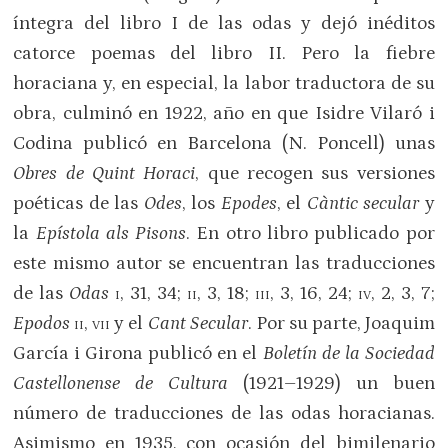
íntegra del libro I de las odas y dejó inéditos
catorce poemas del libro II. Pero la fiebre
horaciana y, en especial, la labor traductora de su
obra, culminó en 1922, año en que Isidre Vilaró i
Codina publicó en Barcelona (N. Poncell) unas
Obres de Quint Horaci
, que recogen sus versiones
poéticas de las
Odes
, los
Epodes
, el
Càntic secular
y
la
Epístola als Pisons
. En otro libro publicado por
este mismo autor se encuentran las traducciones
de las
Odas
i
, 31, 34;
ii
, 3, 18;
iii
, 3, 16, 24;
iv
, 2, 3, 7;
Epodos
ii
,
vii
y el
Cant Secular
. Por su parte, Joaquim
García i Girona publicó en el
Boletín de la Sociedad
Castellonense de Cultura
(1921–1929) un buen
número de traducciones de las odas horacianas.
Asimismo en 1935, con ocasión del bimilenario