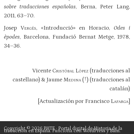
sobre traducciones españolas
, Berna, Peter Lang,
2011, 63–70.
Josep
Vergés
, «Introducció» en Horacio,
Odes i
èpodes
, Barcelona, Fundació Bernat Metge, 1978,
34–36.
Vicente
Cristóbal López
(traducciones al
castellano) & Jaume
Medina (†)
(traducciones al
catalán)
[Actualización por Francisco
Lafarga
]
Copyright © 2026
PHTE · Portal digital de Historia de la
traducción en España
. Funciona con
WordPress
y
Bam
.