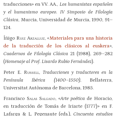
traducciones» en VV. AA.,
Los humanistas españoles
y el humanismo europeo. IV Simposio de Filología
Clásica
, Murcia, Universidad de Murcia, 1990, 91–
124.
Íñigo
Ruiz Arzalluz
, «
Materiales para una historia
de la traducción de los clásicos al euskera
»,
Cuadernos de Filología Clásica
21 (1988), 269–282
(
Homenaje al Prof. Lisardo Rubio Fernández
).
Peter E.
Russell
,
Traducciones y traductores en la
Península Ibérica (1400–1550)
, Bellaterra,
Universitat Autònoma de Barcelona, 1985.
Francisco
Salas Salgado
, «
Arte poética
de Horacio,
en traducción de Tomás de Iriarte (1777)» en F.
Lafarga & L. Pegenaute (eds.),
Cincuenta estudios