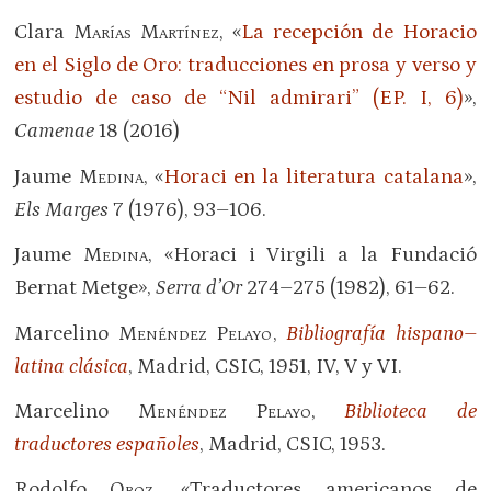
Clara
Marías Martínez
, «
La recepción de Horacio
en el Siglo de Oro: traducciones en prosa y verso y
estudio de caso de “Nil admirari” (EP. I, 6)
»,
Camenae
18 (2016)
Jaume
Medina
, «
Horaci en la literatura catalana
»,
Els Marges
7 (1976), 93–106.
Jaume
Medina
, «Horaci i Virgili a la Fundació
Bernat Metge»,
Serra d’Or
274–275 (1982), 61–62.
Marcelino
Menéndez Pelayo
,
Bibliografía hispano–
latina clásica
, Madrid, CSIC, 1951, IV, V y VI.
Marcelino
Menéndez Pelayo
,
Biblioteca de
traductores españoles
, Madrid, CSIC, 1953.
Rodolfo
Oroz
, «Traductores americanos de