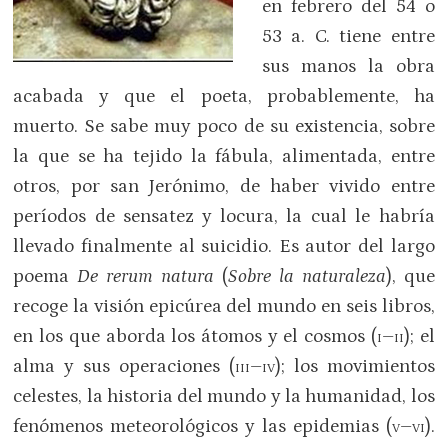
en febrero del 54 o
53 a. C. tiene entre
sus manos la obra
acabada y que el poeta, probablemente, ha
muerto. Se sabe muy poco de su existencia, sobre
la que se ha tejido la fábula, alimentada, entre
otros, por san Jerónimo, de haber vivido entre
períodos de sensatez y locura, la cual le habría
llevado finalmente al suicidio. Es autor del largo
poema
De rerum natura
(
Sobre la naturaleza
), que
recoge la visión epicúrea del mundo en seis libros,
en los que aborda los átomos y el cosmos (
i–ii
); el
alma y sus operaciones (
iii–iv
); los movimientos
celestes, la historia del mundo y la humanidad, los
fenómenos meteorológicos y las epidemias (
v–vi
).