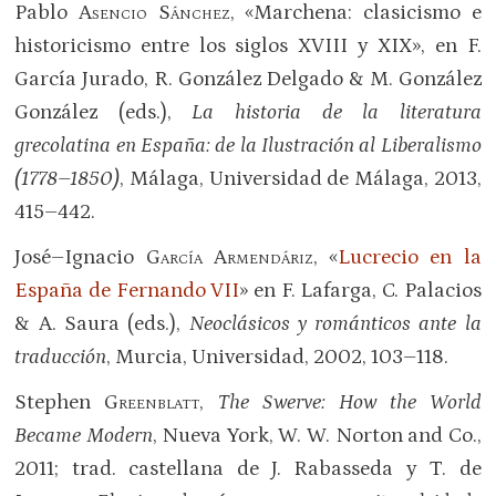
Pablo
Asencio Sánchez
, «Marchena: clasicismo e
historicismo entre los siglos XVIII y XIX», en F.
García Jurado, R. González Delgado & M. González
González (eds.),
La historia de la literatura
grecolatina en España: de la Ilustración al Liberalismo
(1778–1850)
, Málaga, Universidad de Málaga, 2013,
415–442.
José–Ignacio
García Armendáriz
, «
Lucrecio en la
España de Fernando VII
» en F. Lafarga, C. Palacios
& A. Saura (eds.),
Neoclásicos y románticos ante la
traduc­ción
, Murcia, Universidad, 2002, 103–118.
Stephen
Greenblatt
,
The Swerve: How the World
Became Modern
, Nueva York, W. W. Norton and Co.,
2011; trad. castellana de J. Rabasseda y T. de