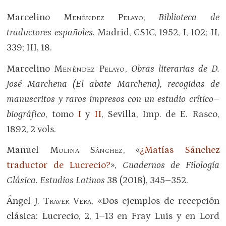
Marcelino
Menéndez Pelayo
,
Biblioteca de
traductores españoles
, Madrid, CSIC, 1952, I, 102; II,
339; III, 18.
Marcelino
Menéndez Pelayo
,
Obras literarias de D.
José Marchena (El abate Marchena), recogidas de
manuscritos y raros impresos con un estudio crítico–
biográfico
, tomo
I
y
II
, Sevilla, Imp. de E. Rasco,
1892, 2 vols.
Manuel
Molina Sánchez
, «
¿Matías Sánchez
traductor de Lucrecio?
»,
Cuadernos de Filología
Clásica. Estudios Latinos
38 (2018), 345–352.
Ángel J.
Traver Vera
, «Dos ejemplos de recepción
clásica: Lucrecio, 2, 1–13 en Fray Luis y en Lord