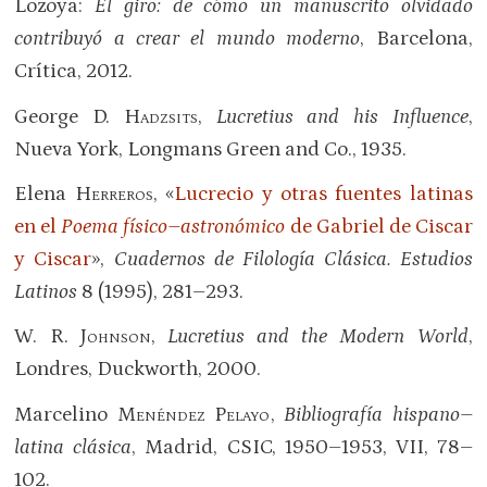
Lozoya:
El giro: de cómo un manuscrito olvidado
contribuyó a crear el mundo moderno
, Barcelona,
Crítica, 2012.
George D.
Hadzsits
,
Lucretius and his Influence
,
Nueva York, Longmans Green and Co., 1935.
Elena
Herreros
, «
Lucrecio y otras fuentes latinas
en el
Poema físico–astronómico
de Gabriel de Ciscar
y Ciscar
»,
Cuadernos de Filología Clásica. Estudios
Latinos
8 (1995), 281–293.
W. R.
Johnson
,
Lucretius and the Modern World
,
Londres, Duckworth, 2000.
Marcelino
Menéndez Pelayo
,
Bibliografía hispano–
latina clásica
, Madrid, CSIC, 1950–1953, VII, 78–
102.