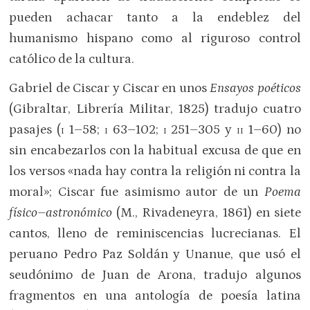
pueden achacar tanto a la endeblez del
humanismo hispano como al riguroso control
católico de la cultura.
Gabriel de Ciscar y Ciscar en unos
Ensayos poéticos
(Gibraltar, Librería Militar, 1825) tradujo cuatro
pasajes (
i
1–58;
i
63–102;
i
251–305 y
ii
1–60) no
sin encabezarlos con la habitual excusa de que en
los versos «nada hay contra la religión ni contra la
moral»; Ciscar fue asimismo autor de un
Poema
físico–astronómico
(M., Rivadeneyra, 1861) en siete
cantos, lleno de reminiscencias lucrecianas. El
peruano Pedro Paz Soldán y Unanue, que usó el
seudónimo de Juan de Arona, tradujo algunos
fragmentos en una antología de poesía latina