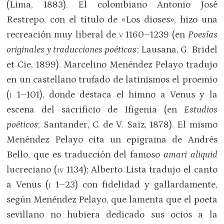
(Lima, 1883). El colombiano Antonio José
Restrepo, con el título de «Los dioses», hizo una
recreación muy liberal de
v
1160–1239 (en
Poesías
originales y traducciones poéticas
; Lausana, G. Bridel
et Cie, 1899). Marcelino Menéndez Pelayo tradujo
en un castellano trufado de latinismos el proemio
(
i
1–101), donde destaca el himno a Venus y la
escena del sacrificio de Ifigenia (en
Estudios
poéticos
; Santander, C. de V. Saiz, 1878). El mismo
Menéndez Pelayo cita un epigrama de Andrés
Bello, que es traducción del famoso
amari aliquid
lucreciano (
iv
1134); Alberto Lista tradujo el canto
a Venus (
i
1–23) con fidelidad y gallardamente,
según Menéndez Pelayo, que lamenta que el poeta
sevillano no hubiera dedicado sus ocios a la