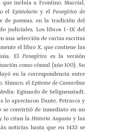
 que incluía a Frontino, Marcial,
do el
Epistolario
y el
Panegírico de
os de poemas, en la tradición del
o judiciales. Los libros I–IX del
n una selección de cartas escritas
ente el libro X, que contiene las
inia. El
Panegírico
es la versión
función como cónsul (año 100). Su
fluyó en la correspondencia entre
o, Símaco, el
Epitome de Caesaribus
Media: Eginardo de Selignenstadt,
s lo apreciaron Dante, Petrarca y
co
se convirtió de inmediato en un
 y lo citan la
Historia Augusta
y las
más noticias hasta que en 1433 se