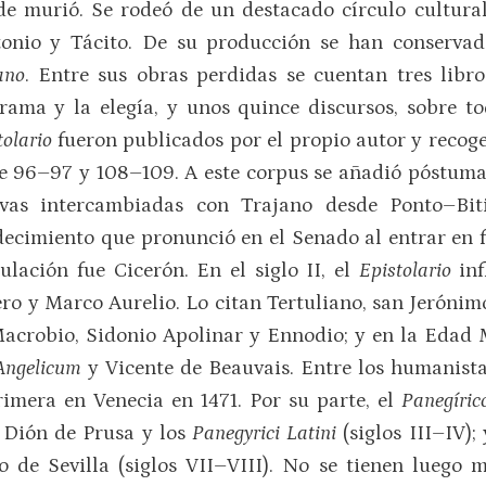
e murió. Se rodeó de un destacado círculo cultural
tonio y Tácito. De su producción se han conserva
ano
. Entre sus obras perdidas se cuentan tres libr
rama y la elegía, y unos quince discursos, sobre tod
tolario
fueron publicados por el propio autor y recoge
e 96–97 y 108–109. A este corpus se añadió póstumam
ivas intercambiadas con Trajano desde Ponto–Bit
decimiento que pronunció en el Senado al entrar en 
lación fue Cicerón. En el siglo II, el
Epistolario
in
ero y Marco Aurelio. Lo citan Tertuliano, san Jerónim
 Macrobio, Sidonio Apolinar y Ennodio; y en la Edad 
 Angelicum
y Vicente de Beauvais. Entre los humanista
rimera en Venecia en 1471. Por su parte, el
Panegíri
 Dión de Prusa y los
Panegyrici Latini
(siglos III–IV);
o de Sevilla (siglos VII–VIII). No se tienen luego 