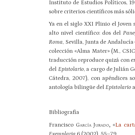
Instituto de Estudios Políticos, 
sobre criterios científicos más sóli
Ya en el siglo XXI Plinio el Joven 
alto nivel científico: dos del
Pane
Roma
, Sevilla, Junta de Andalucí
colección «Alma Mater» (M., CSIC
traducción reproduce quizá con ex
del
Epistolario
, a cargo de Julián 
Cátedra, 2007), con apéndices so
antología bilingüe del
Epistolario
a
Bibliografía
Francisco
García Jurado
,
«
La cart
Exemplaria
6 (2002), 55–79.