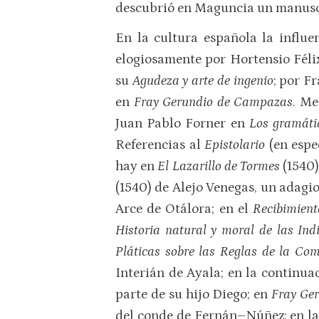
descubrió en Maguncia un manuscri
En la cultura española la influe
elogiosamente por Hortensio Féli
su
Agudeza y arte de ingenio
; por F
en
Fray Gerundio de Campazas
. Me
Juan Pablo Forner en
Los gramáti
Referencias al
Epistolario
(en espe
hay en
El Lazarillo de Tormes
(1540)
(1540) de Alejo Venegas, un adagio 
Arce de Otálora; en el
Recibimient
Historia natural y moral de las In
Pláticas sobre las Reglas de la Co
Interián de Ayala; en la continua
parte de su hijo Diego; en
Fray Ge
del conde de Fernán–Núñez; en la 