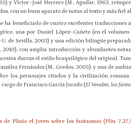
1955) y Víctor–José Herrero (M., Aguilar, 1963; reimpr
dos, con un buen aparato de notas al texto y más fiel al
se ha beneficiado de cuatro excelentes traducciones al
gírico
, una por Daniel López–Cañete (en el volume
a–U. de Sevilla, 2003) y una edición bilingüe prepara
, 2010), con amplia introducción y abundantes notas,
cesiva dureza el estilo braquilógico del original. Ta
González Fernández (M., Gredos, 2005); y una de ambas
bre los personajes citados y la civilización roman
 cargo de Francisco García Jurado (
El Vesubio, los fant
a de Plinio el Joven sobre los fantasmas (Plin. 7,27,