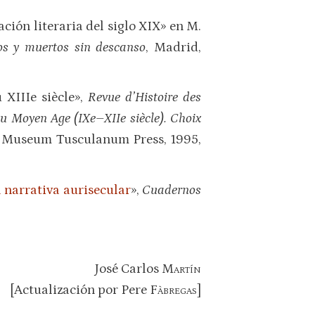
ación literaria del siglo XIX» en M.
os y muertos sin descanso
, Madrid,
 XIIIe siècle»,
Revue d’Histoire des
 au Moyen Age (
IXe
–
XIIe
siècle). Choix
 Museum Tusculanum Press, 1995,
a narrativa aurisecular
»,
Cuadernos
José Carlos
Martín
[Actualización por Pere
Fàbregas
]