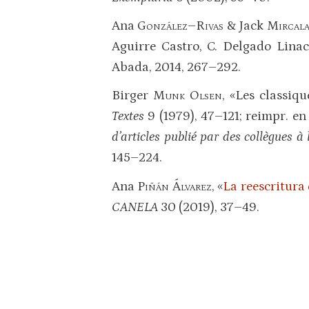
Ana
González–Rivas
& Jack
Mircal
Aguirre Castro, C. Delgado Linac
Abada, 2014, 267–292.
Birger
Munk Olsen
, «Les classiq
Textes
9 (1979), 47–121; reimpr. e
d’articles publié par des collègues à
145–224.
Ana
Piñán Álvarez
, «
La reescritura 
CANELA
30 (2019), 37–49.