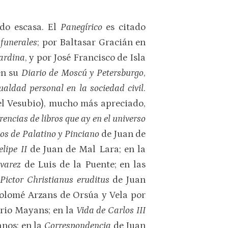
ido escasa. El
Panegírico
es citado
 funerales
; por Baltasar Gracián en
ardina
, y por José Francisco de Isla
en su
Diario de Moscú y Petersburgo
,
ualdad personal en la sociedad civil
.
 del Vesubio), mucho más apreciado,
rencias de libros que ay en el universo
os de Palatino y Pinciano
de Juan de
elipe II
de Juan de Mal Lara; en la
lvarez
de Luis de la Puente; en las
o
Pictor Christianus eruditus
de Juan
olomé Arzans de Orsúa y Vela por
rio Mayans; en la
Vida de Carlos III
anos; en la
Correspondencia
de Juan