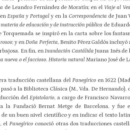
lia
de Leandro Fernández de Moratín; en el
Viaje al Ve
 en
España y Portugal
y en la
Correspondencia
de Juan 
 materia de educación y de instrucción pública
de Eduardo
e Torquemada se inspiró en la carta sobre los fantas
rosos
; y en
Doña Perfecta
, Benito Pérez Galdós incluyó 
rbajosa. En fin, en
Inundación Castálida
Juana Inés de 
a nueva o el faccioso. Historia natural
Mariano José de La
era traducción castellana del
Panegírico
en 1622 (Madr
 pasó a la Biblioteca Clásica (M., Vda. De Hernando), 
aducción del
Epistolario
, a cargo de Francisco Navarro
ra la Fundació Bernat Metge de Barcelona, y fue 
de un buen nivel científico y en indicar el texto lat
, el
Panegírico
conoció otras dos traducciones castell