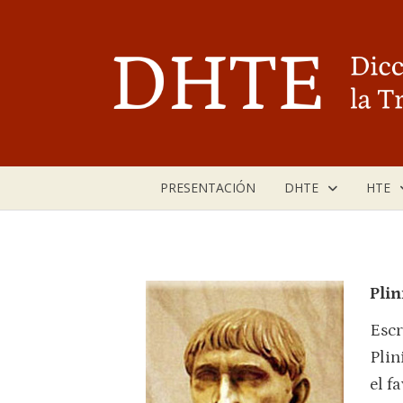
Saltar
al
contenido
PRESENTACIÓN
DHTE
HTE
Plin
Escr
Plin
el f