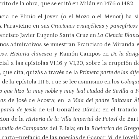
to de la obra, que se editó en Milán en 1476 o 1482.
ncia de Plinio el Joven (o el Mozo o el Menor) ha s
x Paravicino en sus
Oraciones evangélicas y panegíricos
rancisco Javier Eugenio Santa Cruz en
La Ciencia Blanc
nos admirativos se muestran Francisco de Miranda 
cos. Historia chinesca
y Ramón Campos en
De la desig
cial a las epístolas VI,16 y VI,20, sobre la erupción
, que cita, quizás a través de la
Primera parte de las dife
de la epístola III,5, que se lee asimismo en los
Coloqui
o que hizo la muy noble y muy leal ciudad de Sevilla a F
dias
de José de Acosta; en la
Vida del padre Baltasar Á
mpañía de Jesús
de Gil González Dávila; en el tratad
ción de la
Historia de la Villa imperial de Potosí
de Bart
rundio de Campazas
del P. Isla; en la
Rhetorica
de Grego
carta–prefacio de las poesías de Gaspar M. de Jovell