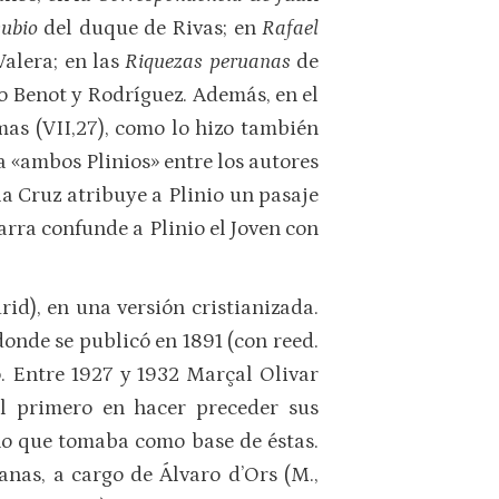
subio
del duque de Rivas; en
Rafael
Valera; en las
Riquezas peruanas
de
 Benot y Rodríguez. Además, en el
mas (VII,27), como lo hizo también
a «ambos Plinios» entre los autores
la Cruz atribuye a Plinio un pasaje
rra confunde a Plinio el Joven con
id), en una versión cristianizada.
donde se publicó en 1891 (con reed.
. Entre 1927 y 1932 Marçal Olivar
el primero en hacer preceder sus
ino que tomaba como base de éstas.
anas, a cargo de Álvaro d’Ors (M.,