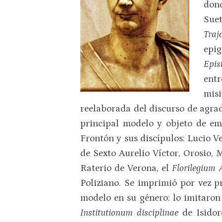
dond
Sue
Traj
epig
Epis
entr
mis
reelaborada del discurso de agra
principal modelo y objeto de emu
Frontón y sus discípulos: Lucio V
de Sexto Aurelio Víctor, Orosio,
Raterio de Verona, el
Florilegium
Poliziano. Se imprimió por vez p
modelo en su género: lo imitaron
Institutionum disciplinae
de Isidor