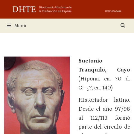
Saltar
al
contenido
Menú
Suetonio
Tranquilo, Cayo
(Hipona, ca. 70 d.
C.–¿?, ca. 140)
Historiador latino.
Desde el año 97/98
al 112/113 formó
parte del círculo de