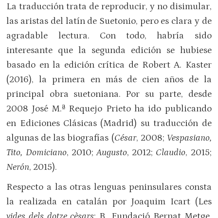
La traducción trata de reproducir, y no disimular,
las aristas del latín de Suetonio, pero es clara y de
agradable lectura. Con todo, habría sido
interesante que la segunda edición se hubiese
basado en la edición crítica de Robert A. Kaster
(2016), la primera en más de cien años de la
principal obra suetoniana. Por su parte, desde
2008 José M.ª Requejo Prieto ha ido publicando
en Ediciones Clásicas (Madrid) su traducción de
algunas de las biografías (
César
, 2008;
Vespasiano,
Tito, Domiciano
, 2010;
Augusto
, 2012;
Claudio
, 2015;
Nerón
, 2015).
Respecto a las otras lenguas peninsulares consta
la realizada en catalán por Joaquim Icart (Les
vides dels dotze cèsars
; B., Fundació Bernat Metge,