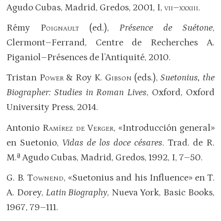
Agudo Cubas, Madrid, Gredos, 2001, I,
vii–xxxiii
.
Rémy
Poignault
(ed.),
Présence de Suétone
,
Clermont–Ferrand, Centre de Recherches A.
Piganiol–Présences de l’Antiquité, 2010.
Tristan
Power
& Roy K.
Gibson
(eds.),
Suetonius, the
Biographer: Studies in Roman Lives
, Oxford, Oxford
University Press, 2014.
Antonio
Ramírez de Verger
, «Introducción general»
en Suetonio,
Vidas de los doce césares
. Trad. de R.
M.ª Agudo Cubas, Madrid, Gredos, 1992, I, 7–50.
G. B.
Townend
, «Suetonius and his Influence» en T.
A. Dorey,
Latin Biography
, Nueva York, Basic Books,
1967, 79–111.