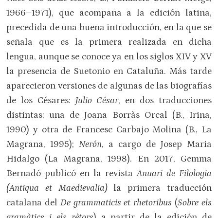
1966–1971), que acompaña a la edición latina,
precedida de una buena introducción, en la que se
señala que es la primera realizada en dicha
lengua, aunque se conoce ya en los siglos XIV y XV
la presencia de Suetonio en Cataluña. Más tarde
aparecieron versiones de algunas de las biografías
de los Césares:
Julio César
, en dos traducciones
distintas: una de Joana Borràs Orcal (B., Irina,
1990) y otra de Francesc Carbajo Molina (B., La
Magrana, 1995);
Nerón
, a cargo de Josep Maria
Hidalgo (La Magrana, 1998). En 2017, Gemma
Bernadó publicó en la revista
Anuari de Filologia
(Antiqua et Maedievalia)
la primera traducción
catalana del
De grammaticis et rhetoribus
(
Sobre els
gramàtics i els rètors
) a partir de la edición de