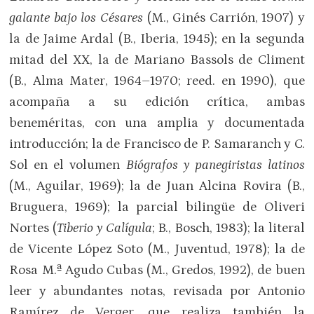
galante bajo los Césares
(M., Ginés Carrión, 1907) y
la de Jaime Ardal (B., Iberia, 1945); en la segunda
mitad del XX, la de Mariano Bassols de Climent
(B., Alma Mater, 1964–1970; reed. en 1990), que
acompaña a su edición crítica, ambas
beneméritas, con una amplia y documentada
introducción; la de Francisco de P. Samaranch y C.
Sol en el volumen
Biógrafos y panegiristas latinos
(M., Aguilar, 1969); la de Juan Alcina Rovira (B.,
Bruguera, 1969); la parcial bilingüe de Oliveri
Nortes (
Tiberio y Calígula
; B., Bosch, 1983); la literal
de Vicente López Soto (M., Juventud, 1978); la de
Rosa M.ª Agudo Cubas (M., Gredos, 1992), de buen
leer y abundantes notas, revisada por Antonio
Ramírez de Verger, que realiza también la