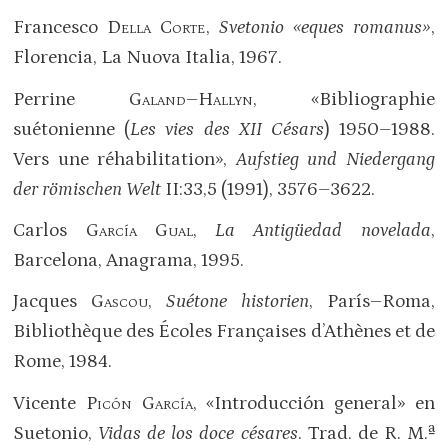
Francesco
Della Corte
,
Svetonio «eques romanus»
,
Florencia, La Nuova Italia, 1967.
Perrine
Galand–Hallyn
, «Bibliographie
suétonienne (
Les vies des XII Césars
) 1950–1988.
Vers une réhabilitation»,
Aufstieg und Niedergang
der römischen Welt
II:33,5 (1991), 3576–3622.
Carlos
García Gual
,
La Antigüedad novelada
,
Barcelona, Anagrama, 1995.
Jacques
Gascou
,
Suétone historien
, París–Roma,
Bibliothèque des Écoles Françaises d’Athènes et de
Rome, 1984.
Vicente
Picón García
, «Introducción general» en
Suetonio,
Vidas de los doce césares
. Trad. de R. M.ª