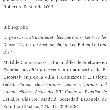
Robert A. Kaster de 2016.
Bibliografía
Eugen
Cizek
,
Structure
s
et idéologie dans «Les Vies des
Douze Césars» de Suétone
, París, Les Belles Lettres,
1977.
Matilde
Conde Salazar
, «Incunables de Suetonio en
España: la
editio princeps
y un manuscrito de El
Escorial» en J. de la Villa, P. Cañizares & E. Falque
(eds.),
«Ianua classicorum»: temas y formas del
mundo clásico. Actas del XIII Congreso Español de
Estudios Clásicos
, Madrid, Sociedad Española de
Estudios Clásicos, 2015, III, 329–336.