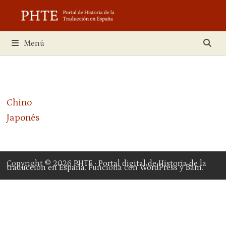
Saltar
al
contenido
Menú
Chino
Japonés
Copyright © 2026
PHTE · Portal digital de Historia de la
traducción en España
. Funciona con
WordPress
y
Bam
.