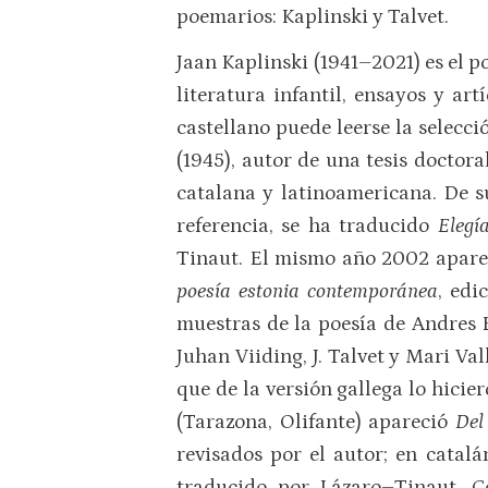
poemarios: Kaplinski y Talvet.
Jaan Kaplinski (1941–2021) es el p
literatura infantil, ensayos y ar
castellano puede leerse la selecci
(1945), autor de una tesis doctora
catalana y latinoamericana. De s
referencia, se ha traducido
Elegí
Tinaut. El mismo año 2002 apar
poesía estonia contemporánea
, edi
muestras de la poesía de Andres E
Juhan Viiding, J. Talvet y Mari Val
que de la versión gallega lo hici
(Tarazona, Olifante) apareció
Del
revisados por el autor; en cata
traducido por Lázaro–Tinaut. Co