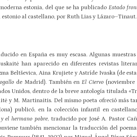
smoderna estonia, del que se ha publicado
Estado fron
 estonio al castellano, por Ruth Lias y Lázaro–Tinaut.
raducido en España es muy escasa. Algunas muestras p
auskaitė han aparecido en diferentes revistas litera
izma Beltševica, Aina Krujiete y Astríde Ivaska (de es
rogallo
de Madrid). También en
El Ciervo
(noviembre 
ados Unidos, dentro de la breve antología titulada «Tre
aitė y M. Martinaitis. Del mismo poeta ofreció más t
lona) publicó, en la colección infantil en castella
 y el hermano pobre
, traducido por José A. Pastor Ca
Conviene también mencionar la traducción del poem