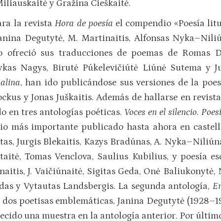
iliauskaitė y Gražina Cieškaitė.
ra la revista
Hora de poesía
el compendio «Poesía li
 Janina Degutytė, M. Martinaitis, Alfonsas Nyka–Nili
o ofreció sus traducciones de poemas de Romas D
ykas Nagys, Birutė Púkelevičiútė Liúnė Sutema y Ju
alina
, han ido publicándose sus versiones de la poe
ckus y Jonas Juškaitis. Además de hallarse en revistas
o en tres antologías poéticas.
Voces en el silencio. Po
dio más importante publicado hasta ahora en castella
as, Jurgis Blekaitis, Kazys Bradúnas, A. Nyka–Niliúnas
taitė, Tomas Venclova, Saulius Kubilius, y poesía esc
aitis, J. Vaičiúnaitė, Sigitas Geda, Onė Baliukonytė, 
das y Vytautas Landsbergis. La segunda antología,
En
 dos poetisas emblemáticas, Janina Degutytė (1928–1
recido una muestra en la antología anterior. Por último