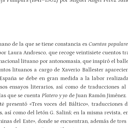
js Pumpurs (1841–1902) por Miguel Ángel Pérez Sánc
uano de la que se tiene constancia es
Cuentos populare
por Laura Andresco, que recoge veintisiete cuentos tr
 nacional lituano por antonomasia, que inspiró el ball
ntos lituanos a cargo de Xaverio Ballester aparecie
 España se debe en gran medida a la labor realizada
sos ensayos literarios, así como de traducciones al 
 las que se cuenta
Platero y yo
de Juan Ramón Jiménez. 
tė presentó «Tres voces del Báltico», traducciones d
s, así como del letón G. Salinš; en la misma revista, 
inas del Este», donde se encuentran, además de tres 