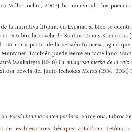
tura Valle–Inclán, 2003) ha aumentado los poemas 
de la narrativa lituana en España, si bien se cuenta
o en catalán, la novela de Saulius Tomas Kondrotas 
lt Gorina a partir de la versión francesa, igual qu
 Muntaner. También puede leerse en castellano, trad
mantė Jasukaitytė (1948)
La milagrosa hierba de la raí
xitosa novela del judío Icchokas Meras (1934–2014)
.
encio. Poesía lituana contemporánea
, Barcelona, Libros de
ó de les literatures ibèriques a Estònia, Letònia i 