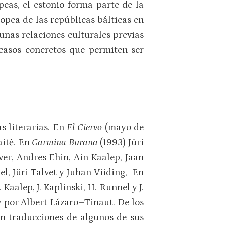
peas, el estonio forma parte de la
opea de las repúblicas bálticas en
unas relaciones culturales previas
 casos concretos que permiten ser
s literarias. En
El Ciervo
(mayo de
aitė. En
Carmina Burana
(1993) Jüri
lver, Andres Ehin, Ain Kaalep, Jaan
l, Jüri Talvet y Juhan Viiding, En
Kaalep, J. Kaplinski, H. Runnel y J.
y por Albert Lázaro–Tinaut. De los
on traducciones de algunos de sus