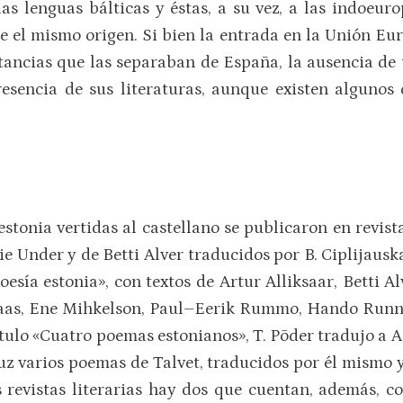
las lenguas bálticas y éstas, a su vez, a las indoeuro
e el mismo origen. Si bien la entrada en la Unión Eur
ancias que las separaban de España, la ausencia de 
presencia de sus literaturas, aunque existen algunos
stonia vertidas al castellano se publicaron en revista
 Under y de Betti Alver traducidos por B. Ciplijausk
esía estonia», con textos de Artur Alliksaar, Betti A
ilaas, Ene Mihkelson, Paul–Eerik Rummo, Hando Runne
título «Cuatro poemas estonianos», T. Põder tradujo a A. 
luz varios poemas de Talvet, traducidos por él mismo 
s revistas literarias hay dos que cuentan, además, c