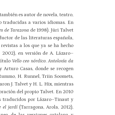
también es autor de novela, teatro,
do traducidas a varios idiomas. En
es de Tarazona
de 1998). Jüri Talvet
ductor de las literaturas española,
revistas a los que ya se ha hecho
, 2002), en versión de A. Lázaro–
título
Vello ceo nórdico. Antoloxía da
t y Arturo Casas, donde se recogen
. Rummo, H. Runnel, Triin Soomets,
aron J. Talvet y H. L. Hix, mientras
oración del propio Talvet. En 2010
s traducidos por Lázaro–Tinaut y
 el jardí
(Tarragona, Arola, 2012),
ánea de las versiones catalana y