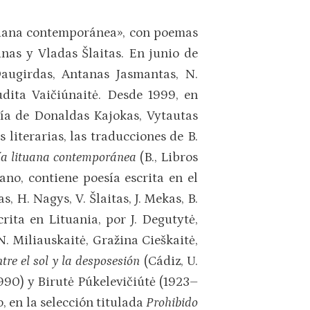
tuana contemporánea», con poemas
únas y Vladas Šlaitas. En junio de
augirdas, Antanas Jasmantas, N.
dita Vaičiúnaitė. Desde 1999, en
sía de Donaldas Kajokas, Vytautas
 literarias, las traducciones de B.
esía lituana contemporánea
(B., Libros
no, contiene poesía escrita en el
, H. Nagys, V. Šlaitas, J. Mekas, B.
rita en Lituania, por J. Degutytė,
N. Miliauskaitė, Gražina Cieškaitė,
tre el sol y la desposesión
(Cádiz, U.
990) y Birutė Púkelevičiútė (1923–
, en la selección titulada
Prohibido