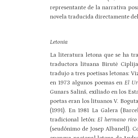
representante de la narrativa po
novela traducida directamente del
Letonia
La literatura letona que se ha t
traductora lituana Birutė Ciplij
tradujo a tres poetisas letonas: V
en 1973 algunos poemas en
El U
Gunars Salinš, exiliado en los Est
poetas eran los lituanos V. Bogut
(1991). En 1981 La Galera (Barce
tradicional letón:
El hermano rico
(seudónimo de Josep Albanell). 