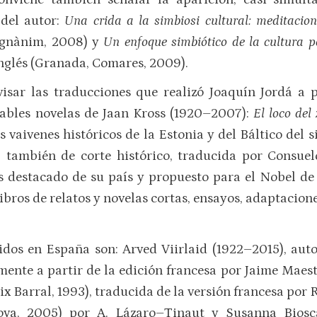
 del autor:
Una crida a la simbiosi cultural: meditacio
Magnànim, 2008) y
Un enfoque simbiótico de la cultura p
inglés (Granada, Comares, 2009).
isar las traducciones que realizó Joaquín Jordá a p
ables novelas de Jaan Kross (1920–2007):
El loco del
 vaivenes históricos de la Estonia y del Báltico del s
, también de corte histórico, traducida por Consue
s destacado de su país y propuesto para el Nobel de 
libros de relatos y novelas cortas, ensayos, adaptacione
idos en España son: Arved Viirlaid (1922–2015), aut
ente a partir de la edición francesa por Jaime Maestr
eix Barral, 1993), traducida de la versión francesa por
nova, 2005) por A. Lázaro–Tinaut y Susanna Biosc