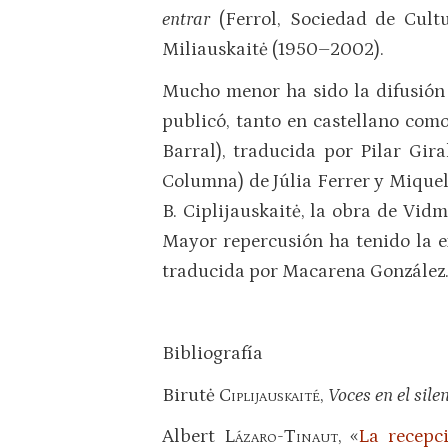
entrar
(Ferrol, Sociedad de Cul
Miliauskaitė (1950–2002).
Mucho menor ha sido la difusión 
publicó, tanto en castellano com
Barral), traducida por Pilar Gira
Columna) de Júlia Ferrer y Miquel
B. Ciplijauskaitė, la obra de Vid
Mayor repercusión ha tenido la e
traducida por Macarena González
Bibliografía
Birutė
Ciplijauskaité
,
Voces en el sil
Albert
Lázaro-Tinaut
, «
La recepci