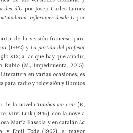
ns des d’U
por Josep Carles Laínez
ostmoderna: reflexiones desde U
por
artir de la versión francesa para
 zar
(1992) y
La partida del profesor
iglo XIX; a las que hay que añadir,
lo Rubio (M., Impedimenta, 2015).
Literatura en varias ocasiones, es
s para radio y televisión y libretos
or de la novela
Tumbas sin cruz
(B.,
o; Viivi Luik (1946), con la novela
 Rosa María Bassols, y en catalán
La
a; y Emil Tode (1962), el mayor