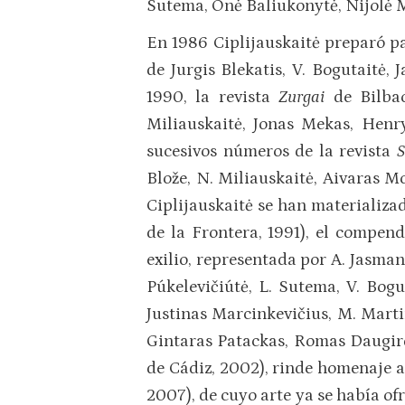
Sutema, Onė Baliukonytė, Nijolė M
En 1986 Ciplijauskaitė preparó pa
de Jurgis Blekatis, V. Bogutaitė,
1990, la revista
Zurgai
de Bilba
Miliauskaitė, Jonas Mekas, Henr
sucesivos números de la revista
S
Blože, N. Miliauskaitė, Aivaras Mo
Ciplijauskaitė se han materializad
de la Frontera, 1991), el compen
exilio, representada por A. Jasmant
Púkelevičiútė, L. Sutema, V. Bogu
Justinas Marcinkevičius, M. Martin
Gintaras Patackas, Romas Daugir
de Cádiz, 2002), rinde homenaje a
2007), de cuyo arte ya se había of