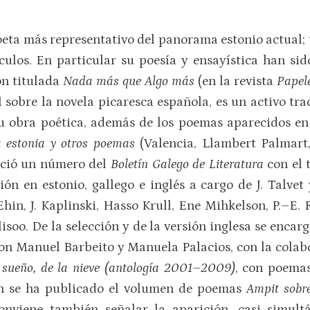
oeta más representativo del panorama estonio actual; 
tículos. En particular su poesía y ensayística han si
ón titulada
Nada más que Algo más
(en la revista
Papel
l sobre la novela picaresca española, es un activo tra
u obra poética, además de los poemas aparecidos en 
a estonia y otros poemas
(Valencia, Llambert Palmart
eció un número del
Boletín Galego de Literatura
con el 
ción en estonio, gallego e inglés a cargo de J. Talve
hin, J. Kaplinski, Hasso Krull, Ene Mihkelson, P.–E
lisoo. De la selección y de la versión inglesa se encarg
eron Manuel Barbeito y Manuela Palacios, con la colab
 sueño, de la nieve (antología 2001–2009)
, con poema
lán se ha publicado el volumen de poemas
Ampit sobre
nviene también señalar la aparición, casi simult