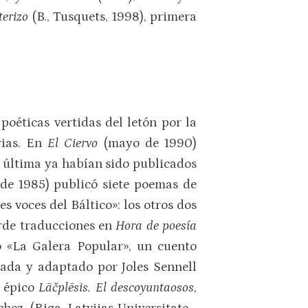
terizo
(B., Tusquets, 1998), primera
oéticas vertidas del letón por la
rias. En
El Ciervo
(mayo de 1990)
ta última ya habían sido publicados
de 1985) publicó siete poemas de
s voces del Báltico»: los otros dos
arde traducciones en
Hora de poesía
no «La Galera Popular», un cuento
ñada y adaptado por Joles Sennell
a épico
Lāčplēsis. El descoyuntaosos
,