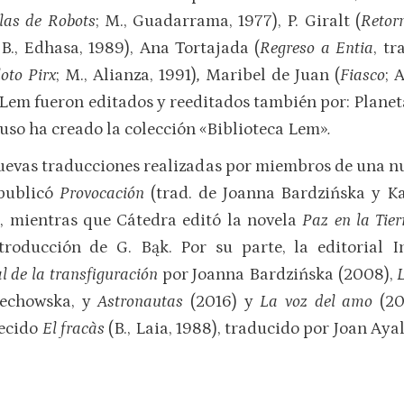
las de Robots
; M., Guadarrama, 1977), P. Giralt (
Retorn
 B., Edhasa, 1989), Ana Tortajada (
Regreso a Entia
, t
loto Pirx
; M., Alianza, 1991)
,
Maribel de Juan (
Fiasco
; 
de Lem fueron editados y reeditados también por: Plane
luso ha creado la colección «Biblioteca Lem»
.
nuevas traducciones realizadas por miembros de una n
 publicó
Provocaci
ón
(trad. de Joanna Bardzińska y K
), mientras que Cátedra editó la novela
Paz en la Tier
ntroducción de G. Bąk. Por su parte, la editorial
al de la transfiguración
por Joanna Bardzińska (2008),
zechowska, y
Astronautas
(2016) y
La voz del amo
(20
recido
El fracàs
(B., Laia, 1988), traducido por Joan Aya