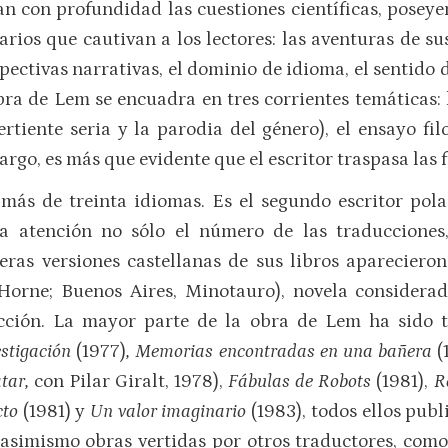
an con profundidad las cuestiones científicas, posey
rarios que cautivan a los lectores: las aventuras de su
pectivas narrativas, el dominio de idioma, el sentido
bra de Lem se encuadra en tres corrientes temáticas: l
ertiente seria y la parodia del género), el ensayo filo
rgo, es más que evidente que el escritor traspasa las f
más de treinta idiomas. Es el segundo escritor pol
la atención no sólo el número de las traduccione
eras versiones castellanas de sus libros aparecieron
 Horne; Buenos Aires, Minotauro), novela considera
ficción. La mayor parte de la obra de Lem ha sido 
estigación
(1977)
, Memorias encontradas en una bañera
(
tar,
con Pilar Giralt, 1978),
Fábulas de Robots
(1981),
R
cto
(1981) y
Un valor imaginario
(1983), todos ellos pub
asimismo obras vertidas por otros traductores, com