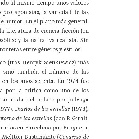
endo al mismo tiempo unos valores
s protagonistas, la variedad de las
 de humor. En el plano más general,
a literatura de ciencia ficción (en
sófico y la narrativa realista. Sin
ronteras entre géneros y estilos.
aco (tras Henryk Sienkiewicz) más
s, sino también el número de las
 en los años setenta. En 1974 fue
da por la crítica como uno de los
traducida del polaco por Jadwiga
1977),
Diarios de las estrellas
(1978)
,
etorno de las estrellas
(con P. Giralt,
licados en Barcelona por Bruguera.
o Melitón Bustamante (
Congreso de