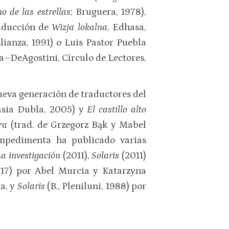
o de las estrellas
; Bruguera, 1978),
raducción de
Wizja lokalna
, Edhasa,
Alianza, 1991) o Luis Pastor Puebla
ta–DeAgostini, Círculo de Lectores,
ueva generación de traductores del
asia Dubla, 2005) y
El castillo alto
ra
(trad. de Grzegorz Bąk y Mabel
 Impedimenta ha publicado varias
La investigación
(2011),
Solaris
(2011)
17) por Abel Murcia y Katarzyna
la, y
Solaris
(B., Pleniluni, 1988) por