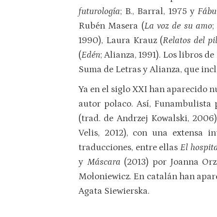
futurología
; B., Barral, 1975 y
Fábu
Rubén Masera (
La voz de su amo
;
1990), Laura Krauz (
Relatos del pi
(
Edén
; Alianza, 1991). Los libros 
Suma de Letras y Alianza, que inc
Ya en el siglo XXI han aparecido 
autor polaco. Así, Funambulista
(trad. de Andrzej Kowalski, 2006
Velis, 2012), con una extensa i
traducciones, entre ellas
El hospit
y
Máscara
(2013) por Joanna Or
Mołoniewicz. En catalán han apa
Agata Siewierska.