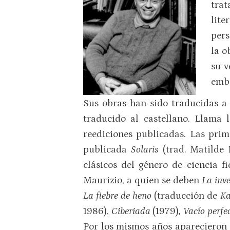
trat
lite
pers
la o
su v
emba
Sus obras han sido traducidas a 
traducido al castellano. Llama 
reediciones publicadas. Las prim
publicada
Solaris
(trad. Matilde
clásicos del género de ciencia 
Maurizio, a quien se deben
La inv
La fiebre de heno
(traducción de
Ka
1986),
Ciberiada
(1979)
, Vacío perfe
Por los mismos años aparecieron 