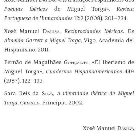
Poemas Ibéricos
de Miguel Torga»,
Revista
Portuguesa de Humanidades
12:2 (2008), 201–234.
Xosé Manuel
Dasilva
,
Reciprocidades Ibéricas. De
Almeida Garrett a Miguel Torga
, Vigo, Academia del
Hispanismo, 2011.
Fernão de Magalhães
Gonçalves
, «El iberismo de
Miguel Torga»,
Cuadernos Hispanoamericanos
449
(1987), 122–133.
Sara Reis da
Silva
,
A identidade ibérica de Miguel
Torga
, Cascais, Principia, 2002.
Xosé Manuel
Dasilva