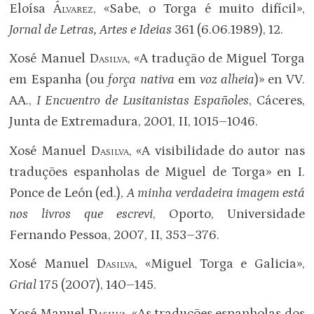
Eloísa
Álvarez
, «Sabe, o Torga é muito difícil»,
Jornal de Letras, Artes e Ideias
361 (6.06.1989), 12.
Xosé Manuel
Dasilva
, «A tradução de Miguel Torga
em Espanha (ou
força nativa
em
voz alheia
)» en VV.
AA.,
I Encuentro de Lusitanistas Españoles
, Cáceres,
Junta de Extremadura, 2001, II, 1015–1046.
Xosé Manuel
Dasilva
, «A visibilidade do autor nas
traduções espanholas de Miguel de Torga» en I.
Ponce de León (ed.),
A minha verdadeira imagem está
nos livros que escrevi
, Oporto, Universidade
Fernando Pessoa, 2007, II, 353–376.
Xosé Manuel
Dasilva
, «Miguel Torga e Galicia»,
Grial
175 (2007), 140–145.
Xosé Manuel
Dasilva
, «As traduções espanholas dos