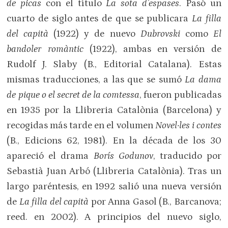
de picas
con el título
La sota d’espases
. Pasó un
cuarto de siglo antes de que se publicara
La filla
del capità
(1922) y de nuevo
Dubrovski
como
El
bandoler romàntic
(1922), ambas en versión de
Rudolf J. Slaby (B., Editorial Catalana). Estas
mismas traducciones, a las que se sumó
La dama
de pique o el secret de la comtessa
, fueron publicadas
en 1935 por la Llibreria Catalònia (Barcelona) y
recogidas más tarde en el volumen
Novel·les i contes
(B., Edicions 62, 1981). En la década de los 30
apareció el drama
Borís Godunov
, traducido por
Sebastià Juan Arbó (Llibreria Catalònia). Tras un
largo paréntesis, en 1992 salió una nueva versión
de
La filla del capità
por Anna Gasol (B., Barcanova;
reed. en 2002). A principios del nuevo siglo,