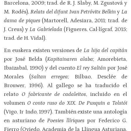
Barcelona, 2009; trad. de R. J. Slaby, M. Zgustová y
M. Rodés),
Relats del difunt Ivan Petróvitx Belkin
y
La
dama de piques
(Martorell, Adesiara, 2011; trad. de
J. Creus) y
La Gabrielada
(Figueres, Cal·lígraf, 2015;
trad. de H. Vidal).
En euskera existen versiones de
La hija del capitán
por José Belda (
Kapitainaren alaba
; Amorebieta,
Ibaizabal, 1990) y del cuento
El rey Saltán
por José
Morales (
Saltan erregea
; Bilbao, Desclée de
Brouwer, 1996). Al gallego se ha traducido el
relato
O fabricante de cadaleitos
, incluido en el
volumen
O conto ruso do
XIX
. De Puxquin a Tolstói
(Vigo, Ir Indo, 1997). También existe una antología
en asturiano de
Poesies llíriques
por Federico G.
Fierro (Oviedo, Academia de la Llingua Asturiana,