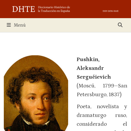
Saltar
al
contenido
Menú
Pushkin,
Aleksandr
Serguéievich
(Moscú, 1799–San
Petersburgo, 1837)
Poeta, novelista y
dramaturgo ruso,
considerado el